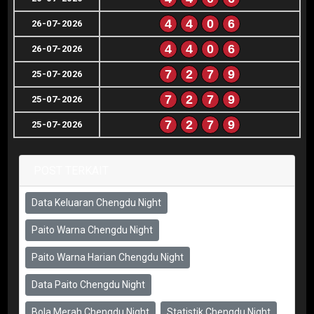
4
4
0
6
26-07-2026
4
4
0
6
26-07-2026
7
2
7
9
25-07-2026
7
2
7
9
25-07-2026
7
2
7
9
25-07-2026
POST TERKAIT
Data Keluaran Chengdu Night
Paito Warna Chengdu Night
Paito Warna Harian Chengdu Night
Data Paito Chengdu Night
Bola Merah Chengdu Night
Statistik Chengdu Night