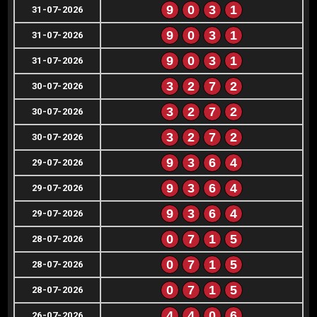
9
0
3
1
31-07-2026
9
0
3
1
31-07-2026
9
0
3
1
31-07-2026
3
2
7
2
30-07-2026
3
2
7
2
30-07-2026
3
2
7
2
30-07-2026
9
3
6
4
29-07-2026
9
3
6
4
29-07-2026
9
3
6
4
29-07-2026
0
7
1
5
28-07-2026
0
7
1
5
28-07-2026
0
7
1
5
28-07-2026
4
4
0
6
26-07-2026