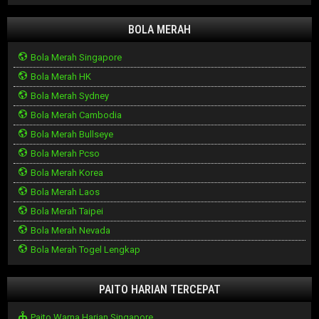
BOLA MERAH
Bola Merah Singapore
Bola Merah HK
Bola Merah Sydney
Bola Merah Cambodia
Bola Merah Bullseye
Bola Merah Pcso
Bola Merah Korea
Bola Merah Laos
Bola Merah Taipei
Bola Merah Nevada
Bola Merah Togel Lengkap
PAITO HARIAN TERCEPAT
Paito Warna Harian Singapore