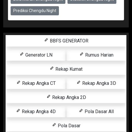
Prediksi Chengdu Night
BBFS GENERATOR
Generator LN
Rumus Harian
Rekap Kumat
Rekap Angka CT
Rekap Angka 3D
Rekap Angka 2D
Rekap Angka 4D
Pola Dasar All
Pola Dasar