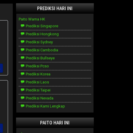
PREDIKSI HARI INI
Paito Warna HK
Prediksi Singapore
Prediksi Hongkong
Prediksi Sydney
Prediksi Cambodia
Prediksi Bullseye
Prediksi Pcso
a
Prediksi Korea
Prediksi Laos
Prediksi Taipei
Prediksi Nevada
Prediksi Kami Lengkap
PAITO HARI INI
a