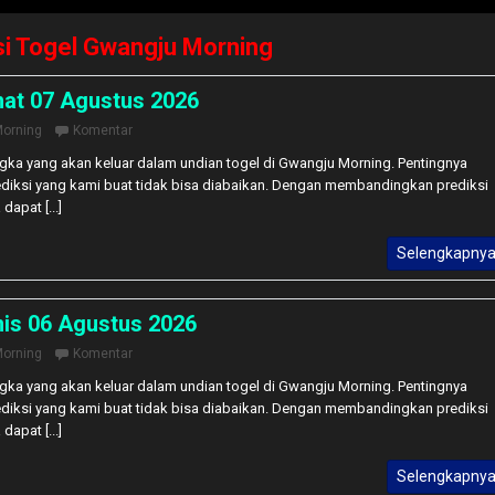
si Togel Gwangju Morning
at 07 Agustus 2026
Morning
Komentar
gka yang akan keluar dalam undian togel di Gwangju Morning. Pentingnya
diksi yang kami buat tidak bisa diabaikan. Dengan membandingkan prediksi
apat [...]
Selengkapny
is 06 Agustus 2026
Morning
Komentar
gka yang akan keluar dalam undian togel di Gwangju Morning. Pentingnya
diksi yang kami buat tidak bisa diabaikan. Dengan membandingkan prediksi
apat [...]
Selengkapny