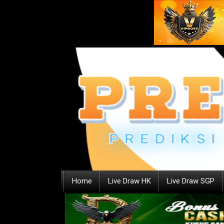
Home
Live Draw HK
Live Draw SGP