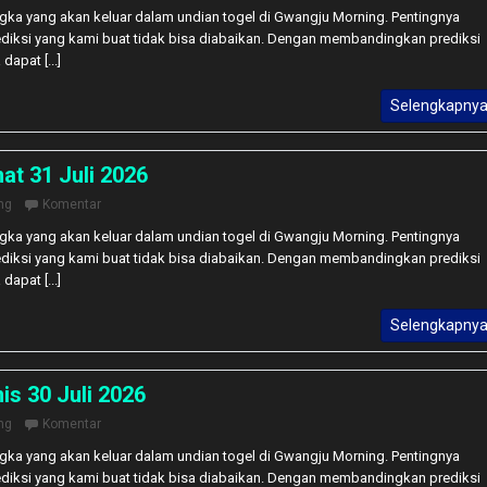
gka yang akan keluar dalam undian togel di Gwangju Morning. Pentingnya
diksi yang kami buat tidak bisa diabaikan. Dengan membandingkan prediksi
apat [...]
Selengkapny
t 31 Juli 2026
ng
Komentar
gka yang akan keluar dalam undian togel di Gwangju Morning. Pentingnya
diksi yang kami buat tidak bisa diabaikan. Dengan membandingkan prediksi
apat [...]
Selengkapny
s 30 Juli 2026
ng
Komentar
gka yang akan keluar dalam undian togel di Gwangju Morning. Pentingnya
diksi yang kami buat tidak bisa diabaikan. Dengan membandingkan prediksi