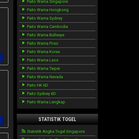
Paito Warna Singapore
Paito Warna Hongkong
Paito Warna Sydney
Paito Warna Cambodia
Paito Warna Bullseye
Paito Warna Pcso
Paito Warna Korea
a
Paito Warna Laos
Paito Warna Taipei
Paito Warna Nevada
Paito HK 6D
Paito Sydney 6D
Paito Warna Lengkap
STATISTIK TOGEL
a
Statistik Angka Togel Singapore