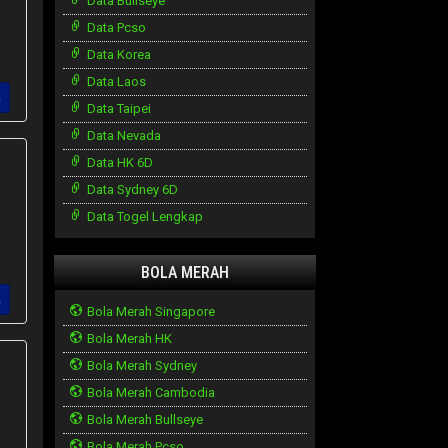
Data Bullseye
Data Pcso
Data Korea
Data Laos
a
Data Taipei
Data Nevada
Data HK 6D
Data Sydney 6D
Data Togel Lengkap
BOLA MERAH
a
Bola Merah Singapore
Bola Merah HK
Bola Merah Sydney
Bola Merah Cambodia
Bola Merah Bullseye
Bola Merah Pcso