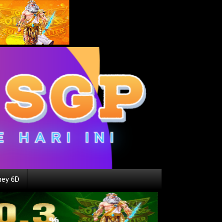
ney 6D