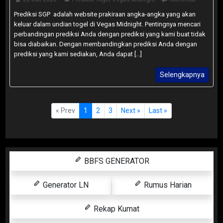
Prediksi SGP adalah website prakiraan angka-angka yang akan
keluar dalam undian togel di Vegas Midnight. Pentingnya mencari
perbandingan prediksi Anda dengan prediksi yang kami buat tidak
bisa diabaikan. Dengan membandingkan prediksi Anda dengan
prediksi yang kami sediakan, Anda dapat [...]
Selengkapnya
« Prev
1
2
3
Next »
Last »
BBFS GENERATOR
Generator LN
Rumus Harian
Rekap Kumat