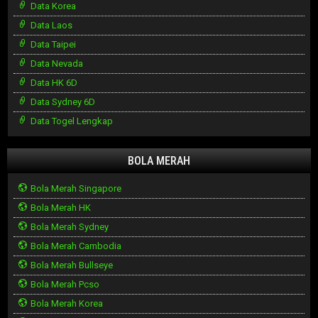
Data Korea
Data Laos
Data Taipei
Data Nevada
Data HK 6D
Data Sydney 6D
Data Togel Lengkap
BOLA MERAH
Bola Merah Singapore
Bola Merah HK
Bola Merah Sydney
Bola Merah Cambodia
Bola Merah Bullseye
Bola Merah Pcso
Bola Merah Korea