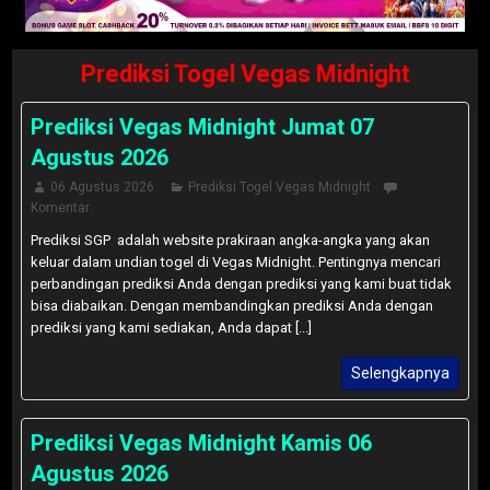
Prediksi Togel Vegas Midnight
Prediksi Vegas Midnight Jumat 07
Agustus 2026
06 Agustus 2026
Prediksi Togel Vegas Midnight
Komentar
Prediksi SGP adalah website prakiraan angka-angka yang akan
keluar dalam undian togel di Vegas Midnight. Pentingnya mencari
perbandingan prediksi Anda dengan prediksi yang kami buat tidak
bisa diabaikan. Dengan membandingkan prediksi Anda dengan
prediksi yang kami sediakan, Anda dapat [...]
Selengkapnya
Prediksi Vegas Midnight Kamis 06
Agustus 2026