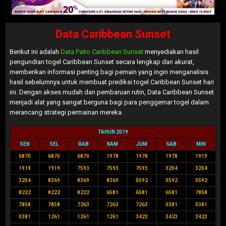
Data Caribbean Sunset
Berikut ini adalah
Data Paito Caribbean Sunset
menyediakan hasil
pengundian togel Caribbean Sunset secara lengkap dan akurat,
memberikan informasi penting bagi pemain yang ingin menganalisis
hasil sebelumnya untuk membuat prediksi togel Caribbean Sunset hari
ini. Dengan akses mudah dan pembaruan rutin, Data Caribbean Sunset
menjadi alat yang sangat berguna bagi para penggemar togel dalam
merancang strategi permainan mereka.
TAHUN 2019
SEN
SEL
RAB
KAM
JUM
SAB
MIN
6870
6870
6870
1978
1978
1978
1919
1919
1919
7593
7593
7593
3204
3204
3204
8369
8369
8369
0592
0592
0592
8222
8222
8222
6581
6581
6581
7858
7858
7858
7263
7263
7263
0381
0381
0381
1261
1261
1261
3423
3423
3423