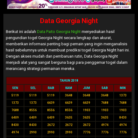
Data Georgia Night
Berikut ini adalah
Data Paito Georgia Night
menyediakan hasil
pengundian togel Georgia Night secara lengkap dan akurat,
memberikan informasi penting bagi pemain yang ingin menganalisis
hasil sebelumnya untuk membuat prediksi togel Georgia Night hari ini.
Dengan akses mudah dan pembaruan rutin, Data Georgia Night
menjadi alat yang sangat berguna bagi para penggemar togel dalam
merancang strategi permainan mereka.
TAHUN 2018
SEN
SEL
RAB
KAM
JUM
SAB
MIN
5119
5119
5119
3648
3648
3648
1373
1373
1373
6639
6639
6639
7688
7688
7688
8556
8556
8556
1903
1903
1903
6409
6409
6409
3635
3635
3635
8430
8430
8430
2672
2672
2672
4974
4974
4974
2990
2990
2990
7776
7776
7776