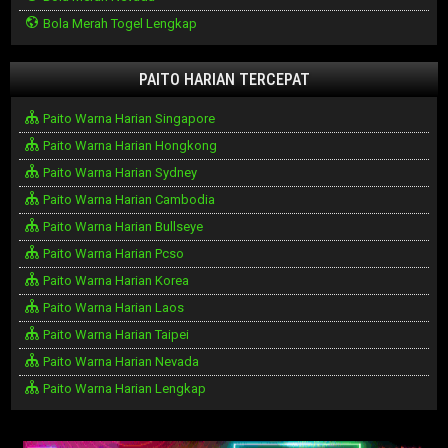
Bola Merah Togel Lengkap
PAITO HARIAN TERCEPAT
Paito Warna Harian Singapore
Paito Warna Harian Hongkong
Paito Warna Harian Sydney
Paito Warna Harian Cambodia
Paito Warna Harian Bullseye
Paito Warna Harian Pcso
Paito Warna Harian Korea
Paito Warna Harian Laos
Paito Warna Harian Taipei
Paito Warna Harian Nevada
Paito Warna Harian Lengkap