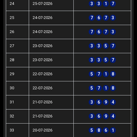
24
25-07-2026
3
3
1
7
25
24-07-2026
7
6
7
3
26
24-07-2026
7
6
7
3
27
23-07-2026
3
3
5
7
28
23-07-2026
3
3
5
7
29
22-07-2026
5
7
1
8
30
22-07-2026
5
7
1
8
31
21-07-2026
3
6
9
4
32
21-07-2026
3
6
9
4
33
20-07-2026
5
8
6
1