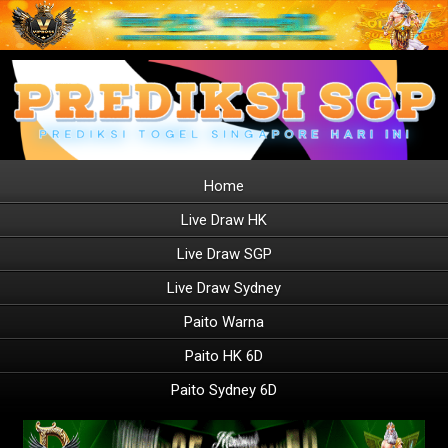
Home
Live Draw HK
Live Draw SGP
Live Draw Sydney
Paito Warna
Paito HK 6D
Paito Sydney 6D