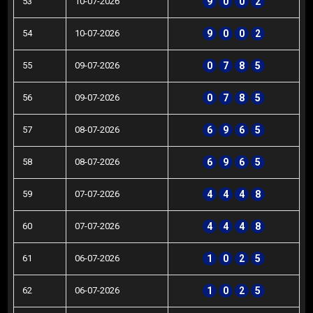
53
10-07-2026
9
0
0
2
54
10-07-2026
9
0
0
2
55
09-07-2026
0
7
8
5
56
09-07-2026
0
7
8
5
57
08-07-2026
6
9
6
5
58
08-07-2026
6
9
6
5
59
07-07-2026
4
4
4
8
60
07-07-2026
4
4
4
8
61
06-07-2026
1
0
2
5
62
06-07-2026
1
0
2
5