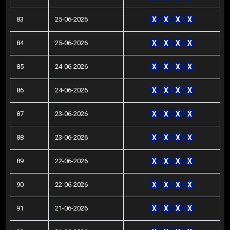
83
25-06-2026
X
X
X
X
84
25-06-2026
X
X
X
X
85
24-06-2026
X
X
X
X
86
24-06-2026
X
X
X
X
87
23-06-2026
X
X
X
X
88
23-06-2026
X
X
X
X
89
22-06-2026
X
X
X
X
90
22-06-2026
X
X
X
X
91
21-06-2026
X
X
X
X