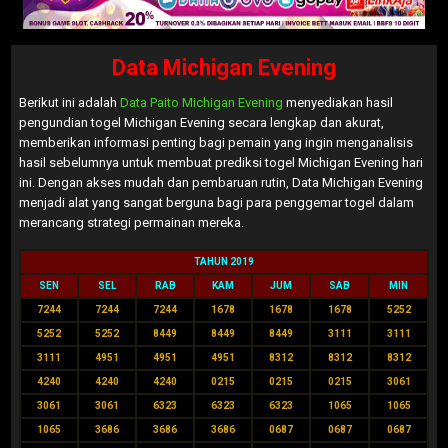
Data Michigan Evening
Berikut ini adalah
Data Paito Michigan Evening
menyediakan hasil
pengundian togel Michigan Evening secara lengkap dan akurat,
memberikan informasi penting bagi pemain yang ingin menganalisis
hasil sebelumnya untuk membuat prediksi togel Michigan Evening hari
ini. Dengan akses mudah dan pembaruan rutin, Data Michigan Evening
menjadi alat yang sangat berguna bagi para penggemar togel dalam
merancang strategi permainan mereka.
TAHUN 2019
SEN
SEL
RAB
KAM
JUM
SAB
MIN
7244
7244
7244
1678
1678
1678
5252
5252
5252
8449
8449
8449
3111
3111
3111
4951
4951
4951
8312
8312
8312
4240
4240
4240
0215
0215
0215
3061
3061
3061
6323
6323
6323
1065
1065
1065
3686
3686
3686
0687
0687
0687