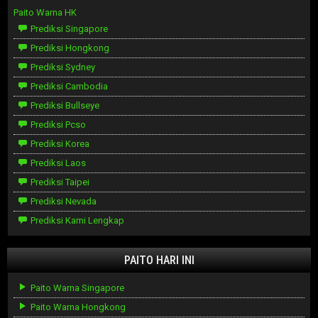
Paito Warna HK
Prediksi Singapore
Prediksi Hongkong
Prediksi Sydney
Prediksi Cambodia
Prediksi Bullseye
Prediksi Pcso
Prediksi Korea
Prediksi Laos
Prediksi Taipei
Prediksi Nevada
Prediksi Kami Lengkap
PAITO HARI INI
Paito Warna Singapore
Paito Warna Hongkong