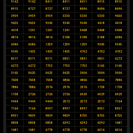
9142
9142
8411
8411
8411
8915
8915
8915
8727
8727
8727
8696
8696
8696
3959
3959
3959
5330
5330
5330
9650
9650
9650
9340
9340
9340
4418
4418
4418
1241
1241
1241
0468
0468
0468
4816
4816
4816
5188
5188
5188
6386
6386
6386
1259
1259
1259
9345
9345
9345
1435
1435
1435
4702
4702
4702
8371
8371
8371
0831
0831
0831
6272
6272
6272
7753
7753
7753
3165
3165
3165
0625
0625
0625
3006
3006
3006
7658
7658
7658
4866
4866
4866
7886
7886
7886
2976
2976
2976
1738
1738
1738
2726
2726
2726
6929
6929
6929
9444
9444
9444
2572
2572
2572
7164
7164
7164
8997
8997
8997
8951
8951
8951
9839
9839
9839
8755
8755
8755
0858
0858
0858
6392
6392
6392
1681
1681
1681
6778
6778
6778
6016
6016