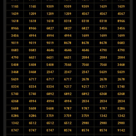
1165
1165
9309
9309
9309
1639
1639
1639
1209
1209
1209
4567
4567
4567
1618
1618
1618
0318
0318
0318
8966
8966
8966
6827
6827
6827
3456
3456
3456
4994
4994
4994
1699
1699
1699
9019
9019
9019
8678
8678
8678
0683
0683
0683
4646
4646
4646
4790
4790
4790
6631
6631
6631
2084
2084
2084
5408
5408
5408
7560
7560
7560
3468
3468
3468
2347
2347
2347
5639
5639
5639
6717
6717
6717
2678
2678
2678
0334
0334
0334
9217
9217
9217
5740
5740
5740
6892
6892
6892
6368
6368
6368
4994
4994
4994
2034
2034
2034
5608
5608
5608
9787
9787
9787
0286
0286
0286
3759
3759
3759
1342
1342
1342
6512
6512
6512
2980
2980
2980
0747
0747
0747
8574
8574
8574
9142