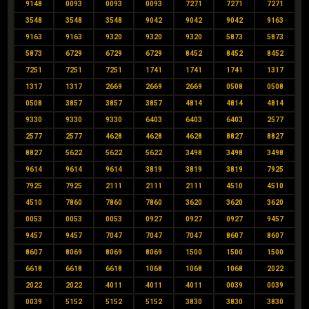
9148
0093
0093
0093
7271
7271
7271
3548
3548
3548
9042
9042
9042
9163
9163
9163
9320
9320
9320
5873
5873
5873
6729
6729
6729
8452
8452
8452
7251
7251
7251
1741
1741
1741
1317
1317
1317
2669
2669
2669
0508
0508
0508
3857
3857
3857
4814
4814
4814
9330
9330
9330
6403
6403
6403
2577
2577
2577
4628
4628
4628
8827
8827
8827
5622
5622
5622
3498
3498
3498
9614
9614
9614
3819
3819
3819
7925
7925
7925
2111
2111
2111
4510
4510
4510
7860
7860
7860
3620
3620
3620
0053
0053
0053
0927
0927
0927
9457
9457
9457
7047
7047
7047
8607
8607
8607
8069
8069
8069
1500
1500
1500
6618
6618
6618
1068
1068
1068
2022
2022
2022
4011
4011
4011
0039
0039
0039
5152
5152
5152
3830
3830
3830