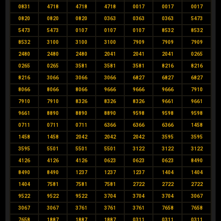
0831
4718
4718
4718
0017
0017
0017
0820
0820
0820
0363
0363
0363
5473
5473
5473
0107
0107
0107
8532
8532
8532
3100
3100
3100
7909
7909
7909
2480
2480
2480
2041
2041
2041
0265
0265
0265
3581
3581
3581
8216
8216
8216
3066
3066
3066
6827
6827
6827
8066
8066
8066
9666
9666
9666
7910
7910
7910
8326
8326
8326
9661
9661
9661
8890
8890
8890
9598
9598
9598
0711
0711
0711
6366
6366
6366
1458
1458
1458
2042
2042
2042
3595
3595
3595
5501
5501
5501
3122
3122
3122
4126
4126
4126
0623
0623
0623
8490
8490
8490
1237
1237
1237
1404
1404
1404
7581
7581
7581
2722
2722
2722
9522
9522
9522
3704
3704
3704
3067
3067
3067
3761
3761
3761
7658
7658
7658
1887
1887
1887
0311
0311
0311