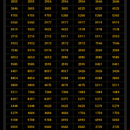
2055
2055
2956
2956
2956
2646
2646
2646
2655
2655
2655
6323
6323
6323
9755
9755
9755
5260
5260
5260
5363
5363
5363
3977
3977
3977
0919
0919
0919
9033
9033
9033
1978
1978
1978
2715
2715
2715
5911
5911
5911
3932
3932
3932
2972
2972
2972
7346
7346
7346
5974
5974
5974
2369
2369
2369
6552
6552
6552
2085
2085
2085
9585
9585
9585
2595
2595
2595
0451
0451
0451
8557
8557
8557
2426
2426
2426
8854
8854
8854
0388
0388
0388
3800
3800
3800
4075
4075
4075
5311
5311
5311
7266
7266
7266
1684
1684
1684
8297
8297
8297
5271
5271
5271
3448
3448
3448
0623
0623
0623
5279
5279
5279
4606
4606
4606
1756
1756
1756
9708
9708
9708
6993
6993
6993
5050
5050
5050
0663
0663
0663
2723
2723