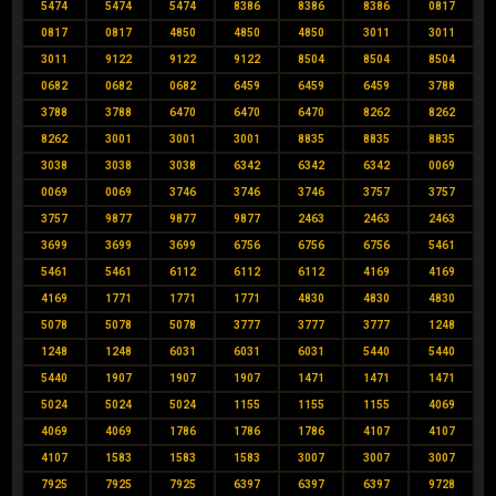
5474
5474
5474
8386
8386
8386
0817
0817
0817
4850
4850
4850
3011
3011
3011
9122
9122
9122
8504
8504
8504
0682
0682
0682
6459
6459
6459
3788
3788
3788
6470
6470
6470
8262
8262
8262
3001
3001
3001
8835
8835
8835
3038
3038
3038
6342
6342
6342
0069
0069
0069
3746
3746
3746
3757
3757
3757
9877
9877
9877
2463
2463
2463
3699
3699
3699
6756
6756
6756
5461
5461
5461
6112
6112
6112
4169
4169
4169
1771
1771
1771
4830
4830
4830
5078
5078
5078
3777
3777
3777
1248
1248
1248
6031
6031
6031
5440
5440
5440
1907
1907
1907
1471
1471
1471
5024
5024
5024
1155
1155
1155
4069
4069
4069
1786
1786
1786
4107
4107
4107
1583
1583
1583
3007
3007
3007
7925
7925
7925
6397
6397
6397
9728