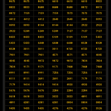
8675
8675
8675
6610
6610
6610
8833
8833
8833
8688
8688
8688
8872
8872
8872
7159
7159
7159
7073
7073
7073
4412
4412
4412
2640
2640
2640
0093
0093
0093
8144
8144
8144
2922
2922
2922
5249
5249
5249
7127
7127
7127
8433
8433
8433
5109
5109
5109
5433
5433
5433
6448
6448
6448
8328
8328
8328
3011
3011
3011
8723
8723
8723
7901
7901
7901
4571
4571
4571
4045
4045
4045
9872
9872
9872
7834
7834
7834
9171
9171
9171
7468
7468
7468
8991
8991
8991
7256
7256
7256
8111
8111
8111
2691
2691
2691
7179
7179
7179
9414
9414
9414
4930
4930
4930
5676
5676
5676
2284
2284
2284
0618
0618
0618
3033
3033
3033
4891
4891
4891
6381
6381
6381
0804
0804
0804
9435
9435
9435
4276
4276
4276
3526