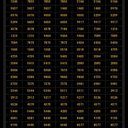
1340
7850
7850
7850
5166
5166
5166
3637
3637
3637
1465
1465
1465
0976
0976
0976
9000
9000
9000
5299
5299
5299
6650
6650
6650
9917
9917
9917
4378
4378
4378
7180
7180
7180
1210
1210
1210
9464
9464
9464
7089
7089
7089
7873
7873
7873
0436
0436
0436
1065
1065
1065
0518
0518
0518
4739
4739
4739
9405
9405
9405
3584
3584
3584
5415
5415
5415
2083
2083
2083
0066
0066
0066
7610
7610
7610
0386
0386
0386
9866
9866
9866
0733
0733
0733
7375
7375
7375
0981
0981
0981
5344
5344
5344
5011
5011
5011
2912
2912
2912
9217
9217
9217
0526
0526
0526
4370
4370
4370
4371
4371
4371
5446
5446
5446
4205
4205
4205
0581
0581
0581
8440
8440
8440
9195
9195
9195
6945
6945
6945
8577
8577
8577