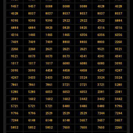
9457
9457
0088
0088
0088
4028
4028
4028
8037
8037
8037
8037
8037
8037
9390
9390
9390
2922
2922
2922
6884
6884
6884
0820
0820
0820
4316
4316
4316
1465
1465
1465
6356
6356
6356
7409
7409
7409
8800
8800
8800
2260
2260
2260
2621
2621
2621
9521
9521
9521
0073
0073
0073
4341
4341
4341
1017
1017
1017
6080
6080
6080
3090
3090
3090
4458
4458
4458
4247
4247
4247
3433
3433
3433
3324
3324
3324
7861
7861
7861
3721
3721
3721
5280
5280
5280
6053
6053
6053
2381
2381
2381
1602
1602
1602
3442
3442
3442
5721
5721
5721
0480
0480
0480
9796
9796
9796
2529
2529
2529
7244
7244
7244
6148
6148
6148
3657
3657
3657
5852
5852
5852
7650
7650
7650
2265