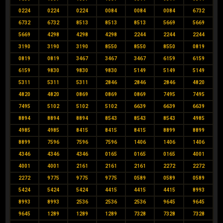
0224
0224
0224
0084
0084
0084
6732
6732
6732
8513
8513
8513
5669
5669
5669
4298
4298
4298
2244
2244
2244
3190
3190
3190
8550
8550
8550
0819
0819
0819
3467
3467
3467
6159
6159
6159
9830
9830
9830
5149
5149
5149
5311
5311
5311
2846
2846
2846
4820
4820
4820
0869
0869
0869
7495
7495
7495
5102
5102
5102
6639
6639
6639
8894
8894
8894
8543
8543
8543
4985
4985
4985
8415
8415
8415
8899
8899
8899
7596
7596
7596
1406
1406
1406
4346
4346
4346
0165
0165
0165
4001
4001
4001
2161
2161
2161
2272
2272
2272
9775
9775
9775
0589
0589
0589
5424
5424
5424
4415
4415
4415
8993
8993
8993
2536
2536
2536
9645
9645
9645
1289
1289
1289
7328
7328
7328