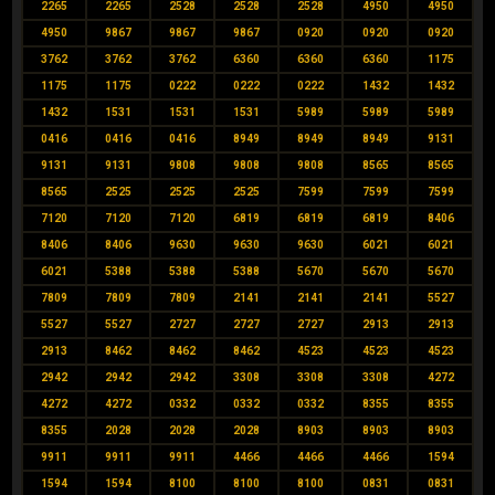
2265
2265
2528
2528
2528
4950
4950
4950
9867
9867
9867
0920
0920
0920
3762
3762
3762
6360
6360
6360
1175
1175
1175
0222
0222
0222
1432
1432
1432
1531
1531
1531
5989
5989
5989
0416
0416
0416
8949
8949
8949
9131
9131
9131
9808
9808
9808
8565
8565
8565
2525
2525
2525
7599
7599
7599
7120
7120
7120
6819
6819
6819
8406
8406
8406
9630
9630
9630
6021
6021
6021
5388
5388
5388
5670
5670
5670
7809
7809
7809
2141
2141
2141
5527
5527
5527
2727
2727
2727
2913
2913
2913
8462
8462
8462
4523
4523
4523
2942
2942
2942
3308
3308
3308
4272
4272
4272
0332
0332
0332
8355
8355
8355
2028
2028
2028
8903
8903
8903
9911
9911
9911
4466
4466
4466
1594
1594
1594
8100
8100
8100
0831
0831