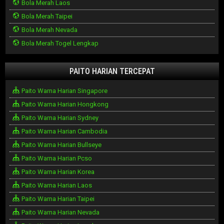
Bola Merah Laos
Bola Merah Taipei
Bola Merah Nevada
Bola Merah Togel Lengkap
PAITO HARIAN TERCEPAT
Paito Warna Harian Singapore
Paito Warna Harian Hongkong
Paito Warna Harian Sydney
Paito Warna Harian Cambodia
Paito Warna Harian Bullseye
Paito Warna Harian Pcso
Paito Warna Harian Korea
Paito Warna Harian Laos
Paito Warna Harian Taipei
Paito Warna Harian Nevada