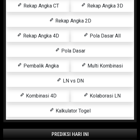
Rekap Angka CT
Rekap Angka 3D
Rekap Angka 2D
Rekap Angka 4D
Pola Dasar All
Pola Dasar
Pembalik Angka
Multi Kombinasi
LN vs DN
Kombinasi 4D
Kolaborasi LN
Kalkulator Togel
PREDIKSI HARI INI