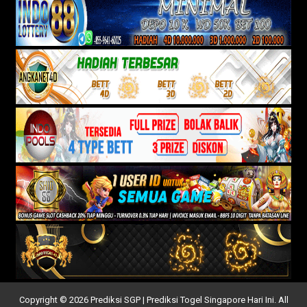
Copyright © 2026 Prediksi SGP | Prediksi Togel Singapore Hari Ini. All