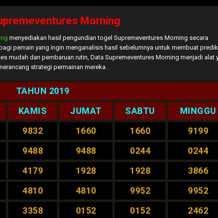
upremeventures Morning
ing
menyediakan hasil pengundian togel Supremeventures Morning secara
 bagi pemain yang ingin menganalisis hasil sebelumnya untuk membuat predik
kses mudah dan pembaruan rutin, Data Supremeventures Morning menjadi alat 
merancang strategi permainan mereka.
TAHUN 2019
KAMIS
JUMAT
SABTU
MINGGU
9832
1660
1660
9199
9488
9488
0244
0244
4179
1928
1928
3866
4810
4810
9952
9952
3358
0152
0152
2462