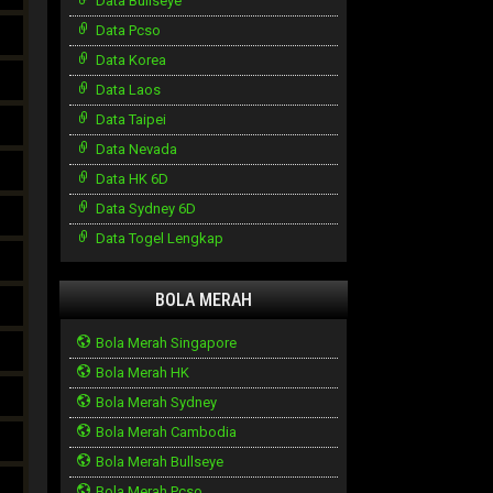
Data Bullseye
Data Pcso
Data Korea
Data Laos
Data Taipei
Data Nevada
Data HK 6D
Data Sydney 6D
Data Togel Lengkap
BOLA MERAH
Bola Merah Singapore
Bola Merah HK
Bola Merah Sydney
Bola Merah Cambodia
Bola Merah Bullseye
Bola Merah Pcso