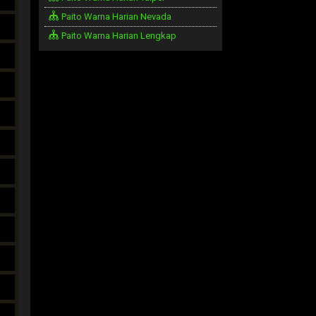
Paito Warna Harian Nevada
Paito Warna Harian Lengkap