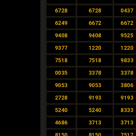
6728
6728
0437
6249
6672
6672
9408
9408
9525
9377
1220
1220
7518
7518
9833
0035
3378
3378
9053
9053
3806
2728
9193
9193
5240
5240
8333
4686
3713
3713
8150
8150
7517