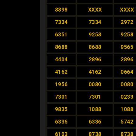
8898
XXXX
XXXX
7334
7334
2972
6351
9258
9258
8688
8688
9565
4404
2896
2896
4162
4162
0664
1956
0080
0080
7301
7301
0233
9835
1088
1088
6336
6336
5742
6103
8738
8738