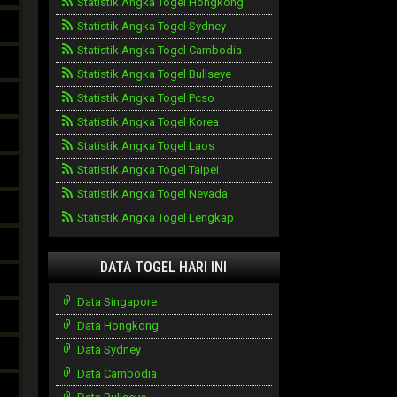
Statistik Angka Togel Hongkong
Statistik Angka Togel Sydney
Statistik Angka Togel Cambodia
Statistik Angka Togel Bullseye
Statistik Angka Togel Pcso
Statistik Angka Togel Korea
Statistik Angka Togel Laos
Statistik Angka Togel Taipei
Statistik Angka Togel Nevada
Statistik Angka Togel Lengkap
DATA TOGEL HARI INI
Data Singapore
Data Hongkong
Data Sydney
Data Cambodia