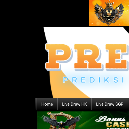
Home
Live Draw HK
Live Draw SGP