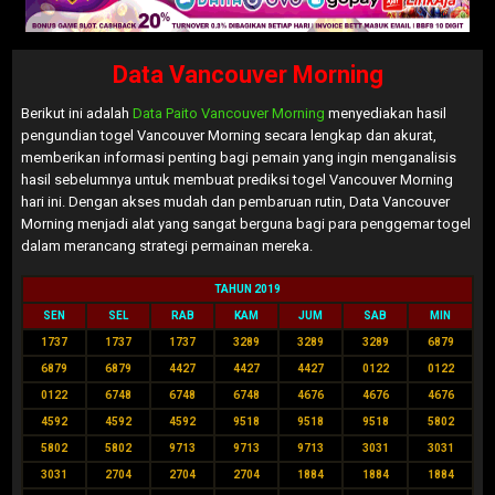
Data Vancouver Morning
Berikut ini adalah
Data Paito Vancouver Morning
menyediakan hasil
pengundian togel Vancouver Morning secara lengkap dan akurat,
memberikan informasi penting bagi pemain yang ingin menganalisis
hasil sebelumnya untuk membuat prediksi togel Vancouver Morning
hari ini. Dengan akses mudah dan pembaruan rutin, Data Vancouver
Morning menjadi alat yang sangat berguna bagi para penggemar togel
dalam merancang strategi permainan mereka.
TAHUN 2019
SEN
SEL
RAB
KAM
JUM
SAB
MIN
1737
1737
1737
3289
3289
3289
6879
6879
6879
4427
4427
4427
0122
0122
0122
6748
6748
6748
4676
4676
4676
4592
4592
4592
9518
9518
9518
5802
5802
5802
9713
9713
9713
3031
3031
3031
2704
2704
2704
1884
1884
1884