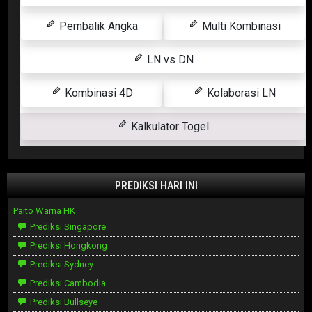
Pembalik Angka
Multi Kombinasi
LN vs DN
Kombinasi 4D
Kolaborasi LN
Kalkulator Togel
PREDIKSI HARI INI
Paito Warna HK
Prediksi Singapore
Prediksi Hongkong
Prediksi Sydney
Prediksi Cambodia
Prediksi Bullseye