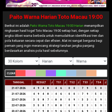
Paito Warna Harian Toto Macau 19:00
Berikut ini adalah
Paito Warna Toto Macau 19:00 Harian
menampilkan
ringkasan hasil togel Toto Macau 19:00 setiap hari, dengan setiap
angka diberi warna berbeda untuk memudahkan identifikasi tren dan
pola keluaran secara cepat dan efisien. Alat ini sangat berguna bagi
pemain yang ingin merancang strategi taruhan jangka panjang
berdasarkan analisis pola hasil sebelumnya.
CLEAR
TANGGAL
RESULT
J
TS1
J
TS2
J
TS3
J
TS4
J
21-07-2026
4
9
4
8
3
4
6
1
0
0
0
7
9
7
5
0
5
21-07-2026
4
9
4
8
3
4
6
1
0
0
0
7
9
7
5
0
5
22-07-2026
3
5
8
7
6
8
8
7
0
9
9
3
3
6
5
9
5
22-07-2026
3
5
8
7
6
8
8
7
0
9
9
3
3
6
5
9
5
23-07-2026
3
7
9
8
8
9
6
6
5
0
5
6
9
6
0
0
0