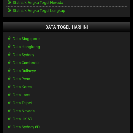
Statistik Angka Togel Nevada
Statistik Angka Togel Lengkap
DATA TOGEL HARI INI
Data Singapore
Data Hongkong
Data Sydney
Data Cambodia
Data Bullseye
Data Pcso
Data Korea
Data Laos
Data Taipei
Data Nevada
Data HK 6D
Data Sydney 6D