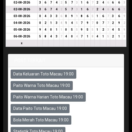
02-08-2026
3
6
7
4
2
5
7
3
1
6
7
2
4
6
6
6
3
02-08-2026
3
6
7
4
2
5
7
3
1
6
7
2
4
6
6
6
3
03-08-2026
0
4
3
3
6
0
9
9
8
6
5
1
6
7
3
6
9
04-08-2026
0
2
1
3
4
1
4
5
7
9
7
0
7
7
2
9
2
05-08-2026
9
4
0
1
1
0
5
5
9
5
5
1
2
3
4
5
9
06-08-2026
5
8
4
3
7
4
0
4
7
1
8
4
1
5
2
1
3
x
POST TERKAIT
Data Keluaran Toto Macau 19:00
Paito Warna Toto Macau 19:00
Paito Warna Harian Toto Macau 19:00
Data Paito Toto Macau 19:00
Bola Merah Toto Macau 19:00
Statistik Toto Macau 19:00