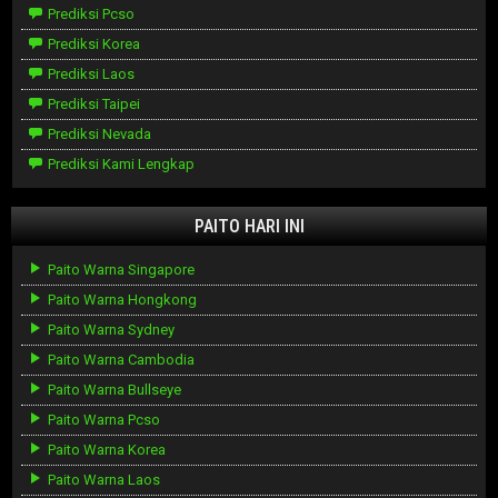
Prediksi Pcso
Prediksi Korea
Prediksi Laos
Prediksi Taipei
Prediksi Nevada
Prediksi Kami Lengkap
PAITO HARI INI
Paito Warna Singapore
Paito Warna Hongkong
Paito Warna Sydney
Paito Warna Cambodia
Paito Warna Bullseye
Paito Warna Pcso
Paito Warna Korea
Paito Warna Laos