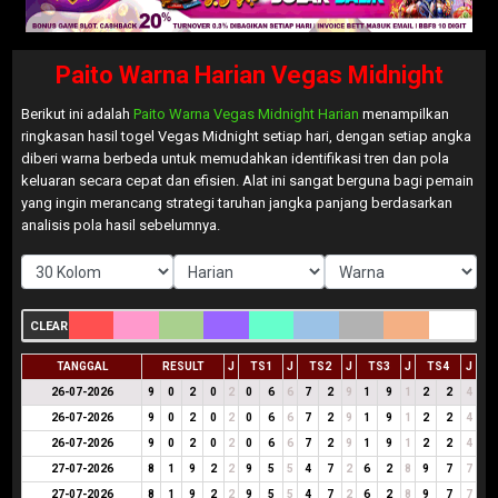
Paito Warna Harian Vegas Midnight
Berikut ini adalah
Paito Warna Vegas Midnight Harian
menampilkan
ringkasan hasil togel Vegas Midnight setiap hari, dengan setiap angka
diberi warna berbeda untuk memudahkan identifikasi tren dan pola
keluaran secara cepat dan efisien. Alat ini sangat berguna bagi pemain
yang ingin merancang strategi taruhan jangka panjang berdasarkan
analisis pola hasil sebelumnya.
CLEAR
TANGGAL
RESULT
J
TS1
J
TS2
J
TS3
J
TS4
J
26-07-2026
9
0
2
0
2
0
6
6
7
2
9
1
9
1
2
2
4
26-07-2026
9
0
2
0
2
0
6
6
7
2
9
1
9
1
2
2
4
26-07-2026
9
0
2
0
2
0
6
6
7
2
9
1
9
1
2
2
4
27-07-2026
8
1
9
2
2
9
5
5
4
7
2
6
2
8
9
7
7
27-07-2026
8
1
9
2
2
9
5
5
4
7
2
6
2
8
9
7
7