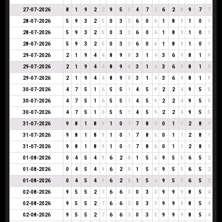
27-07-2026
8
1
9
2
2
9
5
5
4
7
2
6
2
8
9
7
7
28-07-2026
5
9
3
2
5
0
3
3
6
0
6
1
8
9
1
0
1
28-07-2026
5
9
3
2
5
0
3
3
6
0
6
1
8
9
1
0
1
28-07-2026
5
9
3
2
5
0
3
3
6
0
6
1
8
9
1
0
1
29-07-2026
2
1
9
4
4
8
9
8
3
1
4
3
6
9
8
1
9
29-07-2026
2
1
9
4
4
8
9
8
3
1
4
3
6
9
8
1
9
29-07-2026
2
1
9
4
4
8
9
8
3
1
4
3
6
9
8
1
9
30-07-2026
4
7
5
1
6
5
5
1
4
5
9
2
2
4
9
5
5
30-07-2026
4
7
5
1
6
5
5
1
4
5
9
2
2
4
9
5
5
30-07-2026
4
7
5
1
6
5
5
1
4
5
9
2
2
4
9
5
5
31-07-2026
9
8
1
8
9
1
0
1
7
8
6
0
1
1
2
8
1
31-07-2026
9
8
1
8
9
1
0
1
7
8
6
0
1
1
2
8
1
31-07-2026
9
8
1
8
9
1
0
1
7
8
6
0
1
1
2
8
1
01-08-2026
0
4
5
4
9
6
2
8
1
5
6
9
5
5
6
5
2
01-08-2026
0
4
5
4
9
6
2
8
1
5
6
9
5
5
6
5
2
01-08-2026
0
4
5
4
9
6
2
8
1
5
6
9
5
5
6
5
2
02-08-2026
9
5
5
2
7
6
6
3
0
3
3
9
9
9
8
5
4
02-08-2026
9
5
5
2
7
6
6
3
0
3
3
9
9
9
8
5
4
02-08-2026
9
5
5
2
7
6
6
3
0
3
3
9
9
9
8
5
4