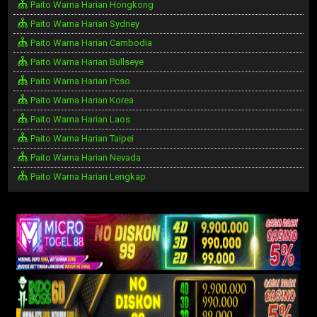
Paito Warna Harian Hongkong
Paito Warna Harian Sydney
Paito Warna Harian Cambodia
Paito Warna Harian Bullseye
Paito Warna Harian Pcso
Paito Warna Harian Korea
Paito Warna Harian Laos
Paito Warna Harian Taipei
Paito Warna Harian Nevada
Paito Warna Harian Lengkap