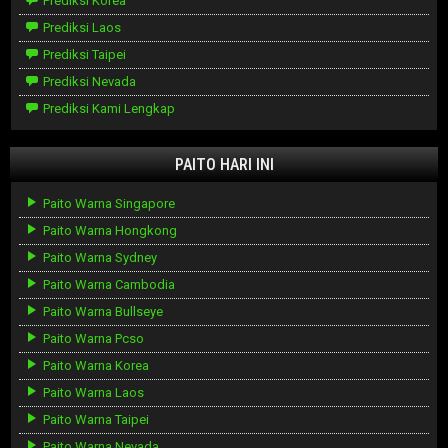
Prediksi Korea
Prediksi Laos
Prediksi Taipei
Prediksi Nevada
Prediksi Kami Lengkap
PAITO HARI INI
Paito Warna Singapore
Paito Warna Hongkong
Paito Warna Sydney
Paito Warna Cambodia
Paito Warna Bullseye
Paito Warna Pcso
Paito Warna Korea
Paito Warna Laos
Paito Warna Taipei
Paito Warna Nevada