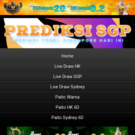
Home
Live Draw HK
Live Draw SGP
Live Draw Sydney
Paito Warna
Paito HK 6D
Paito Sydney 6D