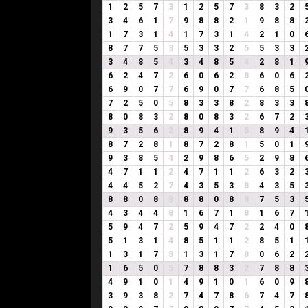
1
2
5
7
3
1
2
5
7
3
8
3
2
3
4
6
1
7
9
8
8
2
1
9
8
8
1
7
3
1
4
1
7
3
1
4
2
1
0
8
7
7
5
3
5
3
3
2
5
5
3
3
3
4
8
5
4
3
4
8
5
4
2
8
1
6
2
4
7
2
6
0
6
2
8
6
0
6
6
9
0
7
7
6
9
0
7
7
6
8
5
7
2
5
0
5
8
3
3
8
2
8
3
3
8
0
8
3
2
8
0
8
3
2
6
7
2
9
3
5
6
2
8
9
4
1
5
8
9
4
8
7
2
8
1
8
7
2
8
1
5
0
1
9
3
8
5
4
2
9
8
6
5
2
9
8
4
7
1
1
2
4
7
1
1
2
6
3
2
4
4
5
2
7
4
3
5
3
8
4
3
5
8
8
0
8
8
8
8
0
8
8
7
5
3
4
3
4
4
8
1
6
7
1
8
1
6
7
5
9
4
7
2
5
9
4
7
2
2
4
0
5
1
3
1
4
8
5
1
1
2
8
5
1
1
3
1
7
8
1
3
1
7
8
0
6
2
1
6
5
0
5
7
8
8
3
2
7
8
8
4
9
1
0
1
4
9
1
0
1
6
0
9
3
9
3
8
2
7
4
7
8
6
7
4
7