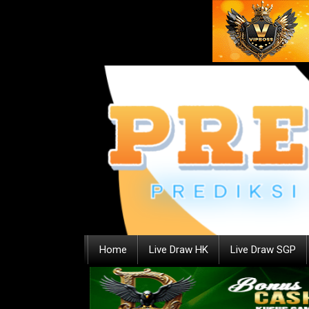
Home
Live Draw HK
Live Draw SGP