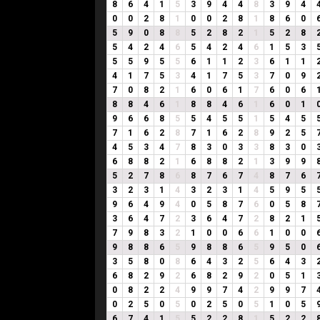
8
6
4
1
5
3
9
4
4
8
3
9
4
0
0
2
8
1
0
0
2
8
1
8
6
0
5
9
0
8
8
5
2
8
2
1
5
2
8
5
4
2
4
6
5
4
2
4
6
1
5
3
5
5
9
5
5
6
1
1
2
3
6
1
1
4
1
7
5
3
4
1
7
5
3
7
0
9
7
0
8
2
1
6
0
6
1
7
6
0
6
8
8
4
6
1
8
8
4
6
1
6
0
1
9
6
6
8
5
5
4
5
5
1
5
4
5
7
1
6
2
8
7
1
6
2
8
9
2
5
4
5
3
4
7
8
3
0
3
3
8
3
0
6
8
8
2
1
6
8
8
2
1
3
9
9
5
2
7
8
6
8
7
6
7
4
8
7
6
3
2
3
1
4
3
2
3
1
4
5
9
5
9
6
4
9
4
0
5
8
7
6
0
5
8
3
6
4
7
2
3
6
4
7
2
8
2
1
7
9
8
3
2
1
0
0
6
6
1
0
0
9
8
8
6
5
9
8
8
6
5
9
5
0
3
5
8
0
8
6
4
3
2
5
6
4
3
6
8
2
9
2
6
8
2
9
2
0
5
1
0
8
2
2
4
9
9
7
4
2
9
9
7
0
2
5
0
5
0
2
5
0
5
1
0
5
6
7
4
1
5
5
2
2
8
1
5
2
2