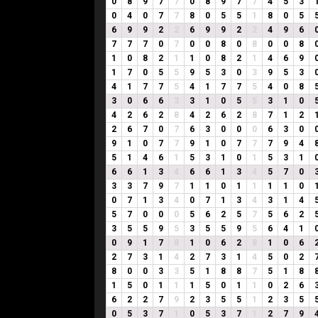
0
8
9
7
7
0
8
9
7
7
4
5
3
0
4
0
7
7
8
0
5
5
1
8
0
5
6
9
9
2
2
6
9
9
2
2
4
9
6
7
7
7
0
7
0
0
8
0
8
0
0
8
1
0
8
2
1
1
0
8
2
1
4
6
9
1
7
0
5
5
9
5
3
0
3
9
5
3
4
1
7
7
5
4
1
7
7
5
4
0
8
3
0
6
6
3
3
1
0
5
5
3
1
0
4
2
6
2
8
4
2
6
2
8
7
1
2
2
6
7
0
7
6
3
0
0
0
6
3
0
9
1
0
7
7
9
1
0
7
7
7
9
4
5
1
4
6
1
5
3
1
0
1
5
3
1
6
6
1
3
4
6
6
1
3
4
5
7
0
3
3
7
9
7
1
1
0
1
1
1
1
0
0
7
1
3
4
0
7
1
3
4
3
1
4
5
7
0
0
0
5
6
2
5
7
5
6
2
3
5
5
9
5
3
5
5
9
5
6
4
1
0
9
1
7
8
1
0
6
2
8
1
0
6
2
7
3
1
4
2
7
3
1
4
5
0
2
8
0
0
3
3
5
1
8
8
7
5
1
8
1
5
0
1
1
1
5
0
1
1
0
2
6
6
2
2
7
9
2
3
5
5
1
2
3
5
0
5
3
7
1
0
5
3
7
1
2
7
9