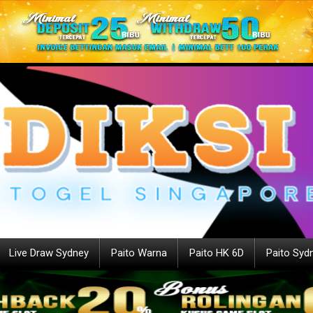
Live Draw Sydney
Paito Warna
Paito HK 6D
Paito Syd