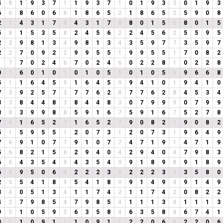
4
8
1
9
3
7
1
1
9
3
7
1
0
1
9
3
3
0
1
9
3
6
6
8
6
0
6
6
1
8
6
5
2
1
8
6
5
2
5
9
0
8
2
1
4
3
1
7
8
4
3
1
7
8
8
0
1
5
6
8
0
1
5
5
8
1
5
3
5
8
2
4
5
6
2
2
4
5
6
2
5
5
9
5
2
3
9
8
1
3
4
9
8
1
3
4
3
5
9
7
7
3
5
9
7
2
2
7
0
9
2
2
9
9
5
5
1
9
9
5
5
1
7
0
8
2
1
7
7
0
2
4
6
7
0
2
4
6
0
2
2
8
1
0
2
2
8
0
1
6
0
1
0
1
0
1
0
5
5
0
1
0
5
5
9
6
6
8
5
1
1
6
4
5
9
1
6
4
5
9
9
4
1
0
1
9
4
1
0
7
3
9
2
5
7
3
7
7
6
2
8
7
7
6
2
8
4
5
3
4
3
3
8
4
4
8
3
8
4
4
8
3
0
7
9
9
9
0
7
9
9
8
8
3
9
9
8
8
5
9
1
6
7
5
9
1
6
7
5
2
7
8
7
4
1
6
5
2
7
1
6
5
2
7
9
0
8
2
1
9
0
8
2
5
1
5
9
5
5
1
2
0
7
3
1
2
0
7
3
1
9
6
4
9
7
6
9
1
0
7
7
9
1
0
7
7
4
7
1
9
1
4
7
1
9
5
6
8
2
1
5
6
2
9
4
0
4
2
9
4
0
4
7
9
8
3
6
6
4
3
5
4
9
4
3
5
4
9
9
1
8
9
8
9
1
8
9
6
6
9
5
0
6
6
2
2
2
3
5
2
2
2
3
5
3
5
8
0
2
5
5
4
1
8
9
5
4
1
8
9
9
1
4
9
4
9
1
4
9
3
4
0
5
1
3
4
1
1
7
4
2
1
1
7
4
2
0
8
2
2
4
2
7
9
8
5
4
7
9
8
5
4
1
1
1
3
4
1
1
1
3
9
5
1
0
5
9
5
6
3
5
8
4
6
3
5
8
4
6
7
4
1
8
1
1
0
9
1
1
1
0
9
1
1
2
2
0
6
6
2
2
0
6