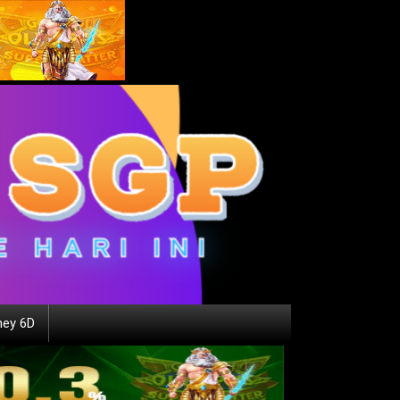
ney 6D