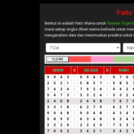
Paito
Berikut ini adalah Paito Warna untuk
Pasaran Togel 
mana setiap angka diberi warna berbeda untuk memu
menganalisis data dan merumuskan prediksi untuk 
CLEAR
SENIN
D
SELASA
D
RABU
9
9
4
3
7
9
9
4
3
7
0
7
0
2
5
2
1
3
5
8
5
7
3
5
8
5
7
6
2
4
6
7
6
2
4
6
0
4
2
5
4
7
3
1
3
3
2
4
6
3
3
2
2
4
0
8
8
2
4
0
8
8
7
6
7
3
3
1
8
9
6
2
7
9
7
6
2
7
9
0
4
8
3
9
0
4
8
3
4
3
4
5
8
9
5
5
6
3
4
8
3
6
3
4
2
2
2
0
2
2
2
2
0
2
7
5
3
7
0
4
2
6
3
4
2
1
3
3
4
2