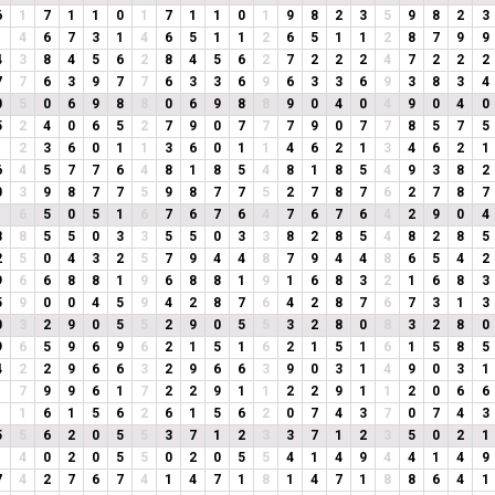
6
1
7
1
1
0
1
7
1
1
0
1
9
8
2
3
5
9
8
2
3
1
4
6
7
3
1
4
6
5
1
1
2
6
5
1
1
2
8
7
9
9
4
3
8
4
5
6
2
8
4
5
6
2
7
2
2
2
4
7
2
2
2
7
7
6
3
9
7
7
6
3
3
6
9
6
3
3
6
9
3
8
3
4
0
5
0
6
9
8
8
0
6
9
8
8
9
0
4
0
4
9
0
4
0
5
2
4
0
6
5
2
7
9
0
7
7
7
9
0
7
7
8
5
7
5
1
2
3
6
0
1
1
3
6
0
1
1
4
6
2
1
3
4
6
2
1
6
4
5
7
7
6
4
8
1
8
5
4
8
1
8
5
4
9
3
8
2
0
3
9
8
7
7
5
9
8
7
7
5
2
7
8
7
6
2
7
8
7
1
6
5
0
5
1
6
7
6
7
6
4
7
6
7
6
4
2
9
0
4
8
8
5
5
0
3
3
5
5
0
3
3
8
2
8
5
4
8
2
8
5
2
5
0
4
3
2
5
7
9
4
4
8
7
9
4
4
8
6
5
4
2
9
6
6
8
8
1
9
6
8
8
1
9
1
6
8
3
2
1
6
8
3
5
9
0
0
4
5
9
4
2
8
7
6
4
2
8
7
6
7
3
1
3
0
3
2
9
0
5
5
2
9
0
5
5
3
2
8
0
8
3
2
8
0
9
6
5
9
6
9
6
2
1
5
1
6
2
1
5
1
6
1
5
8
5
4
2
2
9
6
6
3
2
9
6
6
3
9
0
3
1
4
9
0
3
1
1
7
9
9
6
1
7
2
2
9
1
1
2
2
9
1
1
2
0
6
6
1
1
6
1
5
6
2
6
1
5
6
2
0
7
4
3
7
0
7
4
3
5
5
6
2
0
5
5
3
7
1
2
3
3
7
1
2
3
5
0
2
1
1
4
0
2
0
5
5
0
2
0
5
5
4
1
4
9
4
4
1
4
9
7
4
2
7
6
7
4
1
4
7
1
8
1
4
7
1
8
8
6
4
1