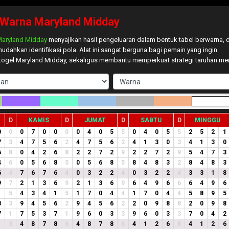
 Warna Maryland Midday
Maryland Midday
menyajikan hasil pengeluaran dalam bentuk tabel berwarna, d
dahkan identifikasi pola. Alat ini sangat berguna bagi pemain yang ingin
togel Maryland Midday, sekaligus membantu memperkuat strategi taruhan me
D
KAMIS
D
JUMAT
D
SABTU
D
MINGGU
0
0
0
7
0
0
0
0
4
0
5
5
0
4
0
5
5
2
5
2
1
7
3
4
7
5
6
2
4
7
5
6
2
4
1
3
0
3
4
1
3
0
6
8
0
4
2
6
8
2
2
7
2
9
2
2
7
2
9
5
4
7
3
4
6
0
5
6
8
5
0
5
6
8
5
8
4
8
3
2
8
4
8
3
6
4
7
6
7
6
4
0
3
2
2
4
0
3
2
2
4
3
3
1
8
9
7
2
1
3
6
9
2
1
3
6
9
6
4
9
6
6
6
4
9
6
1
5
4
3
4
1
5
1
7
0
4
4
1
7
0
4
4
5
8
9
5
8
3
9
4
5
6
2
9
4
5
6
2
2
0
9
8
8
2
0
9
8
7
1
7
5
3
7
1
9
6
0
3
3
9
6
0
3
3
7
0
4
2
1
3
4
8
7
8
6
4
8
7
8
6
4
1
2
6
8
4
1
2
6