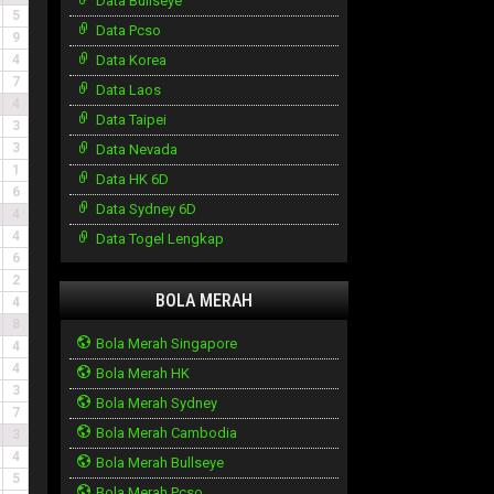
Data Bullseye
5
Data Pcso
9
4
Data Korea
7
Data Laos
4
Data Taipei
3
3
Data Nevada
1
Data HK 6D
6
Data Sydney 6D
4
4
Data Togel Lengkap
6
2
BOLA MERAH
4
8
Bola Merah Singapore
4
4
Bola Merah HK
3
Bola Merah Sydney
7
Bola Merah Cambodia
3
4
Bola Merah Bullseye
5
Bola Merah Pcso