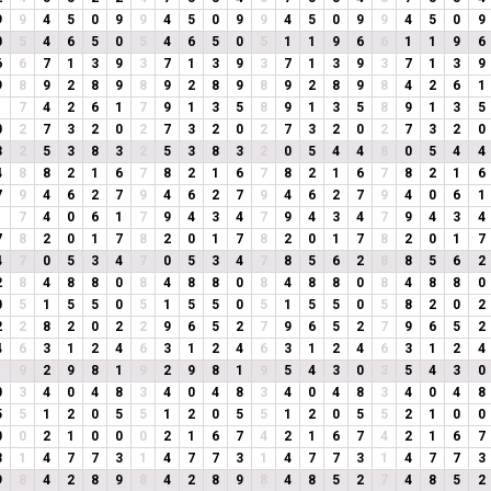
9
9
4
5
0
9
9
4
5
0
9
9
4
5
0
9
9
4
5
0
9
0
5
4
6
5
0
5
4
6
5
0
5
1
1
9
6
6
1
1
9
6
6
6
7
1
3
9
3
7
1
3
9
3
7
1
3
9
3
7
1
3
9
9
8
9
2
8
9
8
9
2
8
9
8
9
2
8
9
8
4
2
6
1
1
7
4
2
6
1
7
9
1
3
5
8
9
1
3
5
8
9
1
3
5
0
2
7
3
2
0
2
7
3
2
0
2
7
3
2
0
2
7
3
2
0
3
2
5
3
8
3
2
5
3
8
3
2
0
5
4
4
8
0
5
4
4
4
8
8
2
1
6
7
8
2
1
6
7
8
2
1
6
7
8
2
1
6
7
9
4
6
2
7
9
4
6
2
7
9
4
6
2
7
9
4
0
6
1
1
7
4
0
6
1
7
9
4
3
4
7
9
4
3
4
7
9
4
3
4
7
8
2
0
1
7
8
2
0
1
7
8
2
0
1
7
8
2
0
1
7
4
7
0
5
3
4
7
0
5
3
4
7
8
5
6
2
8
8
5
6
2
2
8
4
8
8
0
8
4
8
8
0
8
4
8
8
0
8
4
8
8
0
0
5
1
5
5
0
5
1
5
5
0
5
1
5
5
0
5
8
2
0
2
2
2
8
2
0
2
2
9
6
5
2
7
9
6
5
2
7
9
6
5
2
4
6
3
1
2
4
6
3
1
2
4
6
3
1
2
4
6
3
1
2
4
1
9
2
9
8
1
9
2
9
8
1
9
5
4
3
0
3
5
4
3
0
0
3
4
0
4
8
3
4
0
4
8
3
4
0
4
8
3
4
0
4
8
5
5
1
2
0
5
5
1
2
0
5
5
1
2
0
5
5
2
1
0
0
0
0
2
1
0
0
0
2
1
6
7
4
2
1
6
7
4
2
1
6
7
3
1
4
7
7
3
1
4
7
7
3
1
4
7
7
3
1
4
7
7
3
9
8
4
2
8
9
8
4
2
8
9
8
4
8
5
2
7
4
8
5
2