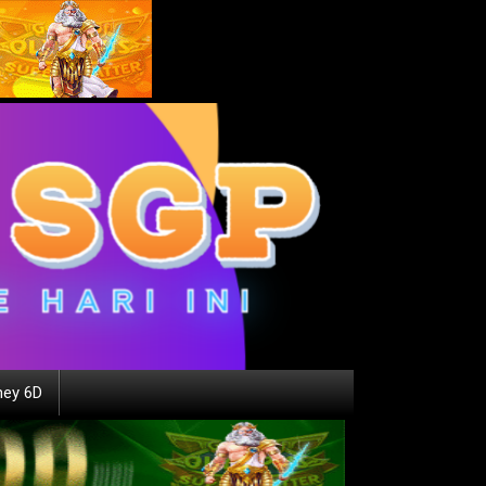
ney 6D