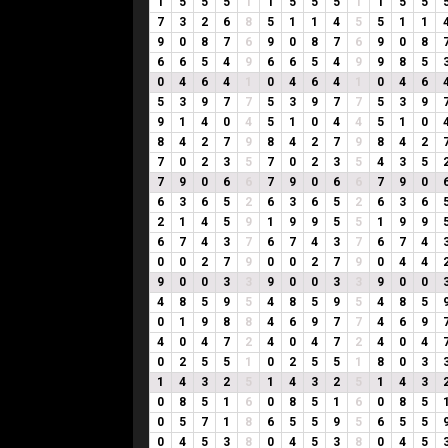
1
5
5
5
1
1
5
5
5
1
1
5
5
7
3
2
6
8
5
1
1
4
5
5
1
1
9
0
8
7
6
9
0
8
7
6
9
0
8
6
6
5
4
9
6
6
5
4
9
9
8
5
0
4
6
4
1
0
4
6
4
1
0
4
6
5
3
9
7
7
5
3
9
7
7
5
3
9
9
1
4
0
4
5
1
0
4
4
5
1
0
8
4
2
7
9
8
4
2
7
9
8
4
2
7
0
2
3
5
7
0
2
3
5
4
3
5
7
9
0
6
6
7
9
0
6
6
7
9
0
6
3
6
5
2
6
3
6
5
2
6
3
6
2
1
4
5
9
1
9
9
5
5
1
9
9
6
7
4
3
7
6
7
4
3
7
6
7
4
0
0
2
7
9
0
0
2
7
9
0
4
4
9
0
0
3
3
9
0
0
3
3
9
0
0
4
8
5
9
5
4
8
5
9
5
4
8
5
0
1
9
8
8
4
6
9
7
7
4
6
9
4
0
4
7
2
4
0
4
7
2
4
0
4
0
2
5
5
1
0
2
5
5
1
8
0
3
1
4
3
2
5
1
4
3
2
5
1
4
3
0
8
5
1
6
0
8
5
1
6
0
8
5
0
5
7
1
8
6
5
5
9
5
6
5
5
0
4
5
3
8
0
4
5
3
8
0
4
5