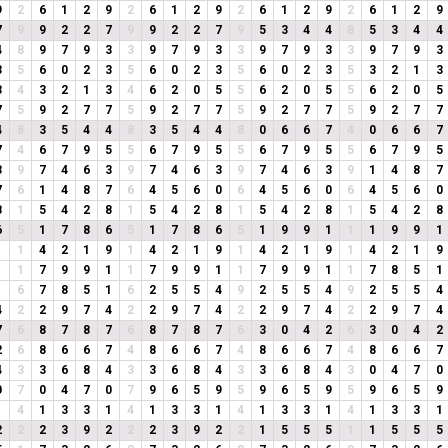
9
2
6
1
2
9
2
6
1
2
9
2
6
1
2
9
2
6
1
2
9
7
9
9
2
2
7
9
9
2
2
7
9
5
3
4
4
8
5
3
4
4
4
8
9
7
9
3
3
9
7
9
3
3
9
7
9
3
3
9
7
9
3
3
5
6
0
2
3
5
6
0
2
3
5
6
0
2
3
5
3
2
1
3
3
4
3
2
1
3
4
6
2
0
5
5
6
2
0
5
5
6
2
0
5
7
5
9
2
7
7
5
9
2
7
7
5
9
2
7
7
5
9
2
7
7
4
8
3
5
4
4
8
3
5
4
4
8
0
6
6
7
4
0
6
6
7
7
4
6
7
9
5
5
6
7
9
5
5
6
7
9
5
5
6
7
9
5
3
9
7
4
6
3
9
7
4
6
3
9
7
4
6
3
9
1
4
8
7
7
6
1
4
8
7
6
4
5
6
0
6
4
5
6
0
6
4
5
6
0
8
1
5
4
2
8
1
5
4
2
8
1
5
4
2
8
1
5
4
2
8
6
5
1
7
8
6
5
1
7
8
6
5
1
9
9
1
1
1
9
9
1
1
1
4
2
1
9
1
4
2
1
9
1
4
2
1
9
1
4
2
1
9
1
1
7
9
9
1
1
7
9
9
1
1
7
9
9
1
1
7
8
5
1
1
6
7
8
5
1
6
2
5
5
4
9
2
5
5
4
9
2
5
5
4
4
2
2
9
7
4
2
2
9
7
4
2
2
9
7
4
2
2
9
7
4
7
6
8
7
8
7
6
8
7
8
7
6
3
0
4
2
6
3
0
4
2
2
6
8
6
6
7
4
8
6
6
7
4
8
6
6
7
4
8
6
6
7
4
3
3
6
8
4
3
3
6
8
4
3
3
6
8
4
3
0
4
7
0
0
7
0
4
7
0
7
9
6
5
9
5
9
6
5
9
5
9
6
5
9
1
4
1
3
3
1
4
1
3
3
1
4
1
3
3
1
4
1
3
3
1
2
2
2
3
9
2
2
2
3
9
2
2
1
5
5
5
1
1
5
5
5