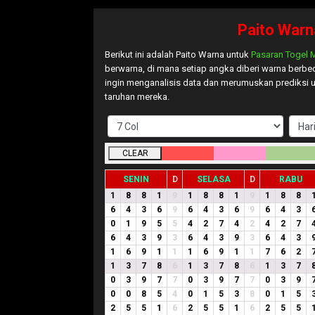
Paito Warn
Berikut ini adalah Paito Warna untuk
Pasaran Togel 
berwarna, di mana setiap angka diberi warna berbe
ingin menganalisis data dan merumuskan prediksi 
taruhan mereka.
CLEAR
SENIN
D
SELASA
D
RABU
1
8
8
1
9
1
8
8
1
9
1
8
8
6
4
3
6
9
6
4
3
6
9
6
4
3
0
1
9
5
5
4
2
7
4
2
4
2
7
6
4
3
9
3
6
4
3
9
3
6
4
3
1
6
9
1
1
1
6
9
1
1
7
6
2
1
3
7
8
6
1
3
7
8
6
1
3
7
0
3
9
7
7
0
3
9
7
7
0
3
9
0
0
8
5
4
0
1
5
3
8
0
1
5
2
5
5
1
6
2
5
5
1
6
2
5
5