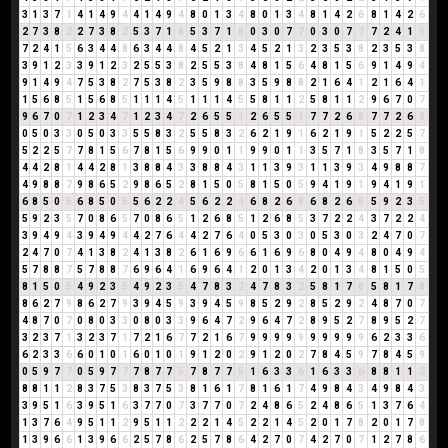
3
1
3
7
1
4
1
4
9
4
4
1
4
9
4
8
0
1
3
4
8
0
1
3
4
8
1
4
2
6
8
1
4
2
6
2
7
3
8
2
2
7
3
8
2
5
3
7
1
8
5
3
7
1
8
0
3
0
7
7
0
3
0
7
7
7
2
4
1
5
7
2
4
1
5
6
3
4
4
8
6
3
4
4
8
4
5
2
1
3
4
5
2
1
3
2
3
5
3
8
2
3
5
3
8
3
9
1
2
3
3
9
1
2
3
2
5
5
3
8
2
5
5
3
8
4
8
1
5
6
4
8
1
5
6
9
1
4
9
4
9
1
4
9
4
7
5
3
8
2
7
5
3
8
2
3
5
9
8
8
3
5
9
8
8
2
1
6
4
1
2
1
6
4
1
1
5
6
8
5
1
5
6
8
5
1
1
1
4
5
1
1
1
4
5
5
8
1
1
2
5
8
1
1
2
9
6
7
0
7
9
6
7
0
7
1
2
3
4
7
1
2
3
4
7
2
6
5
5
1
2
6
5
5
1
7
7
2
6
8
7
7
2
6
8
0
5
0
3
3
0
5
0
3
3
5
5
8
3
2
5
5
8
3
2
6
2
1
9
1
6
2
1
9
1
5
2
2
5
7
5
2
2
5
7
7
8
1
5
6
7
8
1
5
6
9
9
0
1
1
9
9
0
1
1
3
5
7
1
8
3
5
7
1
8
4
4
2
8
1
4
4
2
8
1
3
8
8
4
3
3
8
8
4
3
1
1
3
9
3
1
1
3
9
3
4
9
8
8
7
4
9
8
8
7
9
8
6
5
2
9
8
6
5
2
8
1
5
0
5
8
1
5
0
5
9
4
1
9
1
9
4
1
9
1
6
8
5
0
5
6
8
5
0
5
5
6
2
2
4
5
6
2
2
4
6
8
2
6
8
6
8
2
6
8
5
9
2
3
5
5
9
2
3
5
7
0
8
6
5
7
0
8
6
5
1
2
6
8
5
1
2
6
8
5
3
7
2
2
4
3
7
2
2
4
3
9
4
9
4
3
9
4
9
4
4
2
7
6
4
4
2
7
6
4
0
5
3
0
3
0
5
3
0
3
2
4
7
0
7
2
4
7
0
7
4
1
3
8
2
4
1
3
8
2
6
1
6
9
6
6
1
6
9
6
8
0
4
9
4
8
0
4
9
4
5
7
8
8
7
5
7
8
8
7
6
9
6
4
1
6
9
6
4
1
2
0
1
3
4
2
0
1
3
4
8
1
5
0
5
8
1
5
0
5
4
9
2
3
5
4
9
2
3
5
4
7
8
3
2
4
7
8
3
2
5
8
1
7
8
5
8
1
7
8
8
6
2
7
9
8
6
2
7
9
3
9
4
5
9
3
9
4
5
9
8
5
2
9
2
8
5
2
9
2
4
8
7
0
7
4
8
7
0
7
0
8
0
3
3
0
8
0
3
3
9
6
4
7
2
9
6
4
7
2
8
9
5
2
7
8
9
5
2
7
3
2
3
7
1
3
2
3
7
1
7
2
1
6
7
7
2
1
6
7
9
9
9
9
9
9
9
9
9
9
6
2
3
3
6
6
2
3
3
6
6
0
1
0
1
6
0
1
0
1
9
1
2
0
2
9
1
2
0
2
7
8
4
5
9
7
8
4
5
9
0
5
9
7
7
0
5
9
7
7
7
8
7
7
5
7
8
7
7
5
1
6
3
3
6
1
6
3
3
6
8
8
1
1
2
8
8
1
1
2
8
3
7
5
3
8
3
7
5
3
8
1
6
1
7
8
1
6
1
7
4
9
8
4
3
4
9
8
4
3
3
9
5
1
6
3
9
5
1
6
3
7
7
0
7
3
7
7
0
7
2
4
8
6
5
2
4
8
6
5
1
3
7
6
4
1
3
7
6
4
9
5
1
1
2
9
5
1
1
2
2
2
1
4
5
2
2
1
4
5
2
0
1
7
8
2
0
1
7
8
1
3
9
6
6
1
3
9
6
6
2
5
7
8
6
2
5
7
8
6
4
2
7
0
7
4
2
7
0
7
1
2
7
8
6