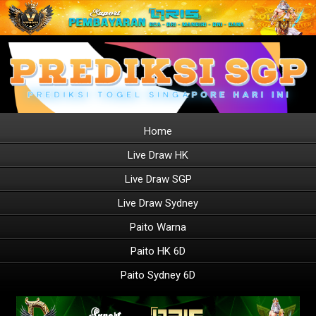
Home
Live Draw HK
Live Draw SGP
Live Draw Sydney
Paito Warna
Paito HK 6D
Paito Sydney 6D