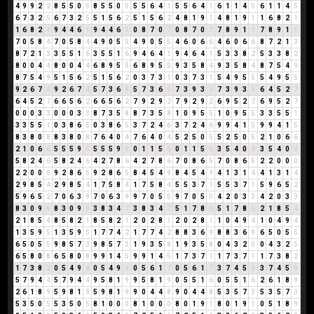
4
9
9
2
2
8
5
5
0
5
8
5
5
0
5
5
5
6
4
1
5
5
6
4
1
6
1
1
4
5
6
1
1
4
5
6
7
3
2
5
6
7
3
2
5
5
1
5
6
2
5
1
5
6
2
4
8
1
9
1
4
8
1
9
1
1
6
8
2
1
1
6
8
2
1
9
4
4
6
1
9
4
4
6
1
0
8
7
0
7
0
8
7
0
7
7
8
9
1
1
7
8
9
1
1
7
0
5
8
4
7
0
5
8
4
4
9
0
5
5
4
9
0
5
5
4
6
0
6
6
4
6
0
6
6
8
7
2
1
3
8
7
2
1
3
3
5
5
1
6
3
5
5
1
6
9
4
6
4
1
9
4
6
4
1
5
3
3
8
2
5
3
3
8
2
8
0
0
4
4
8
0
0
4
4
6
8
9
5
5
6
8
9
5
5
9
3
5
8
4
9
3
5
8
4
8
7
5
4
9
8
7
5
4
9
5
1
5
6
2
5
1
5
6
2
0
3
7
3
1
0
3
7
3
1
5
4
9
5
5
5
4
9
5
5
9
2
6
7
4
9
2
6
7
4
5
7
3
6
9
5
7
3
6
9
7
3
9
3
3
7
3
9
3
3
6
4
5
2
7
6
4
5
2
7
6
6
5
6
2
6
6
5
6
2
7
9
2
9
2
7
9
2
9
2
6
9
5
2
7
6
9
5
2
7
0
0
0
3
3
0
0
0
3
3
8
7
3
5
8
8
7
3
5
8
1
0
9
5
5
1
0
9
5
5
3
3
5
5
1
3
3
5
5
1
0
3
8
6
5
0
3
8
6
5
3
7
2
4
6
3
7
2
4
6
9
9
4
1
5
9
9
4
1
5
8
3
8
0
8
8
3
8
0
8
7
6
4
0
4
7
6
4
0
4
5
2
5
0
5
5
2
5
0
5
2
1
0
6
6
2
1
0
6
6
5
5
5
9
5
5
5
5
9
5
0
1
1
5
6
0
1
1
5
6
3
5
4
0
4
3
5
4
0
4
5
8
2
4
6
5
8
2
4
6
4
2
7
8
6
4
2
7
8
6
7
0
8
6
5
7
0
8
6
5
2
2
0
0
0
2
2
0
0
0
9
2
8
6
5
9
2
8
6
5
8
4
5
4
9
8
4
5
4
9
4
1
3
1
4
4
1
3
1
4
2
9
8
5
4
2
9
8
5
4
1
7
5
8
4
1
7
5
8
4
5
5
3
7
1
5
5
3
7
1
5
9
6
5
2
5
9
6
5
2
7
0
6
3
9
7
0
6
3
9
9
7
0
5
5
9
7
0
5
5
4
2
0
3
3
4
2
0
3
3
8
3
0
9
9
8
3
0
9
9
3
8
3
4
7
3
8
3
4
7
5
1
7
8
6
5
1
7
8
6
2
1
8
5
4
2
1
8
5
4
8
5
8
2
1
8
5
8
2
1
2
0
2
8
1
2
0
2
8
1
1
0
4
9
4
1
0
4
9
4
1
3
5
9
5
1
3
5
9
5
1
7
7
4
2
1
7
7
4
2
8
8
3
6
9
8
8
3
6
9
6
5
0
5
5
6
5
0
5
5
9
8
5
7
3
9
8
5
7
3
1
9
3
5
8
1
9
3
5
8
0
4
3
2
5
0
4
3
2
5
6
5
8
0
8
6
5
8
0
8
9
9
1
4
5
9
9
1
4
5
1
7
3
7
1
1
7
3
7
1
1
7
3
8
2
1
7
3
8
2
0
5
4
9
4
0
5
4
9
4
0
5
6
1
7
0
5
6
1
7
3
7
4
5
9
3
7
4
5
9
5
7
9
4
4
5
7
9
4
4
9
5
8
1
9
9
5
8
1
9
0
5
5
1
6
0
5
5
1
6
2
6
1
8
9
2
6
1
8
9
5
9
8
1
9
5
9
8
1
9
9
0
4
4
8
9
0
4
4
8
5
3
5
7
3
5
3
5
7
3
5
3
5
0
5
5
3
5
0
5
8
1
0
0
0
8
1
0
0
0
8
0
1
9
1
8
0
1
9
1
0
5
1
8
9