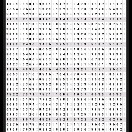
1
8
5
9
5
3
3
8
1
9
3
3
8
1
9
5
4
7
3
1
5
4
7
3
1
1
3
1
7
8
1
3
1
7
8
7
6
6
4
1
7
6
6
4
1
1
3
2
9
2
1
3
2
9
2
3
7
7
0
7
3
7
7
0
7
5
4
3
3
6
5
4
3
3
6
6
2
2
8
1
6
2
2
8
1
1
2
3
3
6
1
2
3
3
6
7
2
9
9
9
7
2
9
9
9
2
1
3
9
3
2
1
3
9
3
8
1
4
1
5
8
1
4
1
5
9
5
0
4
4
9
5
0
4
4
1
9
1
9
1
1
9
1
9
1
1
9
1
8
9
1
9
1
8
9
8
5
3
3
6
8
5
3
3
6
8
7
5
5
1
8
7
5
5
1
3
8
4
1
5
3
8
4
1
5
2
9
0
6
6
2
9
0
6
6
1
4
0
2
2
1
4
0
2
2
3
8
1
0
1
3
8
1
0
1
0
5
8
0
8
0
5
8
0
8
9
9
2
0
2
9
9
2
0
2
5
8
8
2
1
5
8
8
2
1
5
7
8
1
9
5
7
8
1
9
6
0
5
5
1
6
0
5
5
1
5
3
1
1
2
5
3
1
1
2
9
1
8
9
8
9
1
8
9
8
2
4
3
6
9
2
4
3
6
9
3
2
5
3
8
3
2
5
3
8
5
3
8
7
6
5
3
8
7
6
5
9
8
7
6
5
9
8
7
6
0
6
6
2
8
0
6
6
2
8
1
8
0
6
6
1
8
0
6
6
8
0
0
9
9
8
0
0
9
9
6
4
5
4
9
6
4
5
4
9
1
2
4
1
5
1
2
4
1
5
9
8
3
8
2
9
8
3
8
2
6
4
0
6
6
6
4
0
6
6
6
2
0
3
3
6
2
0
3
3
6
7
8
9
8
6
7
8
9
8
9
4
2
3
5
9
4
2
3
5
0
2
6
7
4
0
2
6
7
4
8
9
5
1
6
8
9
5
1
6
3
9
6
1
7
3
9
6
1
7
4
9
9
6
6
4
9
9
6
6
4
6
3
6
9
4
6
3
6
9
1
3
2
7
9
1
3
2
7
9
2
6
6
3
9
2
6
6
3
9
8
5
1
6
7
8
5
1
6
7
7
0
4
9
4
7
0
4
9
4
8
0
7
0
7
8
0
7
0
7
8
1
5
8
4
8
1
5
8
4
0
5
5
3
8
0
5
5
3
8
1
0
0
2
2
1
0
0
2
2
9
1
5
2
7
9
1
5
2
7
5
3
6
2
8
5
3
6
2
8
0
2
3
3
6
0
2
3
3
6
0
8
1
8
9
0
8
1
8
9
2
1
5
3
8
2
1
5
3
8
8
7
1
5
6
8
7
1
5
6
1
3
7
3
1
1
3
7
3
1
4
5
2
2
4
4
5
2
2
4
7
5
7
1
8
7
5
7
1
8
1
0
0
7
7
1
0
0
7
7
0
0
3
5
8
0
0
3
5
8
0
1
9
5
5
0
1
9
5
5
7
7
8
2
1
7
7
8
2
1
8
5
9
6
6
8
5
9
6
6
8
0
9
5
5
8
0
9
5
5
1
0
9
4
4
1
0
9
4
4
3
2
1
1
2
3
2
1
1
2
1
2
9
6
6
1
2
9
6
6
0
3
7
6
4
0
3
7
6
4
8
4
2
9
2
8
4
2
9
2
9
8
5
7
3
9
8
5
7
3
0
9
9
3
3
0
9
9
3
3
4
1
2
6
8
4
1
2
6
8
5
7
2
5
7
5
7
2
5
7
2
9
5
5
1
2
9
5
5
1
9
0
7
0
7
9
0
7
0
7
4
5
2
9
2
4
5
2
9
2
6
7
2
2
4
6
7
2
2
4
6
2
7
6
4
6
2
7
6
4
8
0
7
5
3
8
0
7
5
3
1
1
1
2
3
1
1
1
2
3
9
6
0
7
7
9
6
0
7
7
7
9
3
8
2
7
9
3
8
2
0
2
8
2
1
0
2
8
2
1
5
8
5
6
2
5
8
5
6
2
4
9
9
2
2