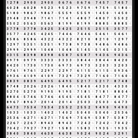
1
2
7
8
6
2
9
0
0
0
2
9
0
0
0
0
6
7
6
4
0
6
7
6
4
7
4
5
7
3
7
4
5
7
3
6
0
2
8
1
6
0
2
8
1
9
5
2
3
5
9
5
2
3
5
9
7
5
9
5
9
7
5
9
5
5
1
8
0
8
5
1
8
0
8
9
8
6
7
4
9
8
6
7
4
5
5
5
9
5
5
5
5
9
5
1
4
5
0
5
1
4
5
0
5
2
9
4
8
3
2
9
4
8
3
7
1
4
1
5
7
1
4
1
5
4
8
0
7
7
4
8
0
7
7
5
5
0
2
2
5
5
0
2
2
0
5
6
3
9
0
5
6
3
9
8
1
9
9
9
8
1
9
9
9
8
8
8
5
4
8
8
8
5
4
3
7
7
8
6
3
7
7
8
6
3
4
2
5
7
3
4
2
5
7
2
5
1
5
6
2
5
1
5
6
3
5
7
7
5
3
5
7
7
5
4
2
4
5
9
4
2
4
5
9
7
4
4
6
1
7
4
4
6
1
5
4
6
1
7
5
4
6
1
7
8
5
8
6
5
8
5
8
6
5
4
3
2
2
4
4
3
2
2
4
8
2
1
0
1
8
2
1
0
1
1
2
9
7
7
1
2
9
7
7
5
3
5
1
6
5
3
5
1
6
9
7
3
8
2
9
7
3
8
2
9
4
8
6
5
9
4
8
6
5
2
9
9
9
9
2
9
9
9
9
1
0
4
8
3
1
0
4
8
3
5
1
4
5
9
5
1
4
5
9
0
3
1
5
6
0
3
1
5
6
8
3
9
8
8
8
3
9
8
8
6
5
8
7
6
6
5
8
7
6
9
4
3
6
9
9
4
3
6
9
0
9
7
9
7
0
9
7
9
7
3
3
3
3
6
3
3
3
3
6
3
8
4
4
8
3
8
4
4
8
8
4
2
0
2
8
4
2
0
2
1
7
3
0
3
1
7
3
0
3
6
9
7
3
1
6
9
7
3
1
3
2
0
3
3
3
2
0
3
3
9
7
6
1
7
9
7
6
1
7
2
2
9
7
7
2
2
9
7
7
6
1
1
5
6
6
1
1
5
6
0
9
3
6
9
0
9
3
6
9
4
1
0
9
9
4
1
0
9
9
7
3
2
9
2
7
3
2
9
2
7
1
6
0
6
7
1
6
0
6
0
8
3
9
3
0
8
3
9
3
6
4
9
5
5
6
4
9
5
5
5
2
1
7
8
5
2
1
7
8
8
7
4
8
3
8
7
4
8
3
2
0
2
6
8
2
0
2
6
8
1
8
4
0
4
1
8
4
0
4
4
3
3
0
3
4
3
3
0
3
5
2
7
0
7
5
2
7
0
7
9
1
9
5
5
9
1
9
5
5
7
1
8
1
9
7
1
8
1
9
8
8
0
4
4
8
8
0
4
4
5
7
4
6
1
5
7
4
6
1
4
5
4
5
9
4
5
4
5
9
8
4
7
7
5
8
4
7
7
5
8
9
6
7
4
8
9
6
7
4
2
0
1
4
5
2
0
1
4
5
2
5
0
3
3
2
5
0
3
3
6
4
7
3
1
6
4
7
3
1
7
5
3
4
7
7
5
3
4
7
2
5
5
2
7
2
5
5
2
7
9
4
9
0
9
9
4
9
0
9
1
0
3
3
6
1
0
3
3
6
1
4
0
2
2
1
4
0
2
2
5
0
4
0
4
5
0
4
0
4
2
5
3
6
9
2
5
3
6
9
6
2
7
1
8
6
2
7
1
8
7
5
6
9
6
7
5
6
9
6
5
3
8
7
6
5
3
8
7
6
2
2
6
7
4
2
2
6
7
4
8
9
4
3
7
8
9
4
3
7
7
2
4
2
6
7
2
4
2
6
7
0
4
2
6
7
0
4
2
6
7
9
2
7
9
7
9
2
7
9
1
5
8
3
2
1
5
8
3
2
1
9
3
5
8
1
9
3
5
8
3
8
4
0
4
3
8
4
0
4
4
6
3
8
2
4
6
3
8
2
9
0
2
4
6
9
0
2
4
6
3
2
9
1
1