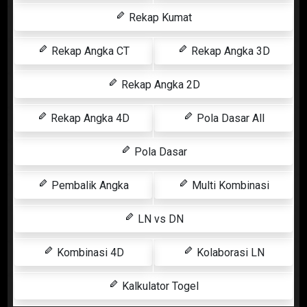
Rekap Kumat
Rekap Angka CT
Rekap Angka 3D
Rekap Angka 2D
Rekap Angka 4D
Pola Dasar All
Pola Dasar
Pembalik Angka
Multi Kombinasi
LN vs DN
Kombinasi 4D
Kolaborasi LN
Kalkulator Togel