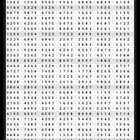
1
3
0
2
2
1
3
0
2
2
9
9
6
3
9
9
9
6
3
9
6
8
4
4
8
6
8
4
4
8
6
1
6
4
1
6
1
6
4
1
5
3
2
6
8
5
3
2
6
8
1
5
7
0
7
1
5
7
0
7
1
0
3
5
8
1
0
3
5
8
9
8
7
9
7
9
8
7
9
7
6
7
0
3
3
6
7
0
3
3
1
6
6
2
8
1
6
6
2
8
5
1
9
5
5
5
1
9
5
5
9
6
0
9
9
9
6
0
9
9
9
4
0
5
5
9
4
0
5
5
6
3
0
8
8
6
3
0
8
8
6
2
0
0
0
6
2
0
0
0
5
4
7
5
3
5
4
7
5
3
8
5
8
1
9
8
5
8
1
9
6
1
2
3
5
6
1
2
3
5
5
0
6
5
2
5
0
6
5
2
8
4
8
4
3
8
4
8
4
3
9
3
6
1
7
9
3
6
1
7
1
3
0
4
4
1
3
0
4
4
7
3
2
2
4
7
3
2
2
4
4
4
9
9
9
4
4
9
9
9
9
3
2
9
2
9
3
2
9
2
6
8
6
7
4
6
8
6
7
4
2
3
0
7
7
2
3
0
7
7
6
4
0
2
2
6
4
0
2
2
1
9
4
0
4
1
9
4
0
4
1
6
1
1
2
1
6
1
1
2
9
8
8
4
3
9
8
8
4
3
3
2
1
1
2
3
2
1
1
2
9
2
0
4
4
9
2
0
4
4
0
2
0
7
7
0
2
0
7
7
2
4
7
2
9
2
4
7
2
9
3
3
6
3
9
3
3
6
3
9
7
0
4
2
6
7
0
4
2
6
6
3
1
1
2
6
3
1
1
2
9
3
8
8
7
9
3
8
8
7
0
9
3
4
7
0
9
3
4
7
8
9
9
7
7
8
9
9
7
7
1
8
8
3
2
1
8
8
3
2
6
4
6
4
1
6
4
6
4
1
3
2
2
9
2
3
2
2
9
2
0
7
3
8
2
0
7
3
8
2
6
7
2
7
9
6
7
2
7
9
7
4
5
8
4
7
4
5
8
4
1
7
7
8
6
1
7
7
8
6
8
2
0
6
6
8
2
0
6
6
3
9
5
9
5
3
9
5
9
5
5
2
2
0
2
5
2
2
0
2
6
7
6
7
4
6
7
6
7
4
7
8
2
8
1
7
8
2
8
1
1
9
9
9
9
1
9
9
9
9
2
9
1
0
1
2
9
1
0
1
9
8
0
4
4
9
8
0
4
4
3
8
5
4
9
3
8
5
4
9
1
6
0
6
6
1
6
0
6
6
1
8
2
7
9
1
8
2
7
9
0
8
5
0
5
0
8
5
0
5
0
4
1
4
5
0
4
1
4
5
0
6
8
8
7
0
6
8
8
7
1
1
9
9
9
1
1
9
9
9
5
9
4
8
3
5
9
4
8
3
2
0
5
3
8
2
0
5
3
8
1
3
8
5
4
1
3
8
5
4
2
7
6
3
9
2
7
6
3
9
4
5
9
7
7
4
5
9
7
7
1
6
2
6
8
1
6
2
6
8
9
5
9
7
7
9
5
9
7
7
6
9
9
3
3
6
9
9
3
3
2
2
1
0
1
2
2
1
0
1
5
2
9
5
5
5
2
9
5
5
6
1
0
5
5
6
1
0
5
5
6
5
0
1
1
6
5
0
1
1
8
0
9
8
8
8
0
9
8
8
6
1
1
4
5
6
1
1
4
5
7
1
5
4
9
7
1
5
4
9
4
2
5
9
5
4
2
5
9
5
9
4
4
5
9
9
4
4
5
9
0
6
2
5
7
0
6
2
5
7
1
4
8
3
2
1
4
8
3
2
5
9
7
1
8
5
9
7
1
8
7
3
0
6
6
7
3
0
6
6
7
9
9
9
9
7
9
9
9
9
6
3
8
8
7
6
3
8
8
7
8
6
6
6
3
8
6
6
6
3
8
8
8
4
3
8
8
8
4
3
7
6
0
1
1
7
6
0
1
1
1
3
3
0
3
1
3
3
0
3
2
9
7
4
2
2
9
7
4
2