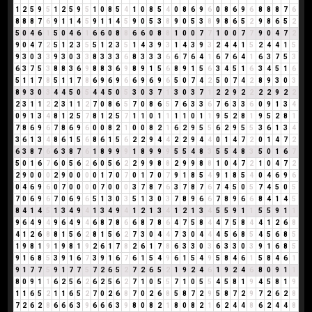
1
2
5
9
5
1
2
5
9
5
1
0
8
5
4
1
0
8
5
4
0
8
6
9
6
0
8
6
9
6
8
8
8
7
6
8
8
8
7
6
9
1
1
4
5
9
1
1
4
5
9
0
5
3
8
9
0
5
3
8
9
8
6
5
2
9
8
6
5
2
5
0
4
6
1
5
0
4
6
1
6
6
0
8
8
6
6
0
8
8
1
0
0
7
7
1
0
0
7
7
9
0
4
7
2
9
0
4
7
2
5
1
2
3
5
5
1
2
3
5
1
4
3
9
3
1
4
3
9
3
2
4
4
1
5
2
4
4
1
5
9
3
0
3
3
9
3
0
3
3
8
3
3
3
6
8
3
3
3
6
6
7
6
4
1
6
7
6
4
1
6
3
7
5
3
6
3
7
5
3
8
8
3
6
9
8
8
3
6
9
8
9
1
5
6
8
9
1
5
6
3
4
5
1
6
3
4
5
1
6
5
1
1
7
8
5
1
1
7
8
6
9
6
9
6
6
9
6
9
6
5
0
7
4
2
5
0
7
4
2
8
9
3
0
3
8
9
3
0
3
4
4
5
0
5
4
4
5
0
5
3
0
3
7
1
3
0
3
7
1
2
2
9
2
2
2
2
9
2
2
2
3
1
1
2
2
3
1
1
2
7
0
8
6
5
7
0
8
6
5
7
6
3
3
6
7
6
3
3
6
0
9
1
3
4
0
9
1
3
4
8
1
2
5
7
8
1
2
5
7
1
1
0
1
1
1
1
0
1
1
9
5
2
8
1
9
5
2
8
1
7
8
6
9
6
7
8
6
9
6
0
0
8
2
1
0
0
8
2
1
6
2
9
5
5
6
2
9
5
5
3
6
1
3
4
3
6
1
3
4
8
6
1
5
6
8
6
1
5
6
2
2
9
4
4
2
2
9
4
4
0
1
4
7
2
0
1
4
7
2
6
3
8
7
6
6
3
8
7
6
1
8
9
9
9
1
8
9
9
9
5
5
4
8
3
5
5
4
8
3
5
0
1
6
7
5
0
1
6
7
6
0
5
6
2
6
0
5
6
2
2
9
9
8
8
2
9
9
8
8
1
0
4
7
2
1
0
4
7
2
2
9
0
0
0
2
9
0
0
0
0
1
7
0
7
0
1
7
0
7
9
1
8
5
4
9
1
8
5
4
0
4
6
9
6
0
4
6
9
6
0
7
0
0
0
0
7
0
0
0
3
7
8
7
6
3
7
8
7
6
7
4
5
0
5
7
4
5
0
5
7
0
6
9
6
7
0
6
9
6
5
1
3
0
3
5
1
3
0
3
7
8
9
6
6
7
8
9
6
6
8
4
1
4
5
8
4
1
4
5
1
3
4
9
4
1
3
4
9
4
1
2
1
3
4
1
2
1
3
4
5
5
9
1
1
5
5
9
1
1
9
6
4
9
4
9
6
4
9
4
6
8
7
8
6
6
8
7
8
6
4
7
5
8
4
4
7
5
8
4
4
1
2
6
8
4
1
2
6
8
8
1
5
6
2
8
1
5
6
2
7
3
0
4
4
7
3
0
4
4
4
5
6
8
5
4
5
6
8
5
1
9
8
1
9
1
9
8
1
9
2
6
1
7
8
2
6
1
7
8
6
3
3
0
3
6
3
3
0
3
9
1
6
8
5
9
1
6
8
5
3
9
1
6
7
3
9
1
6
7
6
1
5
4
9
6
1
5
4
9
5
8
4
6
1
5
8
4
6
1
9
1
7
7
5
9
1
7
7
5
7
2
6
5
2
7
2
6
5
2
1
9
2
4
6
1
9
2
4
6
8
0
9
1
1
8
0
9
1
1
6
2
5
6
2
6
2
5
6
2
7
1
0
5
5
7
1
0
5
5
4
5
8
1
9
4
5
8
1
9
1
1
6
5
2
1
1
6
5
2
7
0
2
6
8
7
0
2
6
8
5
8
7
2
9
5
8
7
2
9
7
2
6
2
8
7
2
6
2
8
6
6
6
3
9
6
6
6
3
9
8
0
8
2
1
8
0
8
2
1
6
2
4
4
8
6
2
4
4
8