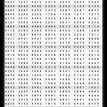
7
0
2
7
9
7
0
2
7
9
9
2
1
3
4
9
2
1
3
4
2
0
9
9
9
2
0
9
9
9
5
2
4
9
4
5
2
4
9
4
4
5
4
5
9
4
5
4
5
9
5
2
3
0
3
5
2
3
0
3
3
1
3
9
3
3
1
3
9
3
2
6
8
5
4
2
6
8
5
4
5
4
9
2
2
5
4
9
2
2
2
5
8
7
6
2
5
8
7
6
8
8
9
3
3
8
8
9
3
3
2
2
5
6
2
2
2
5
6
2
1
7
5
8
4
1
7
5
8
4
7
2
7
7
5
7
2
7
7
5
6
9
7
5
3
6
9
7
5
3
9
4
5
5
1
9
4
5
5
1
8
1
8
3
2
8
1
8
3
2
6
1
6
1
7
6
1
6
1
7
3
0
0
4
4
3
0
0
4
4
2
5
4
1
5
2
5
4
1
5
0
2
3
6
9
0
2
3
6
9
1
8
8
3
2
1
8
8
3
2
4
4
8
0
8
4
4
8
0
8
9
5
7
2
9
9
5
7
2
9
9
1
1
0
1
9
1
1
0
1
0
3
8
2
1
0
3
8
2
1
8
9
5
4
9
8
9
5
4
9
1
2
8
8
7
1
2
8
8
7
7
5
8
7
6
7
5
8
7
6
8
8
7
5
3
8
8
7
5
3
2
3
5
4
9
2
3
5
4
9
7
2
1
1
2
7
2
1
1
2
0
9
2
1
3
0
9
2
1
3
2
0
9
7
7
2
0
9
7
7
4
8
2
8
1
4
8
2
8
1
1
7
3
3
6
1
7
3
3
6
2
7
1
0
1
2
7
1
0
1
4
3
7
5
3
4
3
7
5
3
9
1
3
4
7
9
1
3
4
7
7
5
2
4
6
7
5
2
4
6
7
4
0
2
2
7
4
0
2
2
9
2
9
3
3
9
2
9
3
3
4
0
1
4
5
4
0
1
4
5
4
2
6
2
8
4
2
6
2
8
2
9
2
1
3
2
9
2
1
3
1
0
1
6
7
1
0
1
6
7
8
0
5
2
7
8
0
5
2
7
8
9
3
8
2
8
9
3
8
2
4
5
1
2
3
4
5
1
2
3
5
0
5
1
6
5
0
5
1
6
5
1
8
8
7
5
1
8
8
7
9
9
6
1
7
9
9
6
1
7
6
0
5
8
4
6
0
5
8
4
7
4
8
4
3
7
4
8
4
3
2
1
2
6
8
2
1
2
6
8
5
6
6
7
4
5
6
6
7
4
9
0
4
6
1
9
0
4
6
1
9
2
1
2
3
9
2
1
2
3
9
3
9
6
6
9
3
9
6
6
8
2
5
0
5
8
2
5
0
5
7
0
9
4
4
7
0
9
4
4
8
2
0
1
1
8
2
0
1
1
1
6
4
6
1
1
6
4
6
1
6
8
9
4
4
6
8
9
4
4
1
4
9
5
5
1
4
9
5
5
9
7
4
2
6
9
7
4
2
6
2
1
3
9
3
2
1
3
9
3
5
0
3
6
9
5
0
3
6
9
9
6
4
0
4
9
6
4
0
4
0
7
0
2
2
0
7
0
2
2
7
8
4
0
4
7
8
4
0
4
1
9
8
6
5
1
9
8
6
5
9
5
6
8
5
9
5
6
8
5
6
5
9
2
2
6
5
9
2
2
2
9
4
1
5
2
9
4
1
5
6
0
5
9
5
6
0
5
9
5
1
9
3
1
4
1
9
3
1
4
4
2
4
5
9
4
2
4
5
9
9
6
8
2
1
9
6
8
2
1
0
8
8
6
5
0
8
8
6
5
6
8
8
0
8
6
8
8
0
8
3
8
7
9
7
3
8
7
9
7
8
9
0
1
1
8
9
0
1
1
9
3
6
6
3
9
3
6
6
3
2
2
1
6
7
2
2
1
6
7
3
2
8
4
3
3
2
8
4
3
6
8
4
1
5
6
8
4
1
5
6
6
3
5
8
6
6
3
5
8
9
7
4
2
6
9
7
4
2
6
1
8
1
6
7
1
8
1
6
7
6
9
3
3
6
6
9
3
3
6