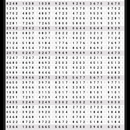
8
2
4
8
3
1
0
3
8
2
1
0
3
8
2
9
2
9
5
5
9
2
9
5
5
3
6
7
0
7
3
6
7
0
7
1
2
0
3
3
1
2
0
3
3
5
0
6
6
3
5
0
6
6
3
0
3
7
0
7
0
3
7
0
7
0
7
0
2
2
0
7
0
2
2
4
8
0
7
7
4
8
0
7
7
4
7
2
3
5
4
7
2
3
5
9
5
3
9
3
9
5
3
9
3
9
4
6
9
6
9
4
6
9
6
8
0
8
0
8
8
0
8
0
8
2
9
0
6
6
2
9
0
6
6
3
2
8
1
9
3
2
8
1
9
7
2
6
5
2
7
2
6
5
2
5
8
0
0
0
5
8
0
0
0
3
5
1
9
1
3
5
1
9
1
2
9
4
2
6
2
9
4
2
6
1
4
8
5
4
1
4
8
5
4
0
6
4
4
8
0
6
4
4
8
8
9
2
9
2
8
9
2
9
2
0
8
3
7
1
0
8
3
7
1
2
0
2
2
4
2
0
2
2
4
3
2
1
2
3
3
2
1
2
3
1
1
0
3
3
1
1
0
3
3
1
6
7
1
8
1
6
7
1
8
9
0
2
0
2
9
0
2
0
2
7
1
2
4
6
7
1
2
4
6
5
1
8
4
3
5
1
8
4
3
1
7
7
6
4
1
7
7
6
4
7
6
9
7
7
7
6
9
7
7
8
1
5
4
9
8
1
5
4
9
7
7
0
0
0
7
7
0
0
0
8
6
9
2
2
8
6
9
2
2
2
0
7
0
7
2
0
7
0
7
0
2
4
7
2
0
2
4
7
2
9
9
4
9
4
9
9
4
9
4
4
4
7
3
1
4
4
7
3
1
7
2
4
7
2
7
2
4
7
2
2
8
9
2
2
2
8
9
2
2
0
2
1
1
2
0
2
1
1
2
6
6
8
0
8
6
6
8
0
8
8
6
9
3
3
8
6
9
3
3
2
5
0
3
3
2
5
0
3
3
4
5
1
3
4
4
5
1
3
4
0
6
7
8
6
0
6
7
8
6
8
7
5
5
1
8
7
5
5
1
9
0
2
3
5
9
0
2
3
5
5
9
8
9
8
5
9
8
9
8
8
4
4
6
1
8
4
4
6
1
0
1
1
0
1
0
1
1
0
1
6
0
8
3
2
6
0
8
3
2
3
9
4
6
1
3
9
4
6
1
2
8
7
5
3
2
8
7
5
3
5
6
7
7
5
5
6
7
7
5
0
6
5
0
5
0
6
5
0
5
3
9
7
0
7
3
9
7
0
7
8
3
1
7
8
8
3
1
7
8
9
7
7
1
8
9
7
7
1
8
8
0
6
6
3
8
0
6
6
3
5
6
1
4
5
5
6
1
4
5
3
3
8
5
4
3
3
8
5
4
1
8
3
8
2
1
8
3
8
2
3
1
1
5
6
3
1
1
5
6
5
0
1
7
8
5
0
1
7
8
8
1
0
1
1
8
1
0
1
1
7
2
9
1
1
7
2
9
1
1
4
7
3
9
3
4
7
3
9
3
0
5
0
3
3
0
5
0
3
3
7
4
3
5
8
7
4
3
5
8
3
2
4
9
4
3
2
4
9
4
0
3
0
2
2
0
3
0
2
2
9
0
3
0
3
9
0
3
0
3
6
8
8
2
1
6
8
8
2
1
3
6
9
8
8
3
6
9
8
8
2
7
2
2
4
2
7
2
2
4
0
5
6
2
8
0
5
6
2
8
3
9
2
0
2
3
9
2
0
2
3
0
3
4
7
3
0
3
4
7
1
8
4
8
3
1
8
4
8
3
3
4
6
8
5
3
4
6
8
5
1
4
1
1
2
1
4
1
1
2
0
7
0
0
0
0
7
0
0
0
4
5
2
2
4
4
5
2
2
4
8
7
2
2
4
8
7
2
2
4
8
6
7
2
9
8
6
7
2
9
5
1
8
4
3
5
1
8
4
3
1
3
6
4
1
1
3
6
4
1
5
6
6
5
2
5
6
6
5
2
3
9
4
0
4
3
9
4
0
4
6
2
6
4
1