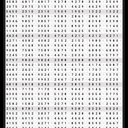
4
5
8
3
2
6
8
1
7
8
6
8
1
7
8
9
2
7
8
6
9
2
7
8
6
3
5
4
9
4
3
5
4
9
4
2
0
7
5
3
2
0
7
5
3
3
1
5
1
6
3
1
5
1
6
4
6
2
9
2
4
6
2
9
2
5
6
5
0
5
5
6
5
0
5
2
3
1
0
1
2
3
1
0
1
1
9
0
9
9
1
9
0
9
9
1
3
2
2
4
1
3
2
2
4
6
7
0
1
1
6
7
0
1
1
9
3
8
9
8
9
3
8
9
8
2
8
6
1
7
2
8
6
1
7
8
3
4
6
1
8
3
4
6
1
9
8
5
7
3
9
8
5
7
3
1
5
8
3
2
1
5
8
3
2
8
3
9
8
8
8
3
9
8
8
0
2
9
9
9
0
2
9
9
9
3
0
5
3
8
3
0
5
3
8
8
9
0
7
7
8
9
0
7
7
1
1
4
0
4
1
1
4
0
4
3
3
0
9
9
3
3
0
9
9
6
6
2
5
7
6
6
2
5
7
5
9
6
1
7
5
9
6
1
7
4
6
3
4
7
4
6
3
4
7
4
7
4
2
6
4
7
4
2
6
4
2
1
2
3
4
2
1
2
3
4
2
7
1
8
4
2
7
1
8
4
0
8
2
1
4
0
8
2
1
2
1
5
2
7
2
1
5
2
7
1
9
8
0
8
1
9
8
0
8
4
1
6
8
5
4
1
6
8
5
9
5
6
9
6
9
5
6
9
6
4
0
4
6
1
4
0
4
6
1
9
0
8
8
7
9
0
8
8
7
7
5
8
9
8
7
5
8
9
8
5
8
7
9
7
5
8
7
9
7
6
8
8
0
8
6
8
8
0
8
1
2
4
5
9
1
2
4
5
9
4
6
7
6
4
4
6
7
6
4
2
0
3
6
9
2
0
3
6
9
5
7
9
7
7
5
7
9
7
7
9
8
2
4
6
9
8
2
4
6
2
3
8
8
7
2
3
8
8
7
0
9
5
8
4
0
9
5
8
4
5
9
6
2
8
5
9
6
2
8
3
5
5
8
4
3
5
5
8
4
4
1
7
6
4
4
1
7
6
4
6
0
8
7
6
6
0
8
7
6
2
6
2
1
3
2
6
2
1
3
9
5
1
0
1
9
5
1
0
1
1
7
0
7
7
1
7
0
7
7
4
4
6
9
6
4
4
6
9
6
9
0
2
4
6
9
0
2
4
6
7
2
4
5
9
7
2
4
5
9
1
3
7
5
3
1
3
7
5
3
9
9
0
3
3
9
9
0
3
3
2
4
6
7
4
2
4
6
7
4
6
2
2
0
2
6
2
2
0
2
6
8
1
8
9
6
8
1
8
9
0
2
4
3
7
0
2
4
3
7
3
8
1
5
6
3
8
1
5
6
9
3
9
5
5
9
3
9
5
5
7
1
7
0
7
7
1
7
0
7
9
4
4
7
2
9
4
4
7
2
5
1
4
6
1
5
1
4
6
1
6
3
0
0
0
6
3
0
0
0
5
1
2
8
1
5
1
2
8
1
5
0
5
4
9
5
0
5
4
9
3
7
7
5
3
3
7
7
5
3
5
5
9
5
5
5
5
9
5
5
2
3
5
8
4
2
3
5
8
4
0
5
6
2
8
0
5
6
2
8
1
5
8
2
1
1
5
8
2
1
2
5
7
9
7
2
5
7
9
7
6
7
9
5
5
6
7
9
5
5
2
1
6
3
9
2
1
6
3
9
8
7
8
1
9
8
7
8
1
9
9
3
8
7
6
9
3
8
7
6
0
3
2
0
2
0
3
2
0
2
3
9
5
2
7
3
9
5
2
7
3
8
3
7
1
3
8
3
7
1
0
8
2
8
1
0
8
2
8
1
9
8
5
3
8
9
8
5
3
8
6
0
1
5
6
6
0
1
5
6
4
6
6
4
1
4
6
6
4
1
6
8
4
4
8
6
8
4
4
8
4
1
5
5
1
4
1
5
5
1
6
2
7
1
8
6
2
7
1
8
8
5
9
3
3
8
5
9
3
3
2
6
6
7
4