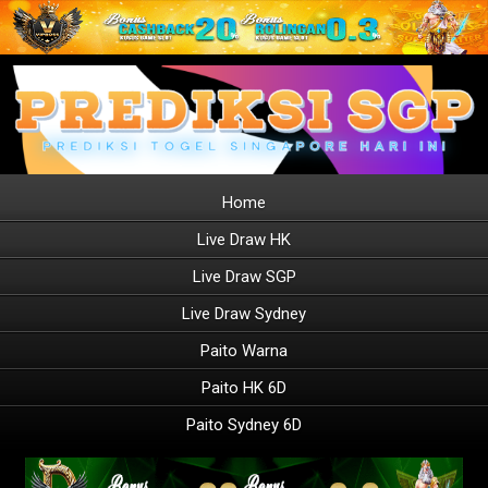
Home
Live Draw HK
Live Draw SGP
Live Draw Sydney
Paito Warna
Paito HK 6D
Paito Sydney 6D