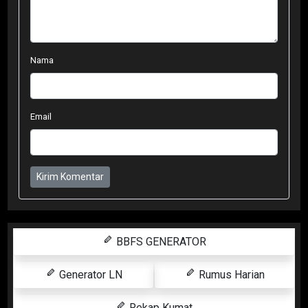
Nama
Email
Kirim Komentar
BBFS GENERATOR
Generator LN
Rumus Harian
Rekap Kumat