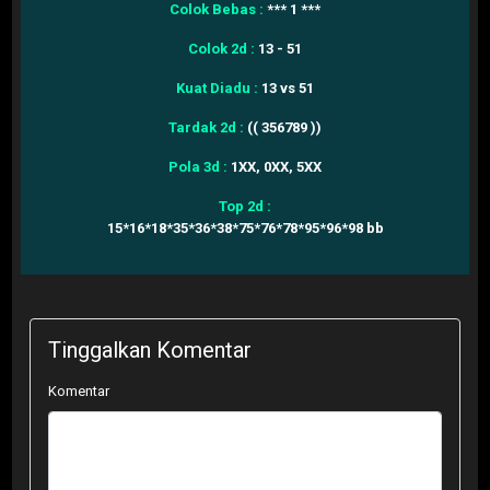
Colok Bebas :
*** 1 ***
Colok 2d :
13 - 51
Kuat Diadu :
13 vs 51
Tardak 2d :
(( 356789 ))
Pola 3d :
1XX, 0XX, 5XX
Top 2d :
15*16*18*35*36*38*75*76*78*95*96*98 bb
Tinggalkan Komentar
Komentar