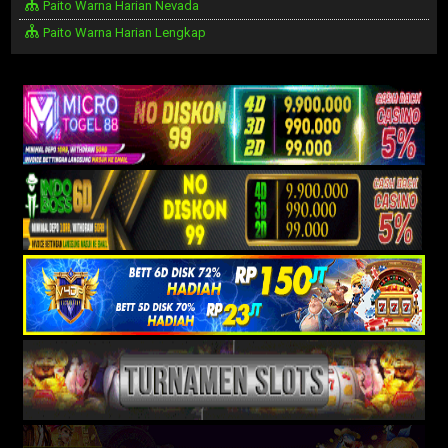
Paito Warna Harian Nevada
Paito Warna Harian Lengkap