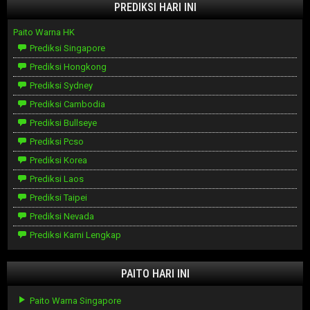
PREDIKSI HARI INI
Paito Warna HK
Prediksi Singapore
Prediksi Hongkong
Prediksi Sydney
Prediksi Cambodia
Prediksi Bullseye
Prediksi Pcso
Prediksi Korea
Prediksi Laos
Prediksi Taipei
Prediksi Nevada
Prediksi Kami Lengkap
PAITO HARI INI
Paito Warna Singapore