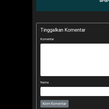
04*06
Tinggalkan Komentar
Komentar
Nama
Kirim Komentar