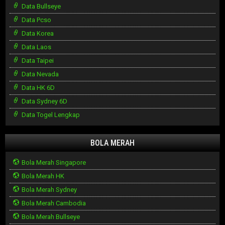
Data Bullseye
Data Pcso
Data Korea
Data Laos
Data Taipei
Data Nevada
Data HK 6D
Data Sydney 6D
Data Togel Lengkap
BOLA MERAH
Bola Merah Singapore
Bola Merah HK
Bola Merah Sydney
Bola Merah Cambodia
Bola Merah Bullseye