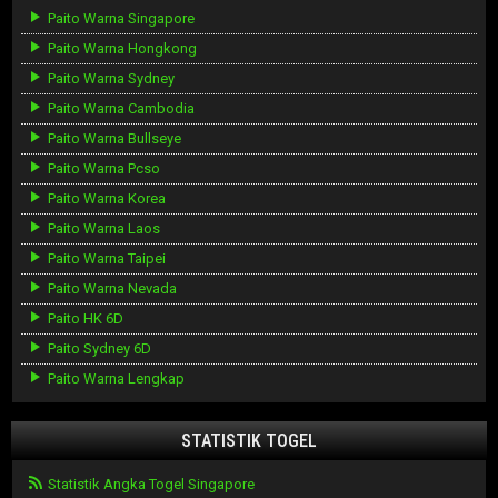
Paito Warna Singapore
Paito Warna Hongkong
Paito Warna Sydney
Paito Warna Cambodia
Paito Warna Bullseye
Paito Warna Pcso
Paito Warna Korea
Paito Warna Laos
Paito Warna Taipei
Paito Warna Nevada
Paito HK 6D
Paito Sydney 6D
Paito Warna Lengkap
STATISTIK TOGEL
Statistik Angka Togel Singapore