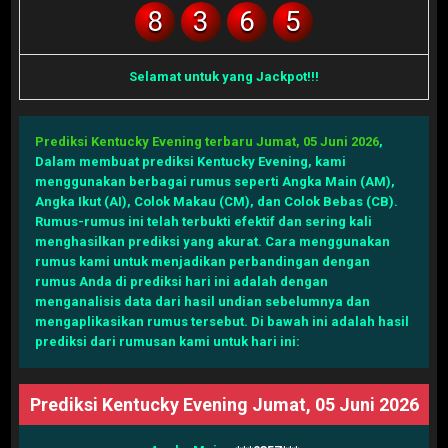
8
3
6
5
Selamat untuk yang Jackpot!!!
Prediksi Kentucky Evening terbaru Jumat, 05 Juni 2026
,
Dalam membuat prediksi Kentucky Evening, kami
menggunakan berbagai rumus seperti Angka Main (AM),
Angka Ikut (AI), Colok Makau (CM), dan Colok Bebas (CB).
Rumus-rumus ini telah terbukti efektif dan sering kali
menghasilkan prediksi yang akurat. Cara menggunakan
rumus kami untuk menjadikan perbandingan dengan
rumus Anda di prediksi hari ini adalah dengan
menganalisis data dari hasil undian sebelumnya dan
mengaplikasikan rumus tersebut. Di bawah ini adalah hasil
prediksi dari rumusan kami untuk hari ini:
Prediksi Kentucky Evening Jumat, 05 Juni 2026