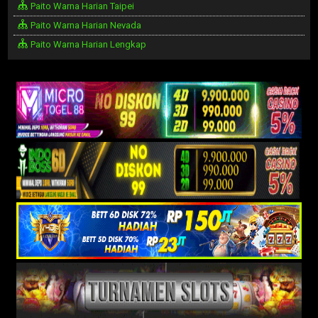
Paito Warna Harian Taipei
Paito Warna Harian Nevada
Paito Warna Harian Lengkap