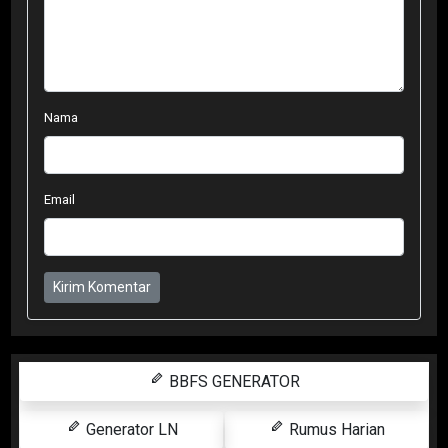
Nama
Email
Kirim Komentar
BBFS GENERATOR
Generator LN
Rumus Harian