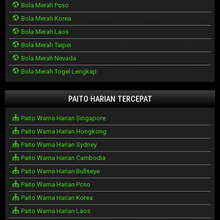
Bola Merah Pcso
Bola Merah Korea
Bola Merah Laos
Bola Merah Taipei
Bola Merah Nevada
Bola Merah Togel Lengkap
PAITO HARIAN TERCEPAT
Paito Warna Harian Singapore
Paito Warna Harian Hongkong
Paito Warna Harian Sydney
Paito Warna Harian Cambodia
Paito Warna Harian Bullseye
Paito Warna Harian Pcso
Paito Warna Harian Korea
Paito Warna Harian Laos