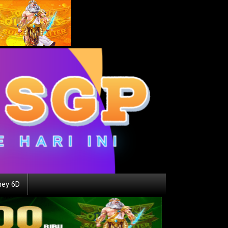
ney 6D