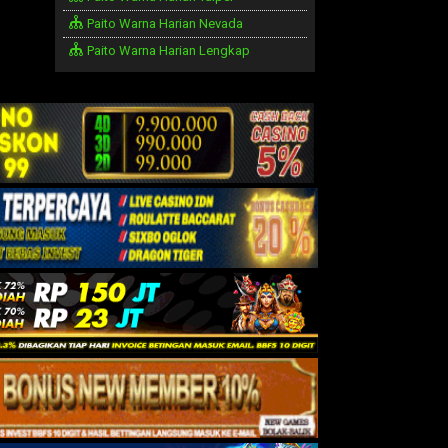
Paito Warna Harian Nevada
Paito Warna Harian Lengkap