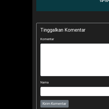
14*16
Tinggalkan Komentar
Komentar
Nama
Kirim Komentar