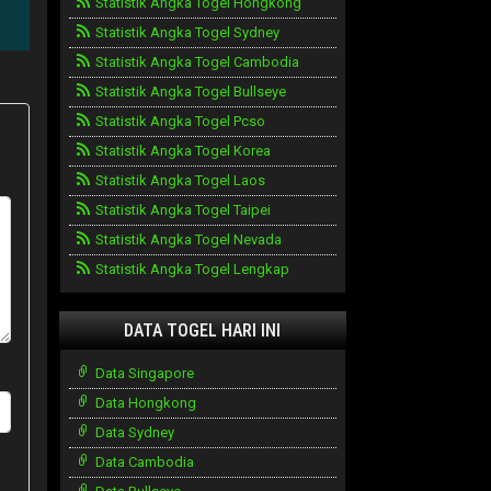
Statistik Angka Togel Hongkong
Statistik Angka Togel Sydney
Statistik Angka Togel Cambodia
Statistik Angka Togel Bullseye
Statistik Angka Togel Pcso
Statistik Angka Togel Korea
Statistik Angka Togel Laos
Statistik Angka Togel Taipei
Statistik Angka Togel Nevada
Statistik Angka Togel Lengkap
DATA TOGEL HARI INI
Data Singapore
Data Hongkong
Data Sydney
Data Cambodia