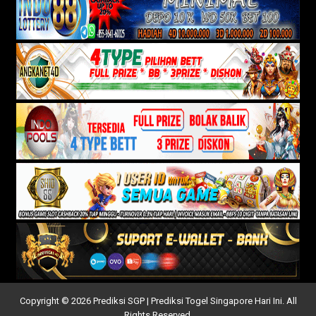
Copyright © 2026 Prediksi SGP | Prediksi Togel Singapore Hari Ini. All
Rights Reserved.