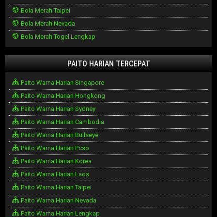
Bola Merah Taipei
Bola Merah Nevada
Bola Merah Togel Lengkap
PAITO HARIAN TERCEPAT
Paito Warna Harian Singapore
Paito Warna Harian Hongkong
Paito Warna Harian Sydney
Paito Warna Harian Cambodia
Paito Warna Harian Bullseye
Paito Warna Harian Pcso
Paito Warna Harian Korea
Paito Warna Harian Laos
Paito Warna Harian Taipei
Paito Warna Harian Nevada
Paito Warna Harian Lengkap