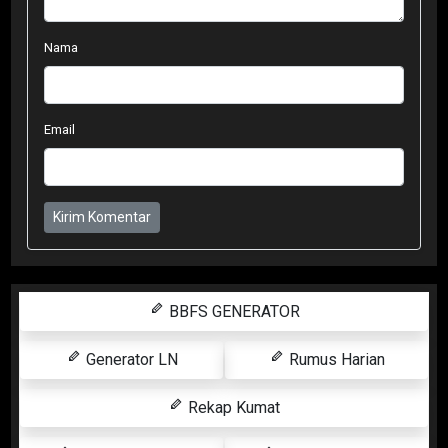
Nama
Email
Kirim Komentar
BBFS GENERATOR
Generator LN
Rumus Harian
Rekap Kumat