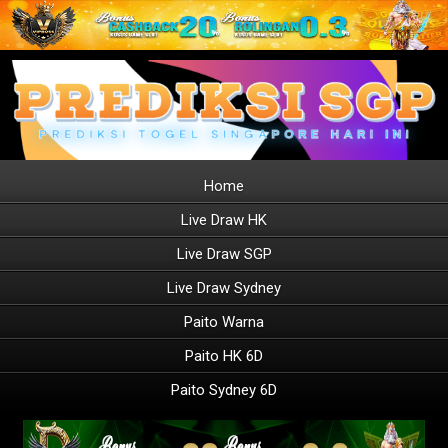
Home
Live Draw HK
Live Draw SGP
Live Draw Sydney
Paito Warna
Paito HK 6D
Paito Sydney 6D