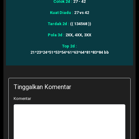
Colok 2d :
27 - 42
Kuat Diadu :
27 vs 42
Tardak 2d :
(( 134568 ))
Pola 3d :
2XX, 4XX, 3XX
Top 2d :
21*23*24*51*53*54*61*63*64*81*83*84 bb
Tinggalkan Komentar
Komentar