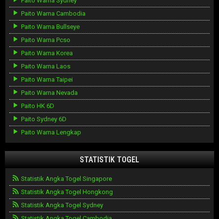
Paito Warna Sydney
Paito Warna Cambodia
Paito Warna Bullseye
Paito Warna Pcso
Paito Warna Korea
Paito Warna Laos
Paito Warna Taipei
Paito Warna Nevada
Paito HK 6D
Paito Sydney 6D
Paito Warna Lengkap
STATISTIK TOGEL
Statistik Angka Togel Singapore
Statistik Angka Togel Hongkong
Statistik Angka Togel Sydney
Statistik Angka Togel Cambodia