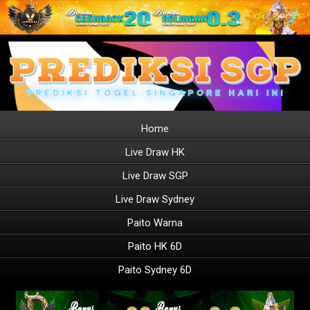
Home
Live Draw HK
Live Draw SGP
Live Draw Sydney
Paito Warna
Paito HK 6D
Paito Sydney 6D