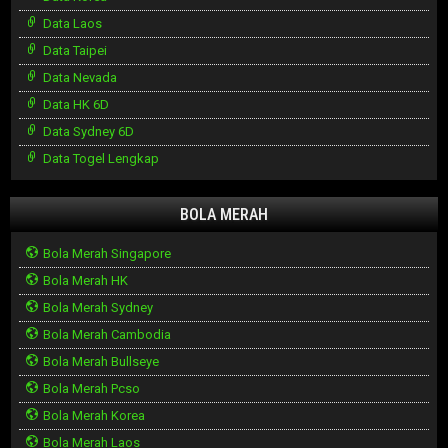
Data Laos
Data Taipei
Data Nevada
Data HK 6D
Data Sydney 6D
Data Togel Lengkap
BOLA MERAH
Bola Merah Singapore
Bola Merah HK
Bola Merah Sydney
Bola Merah Cambodia
Bola Merah Bullseye
Bola Merah Pcso
Bola Merah Korea
Bola Merah Laos