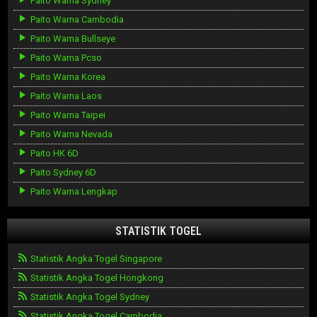
Paito Warna Sydney
Paito Warna Cambodia
Paito Warna Bullseye
Paito Warna Pcso
Paito Warna Korea
Paito Warna Laos
Paito Warna Taipei
Paito Warna Nevada
Paito HK 6D
Paito Sydney 6D
Paito Warna Lengkap
STATISTIK TOGEL
Statistik Angka Togel Singapore
Statistik Angka Togel Hongkong
Statistik Angka Togel Sydney
Statistik Angka Togel Cambodia