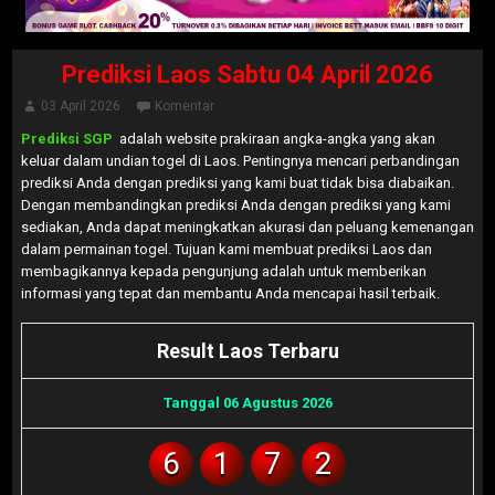
Prediksi Laos Sabtu 04 April 2026
03 April 2026
Komentar
Prediksi SGP
adalah website prakiraan angka-angka yang akan
keluar dalam undian togel di Laos. Pentingnya mencari perbandingan
prediksi Anda dengan prediksi yang kami buat tidak bisa diabaikan.
Dengan membandingkan prediksi Anda dengan prediksi yang kami
sediakan, Anda dapat meningkatkan akurasi dan peluang kemenangan
dalam permainan togel. Tujuan kami membuat prediksi Laos dan
membagikannya kepada pengunjung adalah untuk memberikan
informasi yang tepat dan membantu Anda mencapai hasil terbaik.
Result Laos Terbaru
Tanggal 06 Agustus 2026
6
1
7
2