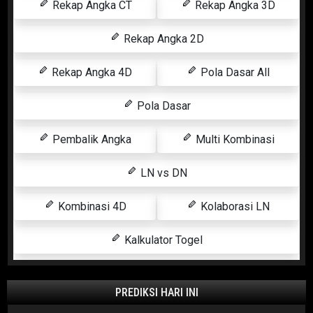
Rekap Angka CT
Rekap Angka 3D
Rekap Angka 2D
Rekap Angka 4D
Pola Dasar All
Pola Dasar
Pembalik Angka
Multi Kombinasi
LN vs DN
Kombinasi 4D
Kolaborasi LN
Kalkulator Togel
PREDIKSI HARI INI