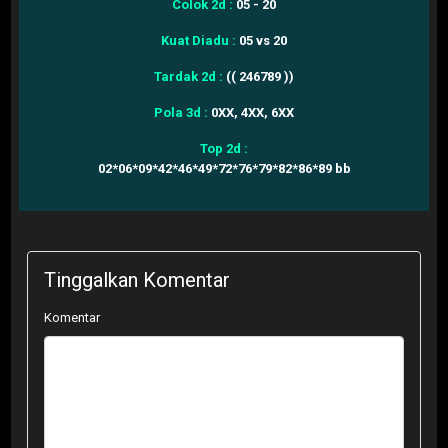
Colok 2d :
05 - 20
Kuat Diadu :
05 vs 20
Tardak 2d :
(( 246789 ))
Pola 3d :
0XX, 4XX, 6XX
Top 2d :
02*06*09*42*46*49*72*76*79*82*86*89 bb
Tinggalkan Komentar
Komentar