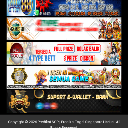
Copyright © 2026 Prediksi SGP | Prediksi Togel Singapore Hari Ini. All
Rights Reserved.