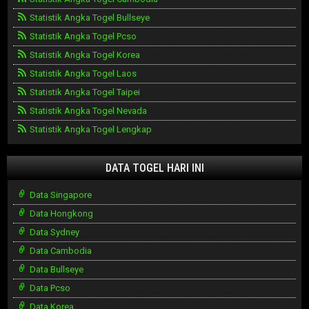
Statistik Angka Togel Bullseye
Statistik Angka Togel Pcso
Statistik Angka Togel Korea
Statistik Angka Togel Laos
Statistik Angka Togel Taipei
Statistik Angka Togel Nevada
Statistik Angka Togel Lengkap
DATA TOGEL HARI INI
Data Singapore
Data Hongkong
Data Sydney
Data Cambodia
Data Bullseye
Data Pcso
Data Korea