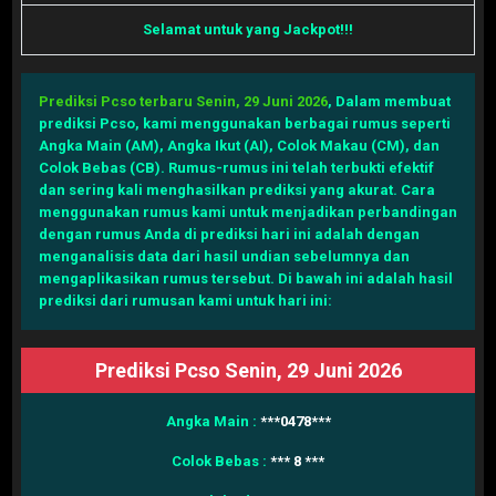
Selamat untuk yang Jackpot!!!
Prediksi Pcso terbaru Senin, 29 Juni 2026
,
Dalam membuat
prediksi Pcso, kami menggunakan berbagai rumus seperti
Angka Main (AM), Angka Ikut (AI), Colok Makau (CM), dan
Colok Bebas (CB). Rumus-rumus ini telah terbukti efektif
dan sering kali menghasilkan prediksi yang akurat. Cara
menggunakan rumus kami untuk menjadikan perbandingan
dengan rumus Anda di prediksi hari ini adalah dengan
menganalisis data dari hasil undian sebelumnya dan
mengaplikasikan rumus tersebut. Di bawah ini adalah hasil
prediksi dari rumusan kami untuk hari ini:
Prediksi Pcso Senin, 29 Juni 2026
Angka Main :
***0478***
Colok Bebas :
*** 8 ***