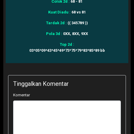
Colok 2d :
68 - 81
Kuat Diadu :
68 vs 81
Tardak 2d :
(( 345789 ))
Pola 3d :
0XX, 8XX, 9XX
Top 2d :
03*05*09*43*45*49*73*75*79*83*85*89 bb
Tinggalkan Komentar
Komentar