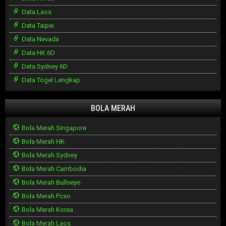
Data Laos
Data Taipei
Data Nevada
Data HK 6D
Data Sydney 6D
Data Togel Lengkap
BOLA MERAH
Bola Merah Singapore
Bola Merah HK
Bola Merah Sydney
Bola Merah Cambodia
Bola Merah Bullseye
Bola Merah Pcso
Bola Merah Korea
Bola Merah Laos