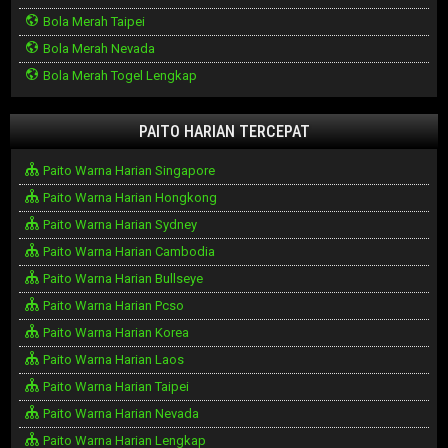
Bola Merah Taipei
Bola Merah Nevada
Bola Merah Togel Lengkap
PAITO HARIAN TERCEPAT
Paito Warna Harian Singapore
Paito Warna Harian Hongkong
Paito Warna Harian Sydney
Paito Warna Harian Cambodia
Paito Warna Harian Bullseye
Paito Warna Harian Pcso
Paito Warna Harian Korea
Paito Warna Harian Laos
Paito Warna Harian Taipei
Paito Warna Harian Nevada
Paito Warna Harian Lengkap