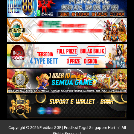
Copyright © 2026 Prediksi SGP | Prediksi Togel Singapore Hari Ini. All
Rights Reserved.