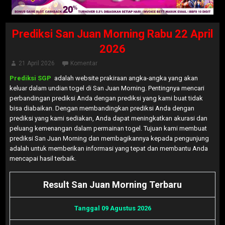
Prediksi San Juan Morning Rabu 22 April
2026
21 April 2026
Komentar
Prediksi SGP
adalah website prakiraan angka-angka yang akan
keluar dalam undian togel di San Juan Morning. Pentingnya mencari
perbandingan prediksi Anda dengan prediksi yang kami buat tidak
bisa diabaikan. Dengan membandingkan prediksi Anda dengan
prediksi yang kami sediakan, Anda dapat meningkatkan akurasi dan
peluang kemenangan dalam permainan togel. Tujuan kami membuat
prediksi San Juan Morning dan membagikannya kepada pengunjung
adalah untuk memberikan informasi yang tepat dan membantu Anda
mencapai hasil terbaik.
Result San Juan Morning Terbaru
Tanggal 09 Agustus 2026