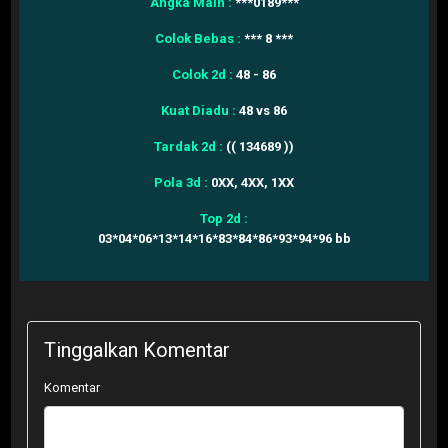
Angka Main :
***0189***
Colok Bebas :
*** 8 ***
Colok 2d :
48 - 86
Kuat Diadu :
48 vs 86
Tardak 2d :
(( 134689 ))
Pola 3d :
0XX, 4XX, 1XX
Top 2d :
03*04*06*13*14*16*83*84*86*93*94*96 bb
Tinggalkan Komentar
Komentar