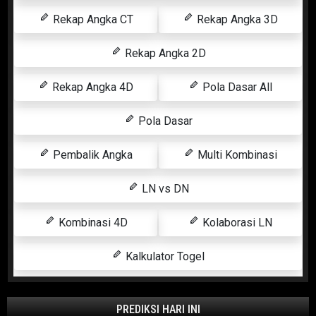
Rekap Angka CT
Rekap Angka 3D
Rekap Angka 2D
Rekap Angka 4D
Pola Dasar All
Pola Dasar
Pembalik Angka
Multi Kombinasi
LN vs DN
Kombinasi 4D
Kolaborasi LN
Kalkulator Togel
PREDIKSI HARI INI