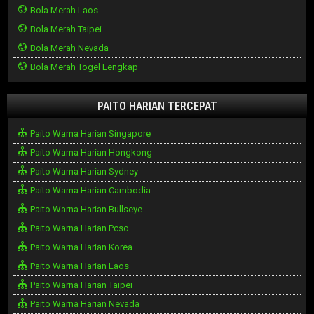
Bola Merah Laos
Bola Merah Taipei
Bola Merah Nevada
Bola Merah Togel Lengkap
PAITO HARIAN TERCEPAT
Paito Warna Harian Singapore
Paito Warna Harian Hongkong
Paito Warna Harian Sydney
Paito Warna Harian Cambodia
Paito Warna Harian Bullseye
Paito Warna Harian Pcso
Paito Warna Harian Korea
Paito Warna Harian Laos
Paito Warna Harian Taipei
Paito Warna Harian Nevada