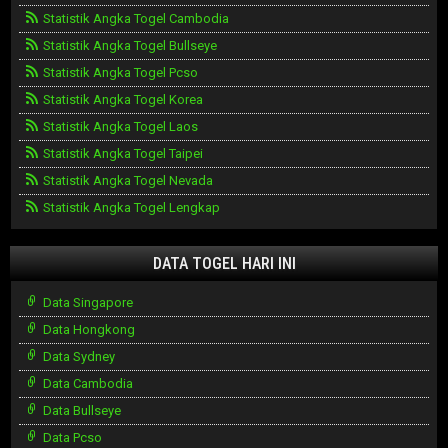
Statistik Angka Togel Cambodia
Statistik Angka Togel Bullseye
Statistik Angka Togel Pcso
Statistik Angka Togel Korea
Statistik Angka Togel Laos
Statistik Angka Togel Taipei
Statistik Angka Togel Nevada
Statistik Angka Togel Lengkap
DATA TOGEL HARI INI
Data Singapore
Data Hongkong
Data Sydney
Data Cambodia
Data Bullseye
Data Pcso