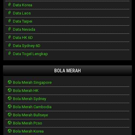
Data Korea
Data Laos
Data Taipei
Data Nevada
Data HK 6D
Data Sydney 6D
Data Togel Lengkap
BOLA MERAH
Bola Merah Singapore
Bola Merah HK
Bola Merah Sydney
Bola Merah Cambodia
Bola Merah Bullseye
Bola Merah Pcso
Bola Merah Korea