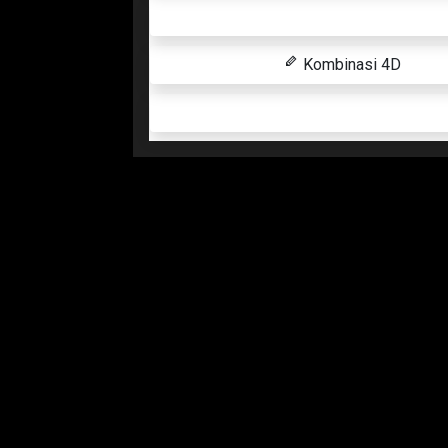
Kombinasi 4D