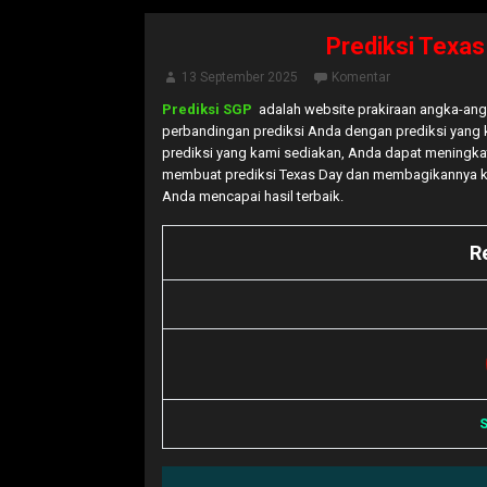
Prediksi Texa
13 September 2025
Komentar
Prediksi SGP
adalah website prakiraan angka-angk
perbandingan prediksi Anda dengan prediksi yang
prediksi yang kami sediakan, Anda dapat meningka
membuat prediksi Texas Day dan membagikannya k
Anda mencapai hasil terbaik.
R
S