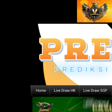
Home
Live Draw HK
Live Draw SGP