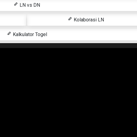
LN vs DN
Kolaborasi LN
Kalkulator Togel