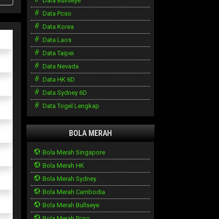
Data Bullseye
Data Pcso
Data Korea
Data Laos
Data Taipei
Data Nevada
Data HK 6D
Data Sydney 6D
Data Togel Lengkap
BOLA MERAH
Bola Merah Singapore
Bola Merah HK
Bola Merah Sydney
Bola Merah Cambodia
Bola Merah Bullseye
Bola Merah Pcso