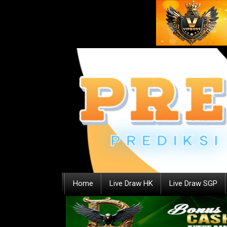
Home
Live Draw HK
Live Draw SGP