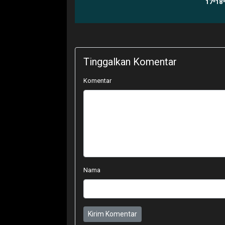
17*18
Tinggalkan Komentar
Komentar
Nama
Kirim Komentar