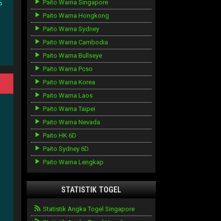
Paito Warna Singapore
o
Paito Warna Hongkong
Paito Warna Sydney
Paito Warna Cambodia
Paito Warna Bullseye
Paito Warna Pcso
Paito Warna Korea
Paito Warna Laos
Paito Warna Taipei
Paito Warna Nevada
Paito HK 6D
Paito Sydney 6D
Paito Warna Lengkap
STATISTIK TOGEL
Statistik Angka Togel Singapore