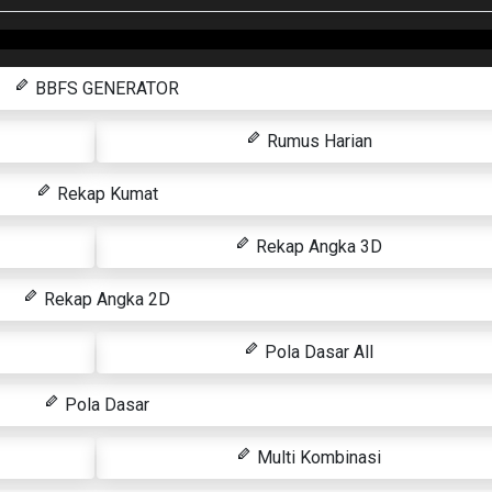
BBFS GENERATOR
Rumus Harian
Rekap Kumat
Rekap Angka 3D
Rekap Angka 2D
Pola Dasar All
Pola Dasar
Multi Kombinasi