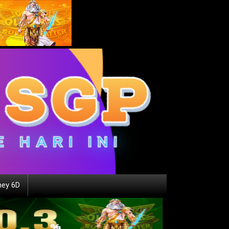
ney 6D