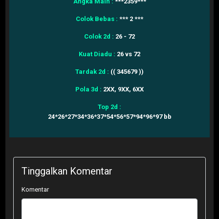
Angka Main :
***2359***
Colok Bebas :
*** 2 ***
Colok 2d :
26 - 72
Kuat Diadu :
26 vs 72
Tardak 2d :
(( 345679 ))
Pola 3d :
2XX, 9XX, 6XX
Top 2d :
24*26*27*34*36*37*54*56*57*94*96*97 bb
Tinggalkan Komentar
Komentar