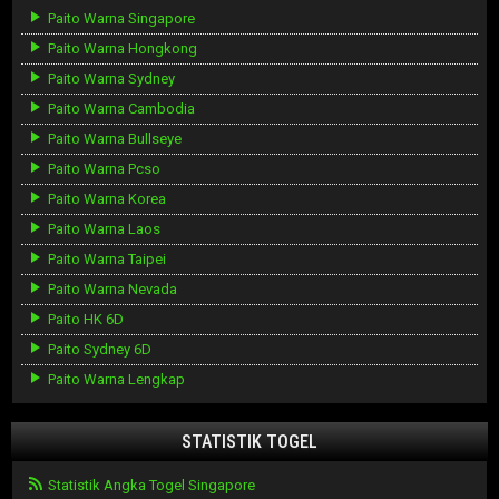
Paito Warna Singapore
Paito Warna Hongkong
Paito Warna Sydney
Paito Warna Cambodia
Paito Warna Bullseye
Paito Warna Pcso
Paito Warna Korea
Paito Warna Laos
Paito Warna Taipei
Paito Warna Nevada
Paito HK 6D
Paito Sydney 6D
Paito Warna Lengkap
STATISTIK TOGEL
Statistik Angka Togel Singapore