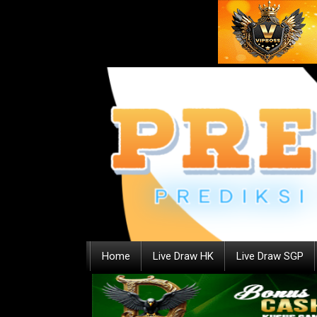
Home
Live Draw HK
Live Draw SGP