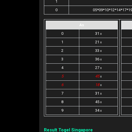
1
0
05*09*10*12*14*17*19
As
0
31
x
1
21
x
2
33
x
3
36
x
4
27
x
5
45
x
6
18
x
7
31
x
8
45
x
9
34
x
Result Togel Singapore