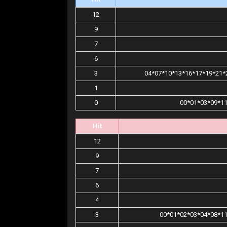
12
9
7
6
3
04*07*10*13*16*17*19*21*
1
0
00*01*03*09*11
Hit
12
9
7
6
4
3
00*01*02*03*04*08*11