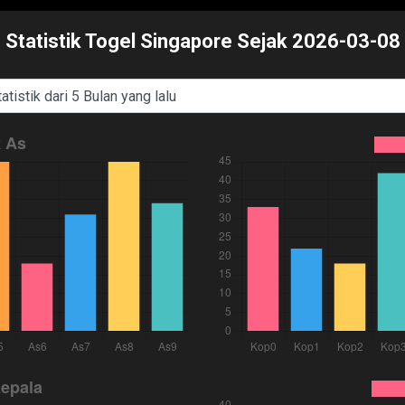
Statistik Togel Singapore Sejak 2026-03-08