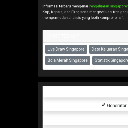
Informasi terbaru mengenai
Pengeluaran singapore
Kop, Kepala, dan Ekor, serta mengevaluasi tren gan
mempermudah analisis yang lebih komprehensif.
POST TERKAIT
Live Draw Singapore
Data Keluaran Sing
Bola Merah Singapore
Statistik Singapor
Generator