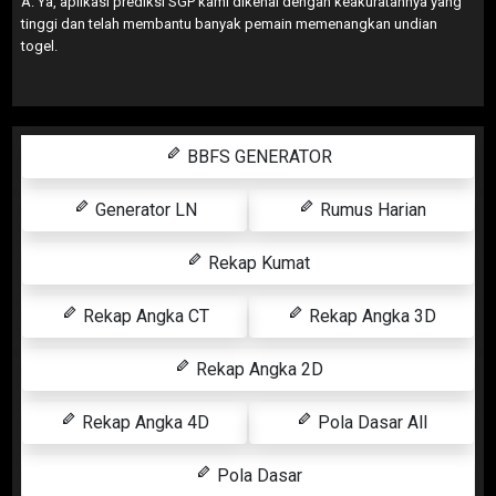
A: Ya, aplikasi prediksi SGP kami dikenal dengan keakuratannya yang
tinggi dan telah membantu banyak pemain memenangkan undian
togel.
BBFS GENERATOR
Generator LN
Rumus Harian
Rekap Kumat
Rekap Angka CT
Rekap Angka 3D
Rekap Angka 2D
Rekap Angka 4D
Pola Dasar All
Pola Dasar