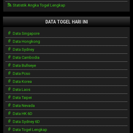
Statistik Angka Togel Lengkap
DATA TOGEL HARI INI
Data Singapore
Data Hongkong
Data Sydney
Data Cambodia
Data Bullseye
Data Pcso
Data Korea
Data Laos
Data Taipei
Data Nevada
Data HK 6D
Data Sydney 6D
Data Togel Lengkap