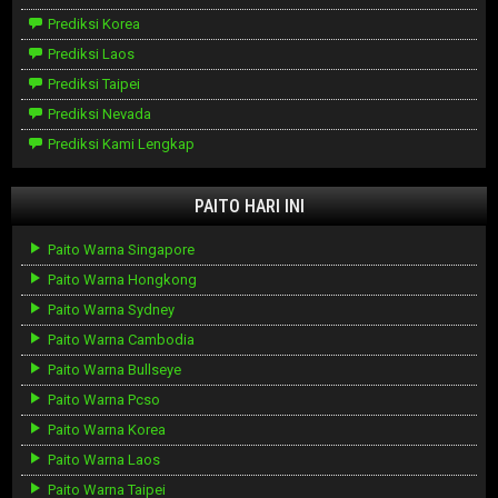
Prediksi Korea
Prediksi Laos
Prediksi Taipei
Prediksi Nevada
Prediksi Kami Lengkap
PAITO HARI INI
Paito Warna Singapore
Paito Warna Hongkong
Paito Warna Sydney
Paito Warna Cambodia
Paito Warna Bullseye
Paito Warna Pcso
Paito Warna Korea
Paito Warna Laos
Paito Warna Taipei