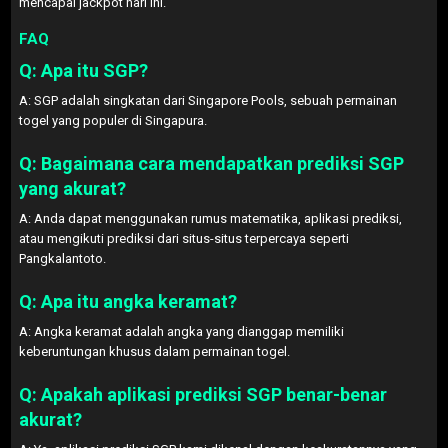
mencapai jackpot hari ini.
FAQ
Q: Apa itu SGP?
A: SGP adalah singkatan dari Singapore Pools, sebuah permainan
togel yang populer di Singapura.
Q: Bagaimana cara mendapatkan prediksi SGP
yang akurat?
A: Anda dapat menggunakan rumus matematika, aplikasi prediksi,
atau mengikuti prediksi dari situs-situs terpercaya seperti
Pangkalantoto.
Q: Apa itu angka keramat?
A: Angka keramat adalah angka yang dianggap memiliki
keberuntungan khusus dalam permainan togel.
Q: Apakah aplikasi prediksi SGP benar-benar
akurat?