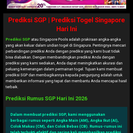
Prediksi SGP | Prediksi Togel Singapore
Hari Ini
Prediksi SGP
atau Singapore Pools adalah prakiraan angka-angka
yang akan keluar dalam undian togel di Singapura. Pentingnya mencari
perbandingan prediksi Anda dengan prediksi yang kami buat tidak
bisa diabaikan. Dengan membandingkan prediksi Anda dengan
prediksi yang kami sediakan, Anda dapat meningkatkan akurasi dan
peluang kemenangan dalam permainan togel. Tujuan kami membuat
prediksi SGP dan membagikannya kepada pengunjung adalah untuk
memberikan informasi yang tepat dan membantu Anda mencapai hasil
terbaik.
Prediksi Rumus SGP Hari Ini 2026
Dalam membuat prediksi SGP, kami menggunakan
berbagai rumus seperti Angka Main (AM), Angka Ikut (AI),
Colok Makau (CM), dan Colok Bebas (CB). Rumus-rumus ini
telah terbukti efektif dan sering kali menghasilkan prediksi