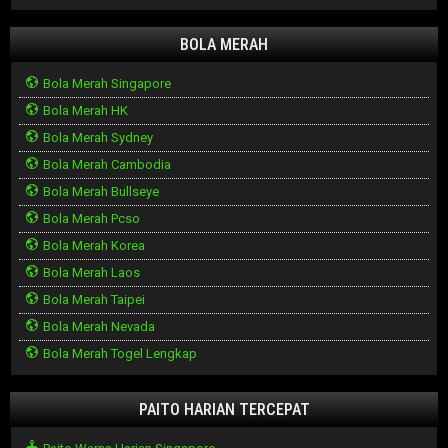
BOLA MERAH
Bola Merah Singapore
Bola Merah HK
Bola Merah Sydney
Bola Merah Cambodia
Bola Merah Bullseye
Bola Merah Pcso
Bola Merah Korea
Bola Merah Laos
Bola Merah Taipei
Bola Merah Nevada
Bola Merah Togel Lengkap
PAITO HARIAN TERCEPAT