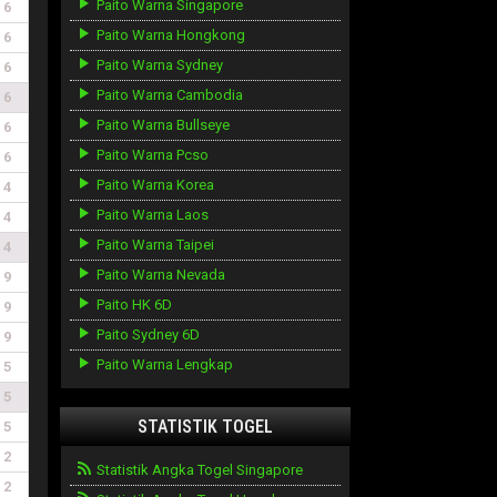
Paito Warna Singapore
6
Paito Warna Hongkong
6
Paito Warna Sydney
6
Paito Warna Cambodia
6
Paito Warna Bullseye
6
Paito Warna Pcso
6
Paito Warna Korea
4
Paito Warna Laos
4
Paito Warna Taipei
4
Paito Warna Nevada
9
Paito HK 6D
9
Paito Sydney 6D
9
Paito Warna Lengkap
5
5
STATISTIK TOGEL
5
2
Statistik Angka Togel Singapore
2