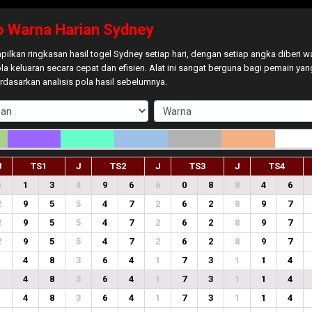
o Warna Harian Sydney
lkan ringkasan hasil togel Sydney setiap hari, dengan setiap angka diberi w
a keluaran secara cepat dan efisien. Alat ini sangat berguna bagi pemain yan
rdasarkan analisis pola hasil sebelumnya.
J
TS1
J
TS2
J
TS3
J
TS4
5
1
3
4
9
6
6
0
8
8
4
6
2
9
5
5
4
7
2
6
2
8
9
7
2
9
5
5
4
7
2
6
2
8
9
7
2
9
5
5
4
7
2
6
2
8
9
7
1
4
8
3
6
4
1
7
3
1
1
4
1
4
8
3
6
4
1
7
3
1
1
4
1
4
8
3
6
4
1
7
3
1
1
4