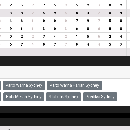
8
2
5
7
7
5
3
5
2
7
0
2
1
3
8
2
5
9
5
8
3
2
0
9
3
4
6
1
0
0
0
7
9
7
5
0
9
9
1
1
3
0
3
6
0
6
8
0
7
0
2
2
7
4
2
1
5
6
2
4
4
6
7
4
0
7
7
9
4
4
5
7
Paito Warna Sydney
Paito Warna Harian Sydney
Bola Merah Sydney
Statistik Sydney
Prediksi Sydney