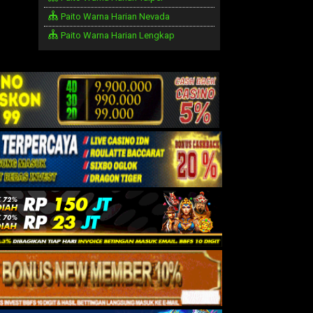
Paito Warna Harian Nevada
Paito Warna Harian Lengkap