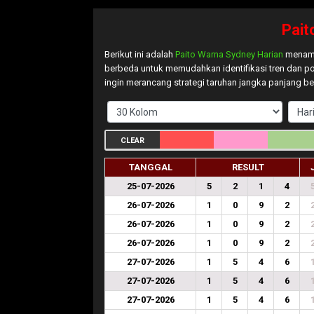
Pait
Berikut ini adalah
Paito Warna Sydney Harian
menampi
berbeda untuk memudahkan identifikasi tren dan pol
ingin merancang strategi taruhan jangka panjang be
CLEAR
TANGGAL
RESULT
25-07-2026
5
2
1
4
26-07-2026
1
0
9
2
26-07-2026
1
0
9
2
26-07-2026
1
0
9
2
27-07-2026
1
5
4
6
27-07-2026
1
5
4
6
27-07-2026
1
5
4
6