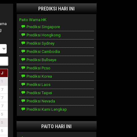
PREDIKSI HARI INI
Paito Warna HK
arna
Prediksi Singapore
g
Prediksi Hongkong
Prediksi Sydney
Prediksi Cambodia
Prediksi Bullseye
Prediksi Pcso
J
Prediksi Korea
1
Prediksi Laos
7
Prediksi Taipei
7
Prediksi Nevada
7
Prediksi Kami Lengkap
5
5
PAITO HARI INI
5