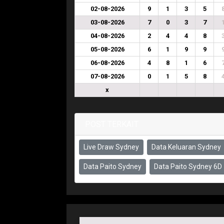
02-08-2026
9
1
3
5
03-08-2026
7
0
3
7
04-08-2026
2
4
4
8
05-08-2026
6
1
9
9
06-08-2026
4
8
1
6
07-08-2026
0
1
5
8
x
POST TERKAIT
Live Draw Sydney
Data Keluaran Sydney
Data Paito Sydney
Data Paito Sydney 6D