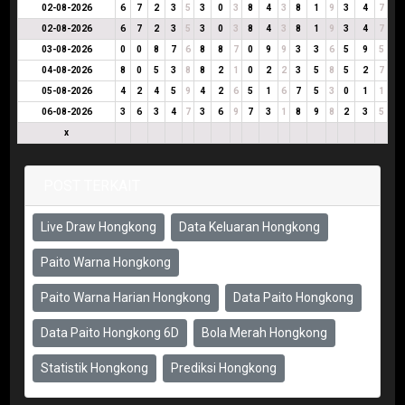
02-08-2026
6
7
2
3
5
3
0
3
8
4
3
8
1
9
3
4
7
02-08-2026
6
7
2
3
5
3
0
3
8
4
3
8
1
9
3
4
7
03-08-2026
0
0
8
7
6
8
8
7
0
9
9
3
3
6
5
9
5
04-08-2026
8
0
5
3
8
8
2
1
0
2
2
3
5
8
5
2
7
05-08-2026
4
2
4
5
9
4
2
6
5
1
6
7
5
3
0
1
1
06-08-2026
3
6
3
4
7
3
6
9
7
3
1
8
9
8
2
3
5
x
POST TERKAIT
Live Draw Hongkong
Data Keluaran Hongkong
Paito Warna Hongkong
Paito Warna Harian Hongkong
Data Paito Hongkong
Data Paito Hongkong 6D
Bola Merah Hongkong
Statistik Hongkong
Prediksi Hongkong