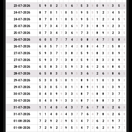
23-07-2026
5
9
0
2
2
1
6
7
5
3
8
0
9
9
3
5
8
24-07-2026
8
7
0
1
1
0
5
5
9
5
5
1
2
3
4
5
9
24-07-2026
8
7
0
1
1
0
5
5
9
5
5
1
2
3
4
5
9
25-07-2026
0
7
3
4
7
3
6
9
7
3
1
8
9
8
2
3
5
25-07-2026
0
7
3
4
7
3
6
9
7
3
1
8
9
8
2
3
5
26-07-2026
6
0
5
7
3
7
4
2
0
8
8
4
7
2
5
8
4
26-07-2026
6
0
5
7
3
7
4
2
0
8
8
4
7
2
5
8
4
27-07-2026
5
9
3
7
1
3
8
2
5
9
5
8
3
2
0
9
9
27-07-2026
5
9
3
7
1
3
8
2
5
9
5
8
3
2
0
9
9
28-07-2026
6
5
8
3
2
5
9
5
3
6
9
2
6
8
8
6
5
28-07-2026
6
5
8
3
2
5
9
5
3
6
9
2
6
8
8
6
5
29-07-2026
5
3
0
5
5
0
1
1
8
9
8
1
0
1
3
9
3
29-07-2026
5
3
0
5
5
0
1
1
8
9
8
1
0
1
3
9
3
30-07-2026
0
4
0
9
9
3
3
6
8
7
6
8
8
7
3
7
1
30-07-2026
0
4
0
9
9
3
3
6
8
7
6
8
8
7
3
7
1
31-07-2026
1
1
4
0
4
4
3
7
7
6
4
7
8
6
2
6
8
31-07-2026
1
1
4
0
4
4
3
7
7
6
4
7
8
6
2
6
8
01-08-2026
7
2
9
2
2
9
5
5
4
7
2
6
2
8
9
7
7
01-08-2026
7
2
9
2
2
9
5
5
4
7
2
6
2
8
9
7
7