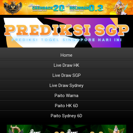
Home
Live Draw HK
Live Draw SGP
Live Draw Sydney
Paito Warna
Paito HK 6D
Paito Sydney 6D