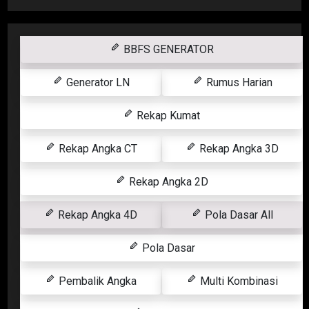
BBFS GENERATOR
Generator LN
Rumus Harian
Rekap Kumat
Rekap Angka CT
Rekap Angka 3D
Rekap Angka 2D
Rekap Angka 4D
Pola Dasar All
Pola Dasar
Pembalik Angka
Multi Kombinasi