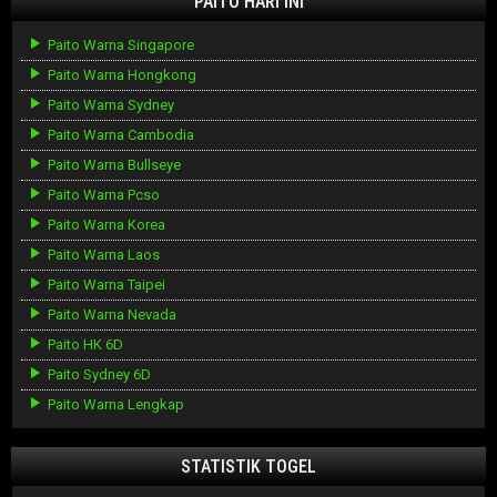
PAITO HARI INI
Paito Warna Singapore
Paito Warna Hongkong
Paito Warna Sydney
Paito Warna Cambodia
Paito Warna Bullseye
Paito Warna Pcso
Paito Warna Korea
Paito Warna Laos
Paito Warna Taipei
Paito Warna Nevada
Paito HK 6D
Paito Sydney 6D
Paito Warna Lengkap
STATISTIK TOGEL