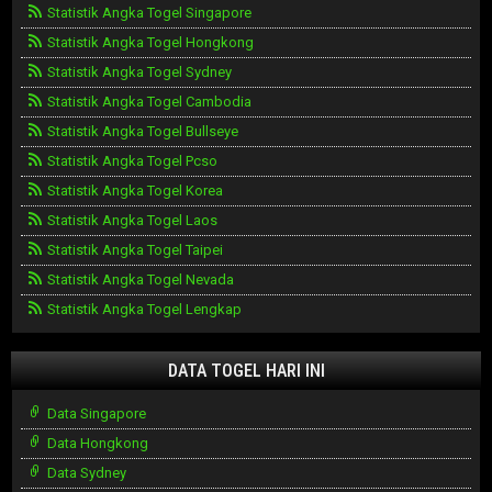
Statistik Angka Togel Singapore
Statistik Angka Togel Hongkong
Statistik Angka Togel Sydney
Statistik Angka Togel Cambodia
Statistik Angka Togel Bullseye
Statistik Angka Togel Pcso
Statistik Angka Togel Korea
Statistik Angka Togel Laos
Statistik Angka Togel Taipei
Statistik Angka Togel Nevada
Statistik Angka Togel Lengkap
DATA TOGEL HARI INI
Data Singapore
Data Hongkong
Data Sydney