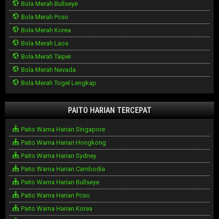
Bola Merah Bullseye
Bola Merah Pcso
Bola Merah Korea
Bola Merah Laos
Bola Merah Taipei
Bola Merah Nevada
Bola Merah Togel Lengkap
PAITO HARIAN TERCEPAT
Paito Warna Harian Singapore
Paito Warna Harian Hongkong
Paito Warna Harian Sydney
Paito Warna Harian Cambodia
Paito Warna Harian Bullseye
Paito Warna Harian Pcso
Paito Warna Harian Korea