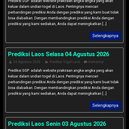
Prediksi SGP adalah website prakiraan angka-angka yang akan
keluar dalam undian togel di Laos. Pentingnya mencari
perbandingan prediksi Anda dengan prediksi yang kami buat tidak
bisa diabaikan. Dengan membandingkan prediksi Anda dengan
prediksi yang kami sediakan, Anda dapat meningkatkan [...]
Selengkapnya
Prediksi Laos Selasa 04 Agustus 2026
03 Agustus 2026
Prediksi Togel Laos
Komentar
Prediksi SGP adalah website prakiraan angka-angka yang akan
keluar dalam undian togel di Laos. Pentingnya mencari
perbandingan prediksi Anda dengan prediksi yang kami buat tidak
bisa diabaikan. Dengan membandingkan prediksi Anda dengan
prediksi yang kami sediakan, Anda dapat meningkatkan [...]
Selengkapnya
Prediksi Laos Senin 03 Agustus 2026