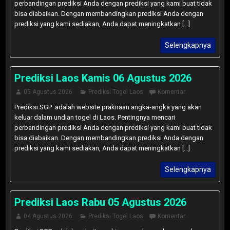
perbandingan prediksi Anda dengan prediksi yang kami buat tidak
bisa diabaikan. Dengan membandingkan prediksi Anda dengan
prediksi yang kami sediakan, Anda dapat meningkatkan [...]
Selengkapnya
Prediksi Laos Kamis 06 Agustus 2026
05 Agustus 2026
Prediksi Togel Laos
Komentar
Prediksi SGP adalah website prakiraan angka-angka yang akan
keluar dalam undian togel di Laos. Pentingnya mencari
perbandingan prediksi Anda dengan prediksi yang kami buat tidak
bisa diabaikan. Dengan membandingkan prediksi Anda dengan
prediksi yang kami sediakan, Anda dapat meningkatkan [...]
Selengkapnya
Prediksi Laos Rabu 05 Agustus 2026
04 Agustus 2026
Prediksi Togel Laos
Komentar