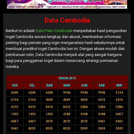
Data Cambodia
Berikut ini adalah
Data Paito Cambodia
menyediakan hasil pengundian
togel Cambodia secara lengkap dan akurat, memberikan informasi
penting bagi pemain yang ingin menganalisis hasil sebelumnya untuk
membuat prediksi togel Cambodia hari ini. Dengan akses mudah dan
pembaruan rutin, Data Cambodia menjadi alat yang sangat berguna
bagi para penggemar togel dalam merancang strategi permainan
mereka.
TAHUN 2015
SEN
SEL
RAB
KAM
JUM
SAB
MIN
6240
6240
6240
9946
9946
9946
5134
5134
5134
4069
4069
4069
0215
0215
0215
8410
8410
8410
3286
3286
3286
1433
1433
1433
4188
4188
4188
6457
6457
6457
2075
2075
2075
0461
0461
0461
8535
8535
8535
3009
3009
3009