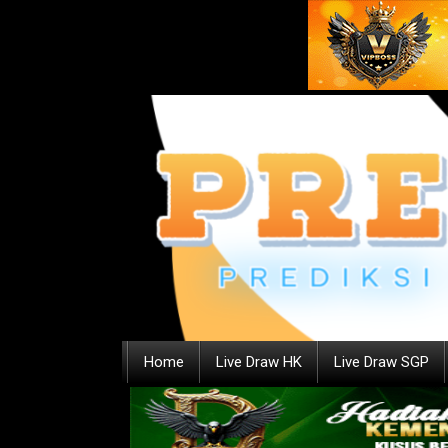
Home
Live Draw HK
Live Draw SGP