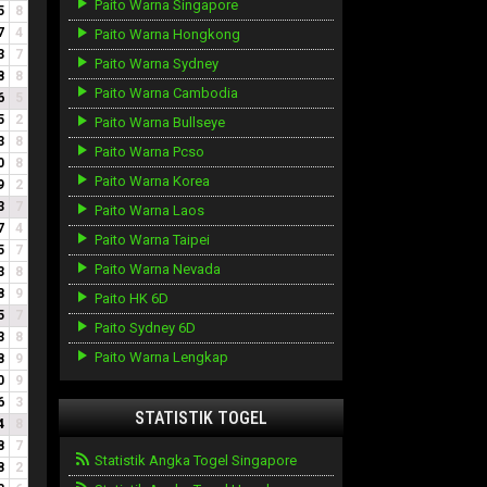
Paito Warna Singapore
5
8
7
4
Paito Warna Hongkong
3
7
Paito Warna Sydney
8
8
Paito Warna Cambodia
6
5
5
2
Paito Warna Bullseye
3
8
Paito Warna Pcso
0
8
Paito Warna Korea
9
2
3
7
Paito Warna Laos
7
4
Paito Warna Taipei
5
7
Paito Warna Nevada
3
8
8
9
Paito HK 6D
5
7
Paito Sydney 6D
3
8
Paito Warna Lengkap
8
9
0
9
6
3
STATISTIK TOGEL
4
8
8
7
Statistik Angka Togel Singapore
8
2