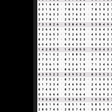
3
9
1
6
4
4
8
3
9
1
6
4
4
8
4
7
3
2
8
0
3
1
5
6
2
8
7
8
5
9
2
1
3
7
8
5
9
2
5
0
7
6
3
3
6
5
0
7
6
3
3
6
5
0
7
6
3
2
9
7
8
1
1
2
2
9
7
8
1
1
2
8
0
1
6
5
7
3
1
8
2
6
8
5
3
8
4
9
6
6
5
3
8
4
9
9
2
6
4
3
6
9
9
2
6
4
3
6
9
9
2
6
4
3
7
5
2
6
5
3
8
7
5
2
6
5
3
8
4
9
0
4
3
8
3
7
0
7
1
8
5
7
0
8
2
3
5
5
7
0
8
2
6
0
4
3
5
9
5
6
0
4
3
5
9
5
6
0
4
3
5
1
4
2
8
5
5
1
1
4
2
8
5
5
1
7
8
0
4
3
3
7
6
1
0
2
2
3
1
8
8
5
6
2
3
1
8
8
5
8
7
3
1
2
2
4
8
7
3
1
2
2
4
8
7
3
1
2
7
3
0
6
1
9
1
7
3
0
6
1
9
1
7
1
3
4
6
8
1
3
6
9
5
5
8
6
2
4
7
5
3
8
6
2
4
7
8
3
9
5
2
2
4
8
3
9
5
2
2
4
8
3
9
5
2
8
7
3
0
2
2
4
8
7
3
0
2
2
4
3
1
5
0
5
5
1
7
3
3
4
7
2
4
6
9
0
6
6
2
4
6
9
0
8
7
4
9
0
1
1
8
7
4
9
0
1
1
8
7
4
9
0
0
3
1
6
6
4
1
0
3
1
6
6
4
1
9
5
6
9
2
7
9
3
6
0
8
8
1
9
3
6
5
7
3
1
9
3
6
5
5
8
5
1
9
4
4
5
8
5
1
9
4
4
5
8
5
1
9
2
8
0
7
4
5
9
2
8
0
7
4
5
9
5
2
6
4
3