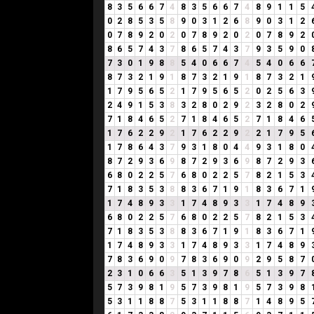
8
3
5
6
6
7
4
8
3
5
6
6
7
4
8
9
1
1
5
0
2
8
5
3
5
8
9
0
3
1
2
6
8
9
0
3
1
2
0
7
8
9
2
0
2
0
7
8
9
2
0
2
0
7
8
9
2
8
6
5
7
4
3
7
8
6
5
7
4
3
7
9
3
5
9
0
7
3
0
1
9
8
8
5
4
0
6
6
7
4
5
4
0
6
6
8
7
3
2
1
9
1
8
7
3
2
1
9
1
8
7
3
2
1
1
7
9
5
6
5
2
1
7
9
5
6
5
2
0
2
5
6
3
2
4
9
1
5
3
8
3
2
8
0
2
9
2
3
2
8
0
2
7
1
8
4
6
5
2
7
1
8
4
6
5
2
7
1
8
4
6
1
7
6
2
2
9
2
1
7
6
2
2
9
2
2
1
7
9
5
1
7
8
6
4
3
7
9
3
1
8
0
4
4
9
3
1
8
0
8
7
2
9
3
6
9
8
7
2
9
3
6
9
8
7
2
9
3
6
8
0
2
2
5
7
6
8
0
2
2
5
7
8
2
1
5
3
7
1
8
3
5
3
8
8
3
6
7
1
9
1
8
3
6
7
1
1
7
4
8
9
3
3
1
7
4
8
9
3
3
1
7
4
8
9
6
8
0
2
2
5
7
6
8
0
2
2
5
7
8
2
1
5
3
7
1
8
3
5
3
8
8
3
6
7
1
9
1
8
3
6
7
1
1
7
4
8
9
3
3
1
7
4
8
9
3
3
1
7
4
8
9
7
8
3
6
9
0
9
7
8
3
6
9
0
9
2
9
5
8
7
2
3
1
0
6
6
3
5
1
3
9
7
8
6
5
1
3
9
7
5
7
3
9
8
1
9
5
7
3
9
8
1
9
5
7
3
9
8
5
3
1
1
8
8
7
5
3
1
1
8
8
7
1
4
8
9
5