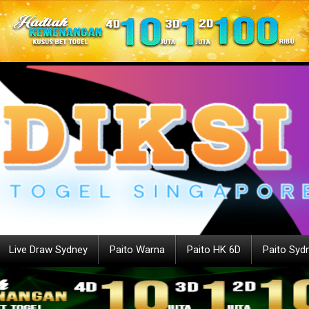
Live Draw Sydney
Paito Warna
Paito HK 6D
Paito Syd