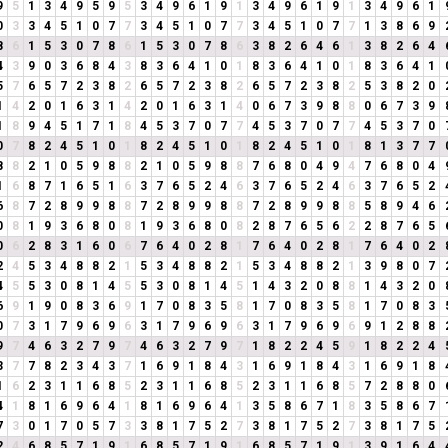
9
5
1
3
4
9
5
9
5
3
4
9
6
1
9
1
3
4
9
6
1
9
1
3
4
9
6
1
0
3
3
4
5
1
0
7
7
3
4
5
1
0
7
7
3
4
5
1
0
7
7
1
3
8
6
9
8
6
1
5
3
0
7
8
6
1
5
3
0
7
8
6
3
8
2
6
4
6
1
3
8
2
6
4
4
3
9
0
3
6
8
4
3
8
3
6
4
1
0
1
8
3
6
4
1
0
1
8
3
6
4
1
5
7
6
5
7
2
3
8
2
6
5
7
2
3
8
2
6
5
7
2
3
8
2
5
3
8
2
0
1
4
2
0
1
6
3
1
4
2
0
1
6
3
1
4
0
6
7
3
9
8
8
0
6
7
3
9
1
8
9
4
5
1
7
1
8
4
5
3
7
0
7
7
4
5
3
7
0
7
7
4
5
3
7
0
0
7
8
2
4
5
1
0
1
8
2
4
5
1
0
1
8
2
4
5
1
0
1
8
1
3
7
7
8
8
2
1
0
5
9
8
8
2
1
0
5
9
8
8
7
6
8
0
4
9
4
7
6
8
0
4
1
6
8
7
1
6
5
1
6
3
7
6
5
2
4
6
3
7
6
5
2
4
6
3
7
6
5
2
6
8
7
2
8
9
9
8
8
7
2
8
9
9
8
8
7
2
8
9
9
8
8
5
8
9
4
6
0
8
1
9
3
6
8
0
8
1
9
3
6
8
0
8
2
8
7
6
5
6
2
2
8
7
6
5
0
6
2
8
3
1
6
0
6
7
6
4
0
2
8
1
7
6
4
0
2
8
1
7
6
4
0
2
2
4
5
3
4
8
8
2
1
5
3
4
8
8
2
1
5
3
4
8
8
2
1
3
9
8
0
7
4
5
5
3
0
8
1
4
5
5
3
0
8
1
4
5
1
4
3
2
0
8
8
1
4
3
2
0
6
9
1
9
0
8
3
6
9
1
7
0
8
3
5
8
1
7
0
8
3
5
8
1
7
0
8
3
0
7
3
1
7
9
6
9
6
3
1
7
9
6
9
6
3
1
7
9
6
9
6
9
1
2
8
8
9
7
4
6
3
2
7
9
7
4
6
3
2
7
9
7
1
8
2
2
4
5
9
1
8
2
2
4
3
7
7
8
2
3
4
3
7
1
6
9
1
8
4
3
1
6
9
1
8
4
3
1
6
9
1
8
1
6
2
3
1
1
6
8
5
2
3
1
1
6
8
5
2
3
1
1
6
8
5
7
2
8
8
0
4
1
8
1
6
9
6
4
1
8
1
6
9
6
4
1
3
5
8
6
7
1
8
3
5
8
6
7
7
3
0
1
7
0
5
7
3
3
8
1
7
5
2
7
3
8
1
7
5
2
7
3
8
1
7
5
2
4
6
8
5
7
1
9
1
6
8
5
7
1
9
1
6
8
5
7
1
9
1
3
9
1
6
4