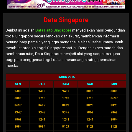
Data Singapore
Berikut ini adalah
Data Paito Singapore
menyediakan hasil pengundian
togel Singapore secara lengkap dan akurat, memberikan informasi
penting bagi pemain yang ingin menganalisis hasil sebelumnya untuk
membuat prediksi togel Singapore hari ini. Dengan akses mudah dan
pembaruan rutin, Data Singapore menjadi alat yang sangat berguna
bagi para penggemar togel dalam merancang strategi permainan
mereka.
TAHUN 2015
SEN
RAB
KAM
SAB
MIN
9409
9409
9409
0008
0008
0008
1713
1713
1713
8697
8697
8697
8823
8823
8823
9347
9347
9347
7869
7869
7869
1241
1241
1241
8084
8084
8084
8129
8129
8129