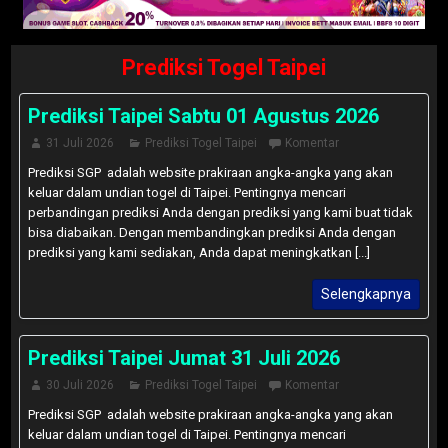
Prediksi Togel Taipei
Prediksi Taipei Sabtu 01 Agustus 2026
31 Juli 2026
Prediksi Togel Taipei
Komentar
Prediksi SGP adalah website prakiraan angka-angka yang akan
keluar dalam undian togel di Taipei. Pentingnya mencari
perbandingan prediksi Anda dengan prediksi yang kami buat tidak
bisa diabaikan. Dengan membandingkan prediksi Anda dengan
prediksi yang kami sediakan, Anda dapat meningkatkan [...]
Selengkapnya
Prediksi Taipei Jumat 31 Juli 2026
30 Juli 2026
Prediksi Togel Taipei
Komentar
Prediksi SGP adalah website prakiraan angka-angka yang akan
keluar dalam undian togel di Taipei. Pentingnya mencari