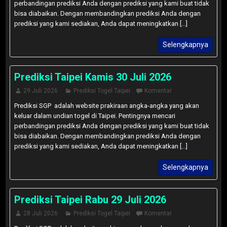
perbandingan prediksi Anda dengan prediksi yang kami buat tidak
bisa diabaikan. Dengan membandingkan prediksi Anda dengan
prediksi yang kami sediakan, Anda dapat meningkatkan [...]
Selengkapnya
Prediksi Taipei Kamis 30 Juli 2026
29 Juli 2026
Prediksi Togel Taipei
Komentar
Prediksi SGP adalah website prakiraan angka-angka yang akan
keluar dalam undian togel di Taipei. Pentingnya mencari
perbandingan prediksi Anda dengan prediksi yang kami buat tidak
bisa diabaikan. Dengan membandingkan prediksi Anda dengan
prediksi yang kami sediakan, Anda dapat meningkatkan [...]
Selengkapnya
Prediksi Taipei Rabu 29 Juli 2026
28 Juli 2026
Prediksi Togel Taipei
Komentar