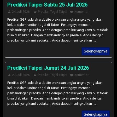
Prediksi Taipei Sabtu 25 Juli 2026
24 Juli 2026
Prediksi Togel Taipei
Komentar
Prediksi SGP adalah website prakiraan angka-angka yang akan
keluar dalam undian togel di Taipei. Pentingnya mencari
perbandingan prediksi Anda dengan prediksi yang kami buat tidak
bisa diabaikan. Dengan membandingkan prediksi Anda dengan
prediksi yang kami sediakan, Anda dapat meningkatkan [...]
Selengkapnya
Prediksi Taipei Jumat 24 Juli 2026
23 Juli 2026
Prediksi Togel Taipei
Komentar
Prediksi SGP adalah website prakiraan angka-angka yang akan
keluar dalam undian togel di Taipei. Pentingnya mencari
perbandingan prediksi Anda dengan prediksi yang kami buat tidak
bisa diabaikan. Dengan membandingkan prediksi Anda dengan
prediksi yang kami sediakan, Anda dapat meningkatkan [...]
Selengkapnya