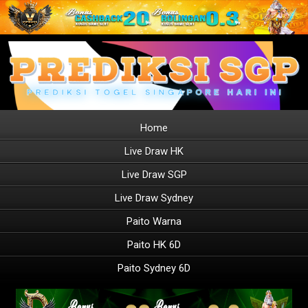
Home
Live Draw HK
Live Draw SGP
Live Draw Sydney
Paito Warna
Paito HK 6D
Paito Sydney 6D