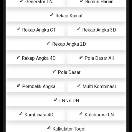
Generator LN
Rumus Harian
Rekap Kumat
Rekap Angka CT
Rekap Angka 3D
Rekap Angka 2D
Rekap Angka 4D
Pola Dasar All
Pola Dasar
Pembalik Angka
Multi Kombinasi
LN vs DN
Kombinasi 4D
Kolaborasi LN
Kalkulator Togel