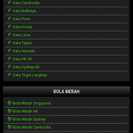
Data Cambodia
Data Bullseye
Data Pcso
Data Korea
Data Laos
Data Taipei
Data Nevada
Data HK 6D
Data Sydney 6D
Data Togel Lengkap
BOLA MERAH
Bola Merah Singapore
Bola Merah HK
Bola Merah Sydney
Bola Merah Cambodia