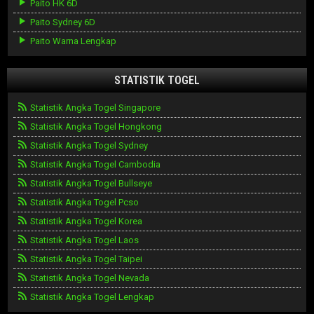
Paito HK 6D
Paito Sydney 6D
Paito Warna Lengkap
STATISTIK TOGEL
Statistik Angka Togel Singapore
Statistik Angka Togel Hongkong
Statistik Angka Togel Sydney
Statistik Angka Togel Cambodia
Statistik Angka Togel Bullseye
Statistik Angka Togel Pcso
Statistik Angka Togel Korea
Statistik Angka Togel Laos
Statistik Angka Togel Taipei
Statistik Angka Togel Nevada
Statistik Angka Togel Lengkap