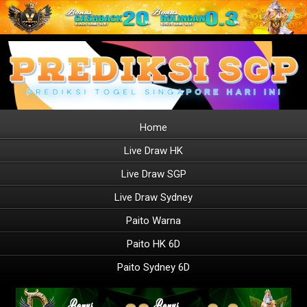
Home
Live Draw HK
Live Draw SGP
Live Draw Sydney
Paito Warna
Paito HK 6D
Paito Sydney 6D