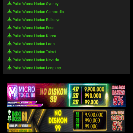
Paito Warna Harian Sydney
Paito Warna Harian Cambodia
Paito Warna Harian Bullseye
Paito Warna Harian Pcso
Paito Warna Harian Korea
Paito Warna Harian Laos
Paito Warna Harian Taipei
Paito Warna Harian Nevada
Paito Warna Harian Lengkap