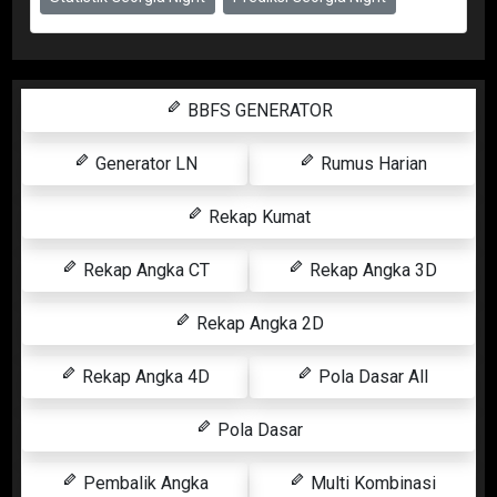
BBFS GENERATOR
Generator LN
Rumus Harian
Rekap Kumat
Rekap Angka CT
Rekap Angka 3D
Rekap Angka 2D
Rekap Angka 4D
Pola Dasar All
Pola Dasar
Pembalik Angka
Multi Kombinasi