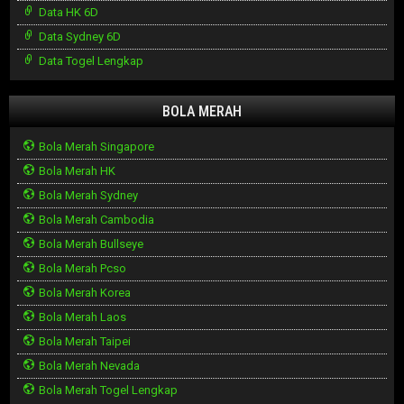
Data HK 6D
Data Sydney 6D
Data Togel Lengkap
BOLA MERAH
Bola Merah Singapore
Bola Merah HK
Bola Merah Sydney
Bola Merah Cambodia
Bola Merah Bullseye
Bola Merah Pcso
Bola Merah Korea
Bola Merah Laos
Bola Merah Taipei
Bola Merah Nevada
Bola Merah Togel Lengkap