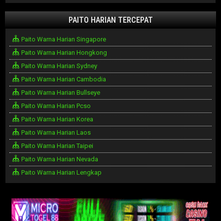
PAITO HARIAN TERCEPAT
Paito Warna Harian Singapore
Paito Warna Harian Hongkong
Paito Warna Harian Sydney
Paito Warna Harian Cambodia
Paito Warna Harian Bullseye
Paito Warna Harian Pcso
Paito Warna Harian Korea
Paito Warna Harian Laos
Paito Warna Harian Taipei
Paito Warna Harian Nevada
Paito Warna Harian Lengkap