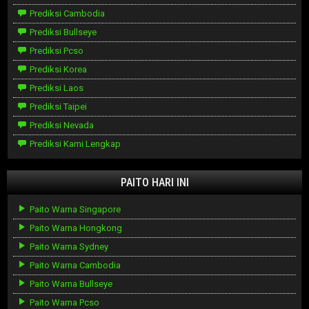
Prediksi Cambodia
Prediksi Bullseye
Prediksi Pcso
Prediksi Korea
Prediksi Laos
Prediksi Taipei
Prediksi Nevada
Prediksi Kami Lengkap
PAITO HARI INI
Paito Warna Singapore
Paito Warna Hongkong
Paito Warna Sydney
Paito Warna Cambodia
Paito Warna Bullseye
Paito Warna Pcso