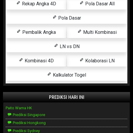
Rekap Angka 4D
Pola Dasar All
Pola Dasar
Pembalik Angka
Multi Kombinasi
LN vs DN
Kombinasi 4D
Kolaborasi LN
Kalkulator Togel
PREDIKSI HARI INI
Paito Warna HK
Prediksi Singapore
Prediksi Hongkong
Prediksi Sydney