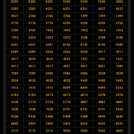
8205
8205
8205
5940
5940
5940
2203
2203
2203
8231
8231
8231
4027
4027
4027
2766
2766
2766
1499
1499
1499
9776
9776
9776
0390
0390
0390
4730
4730
4730
7492
7492
7492
1954
1954
1954
3232
3232
3232
2188
2188
2188
6241
6241
6241
8143
8143
8143
5589
5589
5589
0336
0336
0336
2917
2917
2917
2539
2539
2539
1421
1421
1421
9017
9017
9017
4951
4951
4951
7389
7389
7389
0986
0986
0986
2508
2508
2508
4020
4020
4020
9443
9443
9443
1910
1910
1910
8499
8499
8499
0182
0182
0182
6072
6072
6072
3478
3478
3478
5774
5774
5774
4887
4887
4887
7028
7028
7028
8741
8741
8741
9426
9426
9426
5468
5468
5468
6843
6843
6843
3459
3459
3459
8335
8335
8335
2115
2115
2115
9500
9500
9500
6602