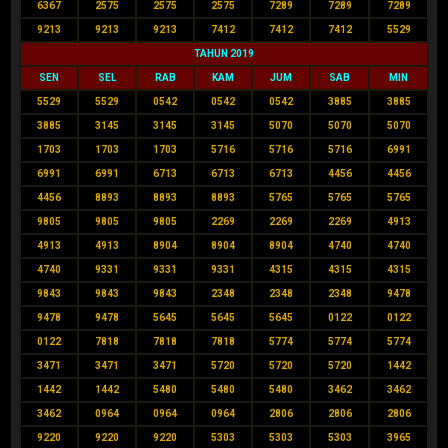
6367
2575
2575
2575
7289
7289
7289
9213
9213
9213
7412
7412
7412
5529
TAHUN 2019
SEN
SEL
RAB
KAM
JUM
SAB
MIN
5529
5529
0542
0542
0542
3885
3885
3885
3145
3145
3145
5070
5070
5070
1703
1703
1703
5716
5716
5716
6991
6991
6991
6713
6713
6713
4456
4456
4456
8893
8893
8893
5765
5765
5765
9805
9805
9805
2269
2269
2269
4913
4913
4913
8904
8904
8904
4740
4740
4740
9331
9331
9331
4315
4315
4315
9843
9843
9843
2348
2348
2348
9478
9478
9478
5645
5645
5645
0122
0122
0122
7818
7818
7818
5774
5774
5774
3471
3471
3471
5720
5720
5720
1442
1442
1442
5480
5480
5480
3462
3462
3462
0964
0964
0964
2806
2806
2806
9220
9220
9220
5303
5303
5303
3965