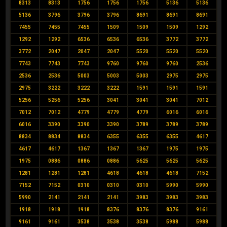
8313
8313
1756
1756
1756
5136
5136
5136
3796
3796
3796
8691
8691
8691
7455
7455
7455
1509
1509
1509
1292
1292
1292
6536
6536
6536
3772
3772
3772
2047
2047
2047
5520
5520
5520
7743
7743
7743
9760
9760
9760
2536
2536
2536
5003
5003
5003
2975
2975
2975
3222
3222
3222
1591
1591
1591
5256
5256
5256
3041
3041
3041
7012
7012
7012
4779
4779
4779
6016
6016
6016
3390
3390
3390
3789
3789
3789
8834
8834
8834
6355
6355
6355
4617
4617
4617
1367
1367
1367
1975
1975
1975
0886
0886
0886
5625
5625
5625
1281
1281
1281
4618
4618
4618
7152
7152
7152
0310
0310
0310
5990
5990
5990
2141
2141
2141
3983
3983
3983
1918
1918
1918
8376
8376
8376
9161
9161
9161
3538
3538
3538
5988
5988