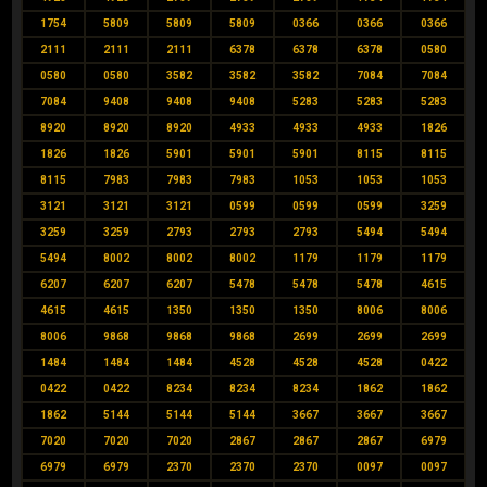
1754
5809
5809
5809
0366
0366
0366
2111
2111
2111
6378
6378
6378
0580
0580
0580
3582
3582
3582
7084
7084
7084
9408
9408
9408
5283
5283
5283
8920
8920
8920
4933
4933
4933
1826
1826
1826
5901
5901
5901
8115
8115
8115
7983
7983
7983
1053
1053
1053
3121
3121
3121
0599
0599
0599
3259
3259
3259
2793
2793
2793
5494
5494
5494
8002
8002
8002
1179
1179
1179
6207
6207
6207
5478
5478
5478
4615
4615
4615
1350
1350
1350
8006
8006
8006
9868
9868
9868
2699
2699
2699
1484
1484
1484
4528
4528
4528
0422
0422
0422
8234
8234
8234
1862
1862
1862
5144
5144
5144
3667
3667
3667
7020
7020
7020
2867
2867
2867
6979
6979
6979
2370
2370
2370
0097
0097