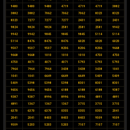
9480
9480
9480
4719
4719
4719
3882
3882
3882
7062
7062
7062
8323
8323
8323
7277
7277
7277
2431
2431
2431
9824
9824
9824
2581
2581
2581
9942
9942
9942
9845
9845
9845
5114
5114
5114
8476
8476
8476
6020
6020
6020
9507
9507
9507
8206
8206
8206
9668
9668
9668
1010
1010
1010
4750
4750
4750
4071
4071
4071
5793
5793
5793
7964
7964
7964
3438
3438
3438
1041
1041
1041
6649
6649
6649
5409
5409
5409
5398
5398
5398
8301
8301
8301
9656
9656
9656
6188
6188
6188
9387
9387
9387
8996
8996
8996
4891
4891
4891
1367
1367
1367
3715
3715
3715
6370
6370
6370
0355
0355
0355
2041
2041
2041
8403
8403
8403
9509
9509
9509
5203
5203
5203
7107
7107
7107