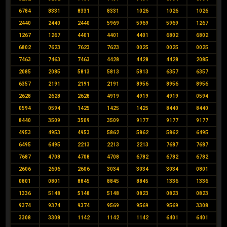
6784
8331
8331
8331
1026
1026
1026
2440
2440
2440
5969
5969
5969
1267
1267
1267
4401
4401
4401
6802
6802
6802
7623
7623
7623
0025
0025
0025
7463
7463
7463
4428
4428
4428
2085
2085
2085
5813
5813
5813
6357
6357
6357
2191
2191
2191
8956
8956
8956
2628
2628
2628
4919
4919
4919
0594
0594
0594
1425
1425
1425
8440
8440
8440
3509
3509
3509
9177
9177
9177
4953
4953
4953
5862
5862
5862
6495
6495
6495
2213
2213
2213
7687
7687
7687
4708
4708
4708
6782
6782
6782
2606
2606
2606
3034
3034
3034
0801
0801
0801
8845
8845
8845
1336
1336
1336
5148
5148
5148
0823
0823
0823
9374
9374
9374
9569
9569
9569
3308
3308
3308
1142
1142
1142
6401
6401