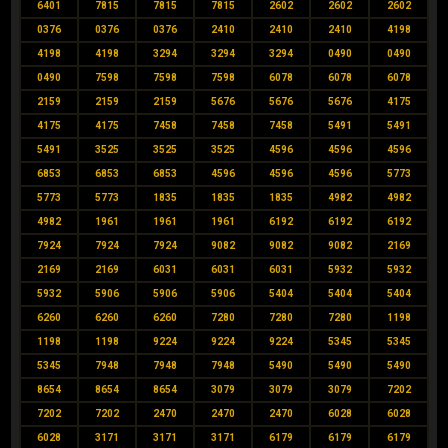
6401
7815
7815
7815
2602
2602
2602
0376
0376
0376
2410
2410
2410
4198
4198
4198
3294
3294
3294
0490
0490
0490
7598
7598
7598
6078
6078
6078
2159
2159
2159
5676
5676
5676
4175
4175
4175
7458
7458
7458
5491
5491
5491
3525
3525
3525
4596
4596
4596
6853
6853
6853
4596
4596
4596
5773
5773
5773
1835
1835
1835
4982
4982
4982
1961
1961
1961
6192
6192
6192
7924
7924
7924
9082
9082
9082
2169
2169
2169
6031
6031
6031
5932
5932
5932
5906
5906
5906
5404
5404
5404
6260
6260
6260
7280
7280
7280
1198
1198
1198
9224
9224
9224
5345
5345
5345
7948
7948
7948
5490
5490
5490
8654
8654
8654
3079
3079
3079
7202
7202
7202
2470
2470
2470
6028
6028
6028
3171
3171
3171
6179
6179
6179