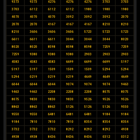
9373
9373
4276
4276
4276
3703
3703
3703
6112
6112
6112
1980
1980
1980
4070
4070
4070
3092
3092
3092
2070
2070
2070
4167
4167
4167
8210
8210
8210
3606
3606
3606
5723
5723
5723
6611
6611
6611
3044
3044
3044
8020
8020
8020
8598
8598
8598
7259
7259
7259
9380
9380
9380
2903
2903
2903
4583
4583
4583
6699
6699
6699
5197
5197
5197
1509
1509
1509
5294
5294
5294
0219
0219
0219
4649
4649
4649
6044
6044
6044
9074
9074
9074
9463
9463
9463
2208
2208
2208
8075
8075
8075
9830
9830
9830
9526
9526
9526
8863
8863
8863
5126
5126
5126
9550
9550
9550
6481
6481
6481
9184
9184
9184
7810
7810
7810
8354
8354
8354
3732
3732
3732
8292
8292
8292
4938
4938
4938
8436
8436
8436
0312
0312