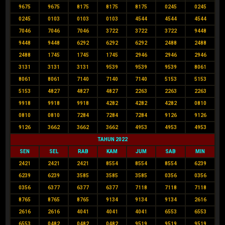
9675
9675
8175
8175
8175
0245
0245
0245
0103
0103
0103
4544
4544
4544
7046
7046
7046
3722
3722
3722
9448
9448
9448
6292
6292
6292
2488
2488
2488
1745
1745
1745
2946
2946
2946
3131
3131
3131
9539
9539
9539
8061
8061
8061
7140
7140
7140
5153
5153
5153
4827
4827
4827
2263
2263
2263
9918
9918
9918
4282
4282
4282
0810
0810
0810
7284
7284
7284
9126
9126
9126
3662
3662
3662
4953
4953
4953
TAHUN 2022
SEN
SEL
RAB
KAM
JUM
SAB
MIN
2421
2421
2421
8554
8554
8554
6239
6239
6239
3585
3585
3585
0356
0356
0356
6377
6377
6377
7118
7118
7118
8765
8765
8765
9134
9134
9134
2616
2616
2616
4041
4041
4041
6553
6553
6553
0482
0482
0482
9519
9519
9519