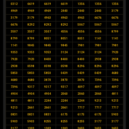
0312
6619
6619
6619
1356
1356
1356
4969
4969
4969
2440
2440
2440
3179
3179
3179
4963
4963
4963
6676
6676
6676
8292
8292
8292
5067
5067
5067
3507
3507
3507
4556
4556
4556
8799
8799
8799
8051
8051
8051
1141
1141
1141
9845
9845
9845
7981
7981
7981
9353
9353
9353
3124
3124
3124
7920
7920
7920
8400
8400
8400
2938
2938
2938
0598
0598
0598
8296
8296
8296
5850
5850
5850
0439
0439
0439
4680
4680
4680
3870
3870
3870
7396
7396
7396
9317
9317
9317
4097
4097
4097
4904
4904
4904
2060
2060
2060
4811
4811
4811
2244
2244
2244
9213
9213
9213
2661
2661
2661
7717
7717
7717
0831
0831
0831
6175
6175
6175
5903
5903
5903
8255
8255
8255
3177
3177
3177
1303
1303
1303
3655
3655
3655