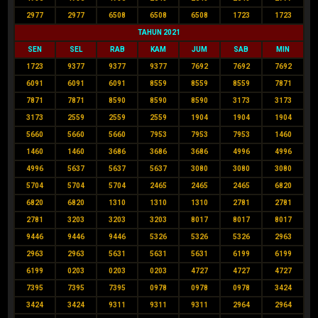
2977
2977
6508
6508
6508
1723
1723
TAHUN 2021
SEN
SEL
RAB
KAM
JUM
SAB
MIN
1723
9377
9377
9377
7692
7692
7692
6091
6091
6091
8559
8559
8559
7871
7871
7871
8590
8590
8590
3173
3173
3173
2559
2559
2559
1904
1904
1904
5660
5660
5660
7953
7953
7953
1460
1460
1460
3686
3686
3686
4996
4996
4996
5637
5637
5637
3080
3080
3080
5704
5704
5704
2465
2465
2465
6820
6820
6820
1310
1310
1310
2781
2781
2781
3203
3203
3203
8017
8017
8017
9446
9446
9446
5326
5326
5326
2963
2963
2963
5631
5631
5631
6199
6199
6199
0203
0203
0203
4727
4727
4727
7395
7395
7395
0978
0978
0978
3424
3424
3424
9311
9311
9311
2964
2964