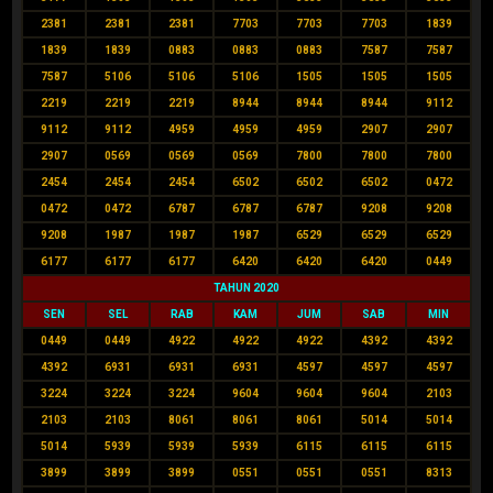
2381
2381
2381
7703
7703
7703
1839
1839
1839
0883
0883
0883
7587
7587
7587
5106
5106
5106
1505
1505
1505
2219
2219
2219
8944
8944
8944
9112
9112
9112
4959
4959
4959
2907
2907
2907
0569
0569
0569
7800
7800
7800
2454
2454
2454
6502
6502
6502
0472
0472
0472
6787
6787
6787
9208
9208
9208
1987
1987
1987
6529
6529
6529
6177
6177
6177
6420
6420
6420
0449
TAHUN 2020
SEN
SEL
RAB
KAM
JUM
SAB
MIN
0449
0449
4922
4922
4922
4392
4392
4392
6931
6931
6931
4597
4597
4597
3224
3224
3224
9604
9604
9604
2103
2103
2103
8061
8061
8061
5014
5014
5014
5939
5939
5939
6115
6115
6115
3899
3899
3899
0551
0551
0551
8313