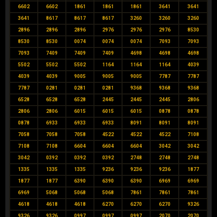
6602
6602
1861
1861
1861
3641
3641
3641
8617
8617
8617
3260
3260
3260
2896
2896
2896
2976
2976
2976
8530
8530
8530
0074
0074
0074
7093
7093
7093
7409
7409
7409
4698
4698
4698
5502
5502
5502
1164
1164
1164
4039
4039
4039
9005
9005
9005
7787
7787
7787
0281
0281
0281
9368
9368
9368
6528
6528
6528
2445
2445
2445
2806
2806
2806
6015
6015
6015
0878
0878
0878
6933
6933
6933
8091
8091
8091
7058
7058
7058
4522
4522
4522
7108
7108
7108
6604
6604
6604
3042
3042
3042
0392
0392
0392
2748
2748
2748
1335
1335
1335
9236
9236
9236
1877
1877
1877
6390
6390
6390
6969
6969
6969
5068
5068
5068
7861
7861
7861
4618
4618
4618
6270
6270
6270
9326
9326
9326
0997
0997
0997
2070
2070