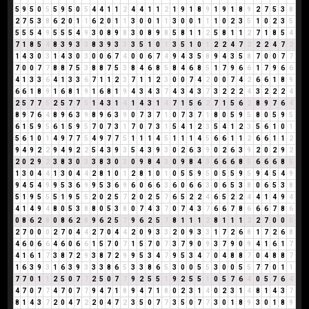
5
9
5
0
5
5
9
5
0
5
4
4
1
1
2
4
4
1
1
2
1
9
1
8
9
1
9
1
8
9
2
7
5
3
8
2
7
5
3
8
6
2
0
1
1
6
2
0
1
1
3
0
0
1
1
3
0
0
1
1
1
0
2
3
5
1
0
2
3
5
5
5
5
4
9
5
5
5
4
9
3
0
8
9
8
3
0
8
9
8
5
8
1
1
2
5
8
1
1
2
7
1
8
5
4
7
1
8
5
4
8
3
9
3
3
8
3
9
3
3
3
5
1
0
1
3
5
1
0
1
2
2
4
7
2
2
2
4
7
2
1
4
3
0
3
1
4
3
0
3
0
0
6
7
4
0
0
6
7
4
9
4
3
5
8
9
4
3
5
8
7
0
0
7
7
7
0
0
7
7
8
8
7
5
3
8
8
7
5
3
8
4
6
8
5
8
4
6
8
5
1
7
9
6
6
1
7
9
6
6
4
1
3
3
6
4
1
3
3
6
7
1
1
2
3
7
1
1
2
3
0
0
7
4
2
0
0
7
4
2
6
6
1
8
9
6
6
1
8
9
1
6
8
1
9
1
6
8
1
9
4
3
4
3
7
4
3
4
3
7
3
2
2
2
4
3
2
2
2
4
2
5
7
7
5
2
5
7
7
5
1
4
3
1
4
1
4
3
1
4
7
1
5
6
2
7
1
5
6
2
8
9
7
6
4
8
9
7
6
4
8
9
6
3
9
8
9
6
3
9
0
7
3
7
1
0
7
3
7
1
8
0
5
9
5
8
0
5
9
5
6
1
5
9
5
6
1
5
9
5
7
0
7
3
1
7
0
7
3
1
5
4
1
2
3
5
4
1
2
3
5
6
1
0
1
5
6
1
0
1
4
9
7
7
5
4
9
7
7
5
1
1
1
4
5
1
1
1
4
5
6
6
1
1
2
6
6
1
1
2
9
4
9
2
2
9
4
9
2
2
5
4
3
9
3
5
4
3
9
3
0
2
6
3
9
0
2
6
3
9
2
0
2
9
2
2
0
2
9
2
3
8
3
0
3
3
8
3
0
3
0
9
8
4
3
0
9
8
4
3
6
6
6
8
5
6
6
6
8
5
1
3
0
4
4
1
3
0
4
4
2
8
1
0
1
2
8
1
0
1
0
5
5
9
5
0
5
5
9
5
9
4
5
4
9
9
4
5
4
9
9
5
3
6
9
9
5
3
6
9
6
0
6
6
3
6
0
6
6
3
0
6
5
3
8
0
6
5
3
8
5
1
9
5
5
5
1
9
5
5
2
0
2
5
7
2
0
2
5
7
6
5
2
2
4
6
5
2
2
4
4
1
4
9
4
4
1
4
9
4
8
0
5
3
8
8
0
5
3
8
0
7
4
3
7
0
7
4
3
7
6
6
7
8
6
6
6
7
8
6
0
8
6
2
8
0
8
6
2
8
9
6
2
5
7
9
6
2
5
7
8
1
1
1
2
8
1
1
1
2
2
7
0
0
0
2
7
0
0
0
2
7
0
4
4
2
7
0
4
4
2
0
9
3
3
2
0
9
3
3
1
7
2
6
8
1
7
2
6
8
4
6
0
6
6
4
6
0
6
6
1
5
7
0
7
1
5
7
0
7
3
7
9
0
9
3
7
9
0
9
4
1
6
1
7
4
1
6
1
7
3
8
7
2
9
3
8
7
2
9
9
5
3
4
7
9
5
3
4
7
0
4
8
8
7
0
4
8
8
7
1
6
3
9
3
1
6
3
9
3
3
3
8
6
5
3
3
8
6
5
3
0
0
5
5
3
0
0
5
5
7
7
0
1
1
7
7
0
1
1
2
5
0
7
7
2
5
0
7
7
9
2
5
5
1
9
2
5
5
1
0
5
7
6
4
0
5
7
6
4
4
7
0
7
7
4
7
0
7
7
9
4
7
1
8
9
4
7
1
8
0
2
3
1
4
0
2
3
1
4
8
1
4
3
7
8
1
4
3
7
2
0
4
7
2
2
0
4
7
2
3
5
0
7
7
3
5
0
7
7
3
0
1
8
9
3
0
1
8
9