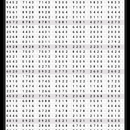
5
4
5
2
7
7
1
4
3
7
7
1
4
3
7
9
3
0
0
0
9
3
0
0
0
9
8
3
3
6
9
8
3
3
6
9
5
4
3
7
9
5
4
3
7
8
9
8
0
8
8
9
8
0
8
7
1
0
7
7
7
1
0
7
7
7
5
6
1
7
7
5
6
1
7
8
9
2
8
1
8
9
2
8
1
3
3
6
4
1
3
3
6
4
1
5
4
4
4
8
5
4
4
4
8
3
4
2
3
5
3
4
2
3
5
2
4
6
2
8
2
4
6
2
8
3
1
1
1
2
3
1
1
1
2
8
5
7
2
9
8
5
7
2
9
8
7
8
1
9
8
7
8
1
9
1
0
8
1
9
1
0
8
1
9
4
2
7
3
1
4
2
7
3
1
0
7
4
6
1
0
7
4
6
1
5
5
4
6
1
5
5
4
6
1
6
4
5
2
7
6
4
5
2
7
2
5
9
3
3
2
5
9
3
3
4
4
3
1
4
4
4
3
1
4
6
6
4
3
7
6
6
4
3
7
2
0
3
0
3
2
0
3
0
3
4
2
6
8
5
4
2
6
8
5
0
2
6
1
7
0
2
6
1
7
4
3
0
9
9
4
3
0
9
9
2
9
5
6
2
2
9
5
6
2
0
3
1
1
2
0
3
1
1
2
6
5
3
9
3
6
5
3
9
3
2
7
9
2
2
2
7
9
2
2
4
9
2
8
1
4
9
2
8
1
3
7
9
5
5
3
7
9
5
5
2
2
3
1
4
2
2
3
1
4
9
3
9
8
8
9
3
9
8
8
7
5
0
7
7
7
5
0
7
7
8
4
0
2
2
8
4
0
2
2
5
4
2
4
6
5
4
2
4
6
8
3
2
1
3
8
3
2
1
3
3
9
5
2
7
3
9
5
2
7
5
0
2
3
5
5
0
2
3
5
6
5
4
3
7
6
5
4
3
7
5
1
0
8
8
5
1
0
8
8
3
0
0
9
9
3
0
0
9
9
0
9
0
0
0
0
9
0
0
0
0
9
8
6
5
0
9
8
6
5
0
2
7
5
3
0
2
7
5
3
3
8
1
8
9
3
8
1
8
9
6
0
2
0
2
6
0
2
0
2
5
9
3
2
5
5
9
3
2
5
0
7
7
3
1
0
7
7
3
1
2
6
0
2
2
2
6
0
2
2
1
7
5
8
4
1
7
5
8
4
6
6
9
6
6
6
6
9
6
6
1
8
6
5
2
1
8
6
5
2
1
9
1
0
1
1
9
1
0
1
0
7
4
5
9
0
7
4
5
9
2
9
2
2
4
2
9
2
2
4
0
7
2
5
7
0
7
2
5
7
5
4
7
4
2
5
4
7
4
2
4
5
6
4
1
4
5
6
4
1
1
1
6
4
1
1
1
6
4
1
2
2
3
4
7
2
2
3
4
7
1
2
6
6
3
1
2
6
6
3
8
3
7
5
3
8
3
7
5
3
1
8
9
4
4
1
8
9
4
4
4
5
3
2
5
4
5
3
2
5
7
1
7
6
4
7
1
7
6
4
2
3
6
8
5
2
3
6
8
5
0
9
1
3
4
0
9
1
3
4
6
0
8
8
7
6
0
8
8
7
7
3
1
9
1
7
3
1
9
1
3
5
0
1
1
3
5
0
1
1
6
1
1
6
7
6
1
1
6
7
9
1
8
2
1
9
1
8
2
1
1
9
2
5
7
1
9
2
5
7
4
0
4
6
1
4
0
4
6
1
6
7
2
8
1
6
7
2
8
1
7
6
7
8
6
7
6
7
8
6
2
9
1
3
4
2
9
1
3
4
5
4
4
6
1
5
4
4
6
1
2
8
5
0
5
2
8
5
0
5
2
1
3
9
3
2
1
3
9
3
4
0
1
0
1
4
0
1
0
1
0
9
2
5
7
0
9
2
5
7
4
5
2
1
3
4
5
2
1
3
5
6
3
5
8
5
6
3
5
8
5
4
9
6
6
5
4
9
6
6
2
8
6
8
5
2
8
6
8
5
6
7
0
4
4
6
7
0
4
4
2
6
4
0
4