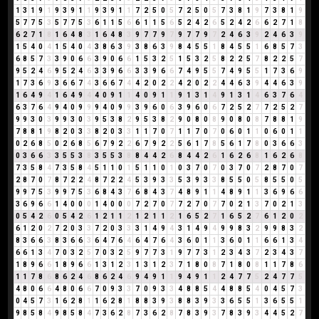
1
3
1
9
1
9
3
9
1
1
9
3
9
1
1
7
2
5
0
5
7
2
5
0
5
7
3
8
1
9
7
3
8
1
9
5
7
7
5
3
5
7
7
5
3
6
1
1
5
6
6
1
1
5
6
5
2
4
2
6
5
2
4
2
6
6
2
7
1
8
6
2
7
1
8
1
6
4
8
3
1
6
4
8
3
9
7
7
9
7
9
7
7
9
7
2
4
6
3
9
2
4
6
3
9
1
5
4
0
4
1
5
4
0
4
3
8
6
3
9
3
8
6
3
9
8
4
5
5
1
8
4
5
5
1
6
8
5
7
3
6
8
5
7
3
3
9
0
6
6
3
9
0
6
6
1
5
3
2
5
1
5
3
2
5
8
2
2
5
7
8
2
2
5
7
9
5
2
4
6
9
5
2
4
6
3
3
9
6
6
3
3
9
6
6
7
4
9
5
5
7
4
9
5
5
1
7
3
6
9
1
7
3
6
9
3
6
6
7
4
3
6
6
7
4
4
2
0
2
2
4
2
0
2
2
4
4
6
3
9
4
4
6
3
9
1
6
4
9
4
1
6
4
9
4
4
0
9
1
1
4
0
9
1
1
9
1
3
1
4
9
1
3
1
4
6
3
7
6
4
6
3
7
6
4
9
4
0
9
9
9
4
0
9
9
3
9
6
0
6
3
9
6
0
6
7
2
5
2
7
7
2
5
2
7
9
9
3
0
3
9
9
3
0
3
9
5
3
8
2
9
5
3
8
2
9
0
8
0
8
9
0
8
0
8
7
8
8
1
9
7
8
8
1
9
8
2
0
3
3
8
2
0
3
3
1
1
7
0
7
1
1
7
0
7
0
6
0
1
1
0
6
0
1
1
0
2
6
8
5
0
2
6
8
5
6
7
9
2
2
6
7
9
2
2
5
6
1
7
8
5
6
1
7
8
0
3
6
6
3
0
3
6
6
3
3
5
5
3
8
3
5
5
3
8
8
4
4
2
6
8
4
4
2
6
1
6
2
6
8
1
6
2
6
8
7
3
5
8
4
7
3
5
8
4
5
1
1
0
1
5
1
1
0
1
0
3
7
0
7
0
3
7
0
7
2
8
7
0
7
2
8
7
0
7
8
7
2
2
4
8
7
2
2
4
5
3
9
3
3
5
3
9
3
3
8
5
5
0
5
8
5
5
0
5
9
9
7
5
3
9
9
7
5
3
6
8
4
3
7
6
8
4
3
7
4
8
9
1
1
4
8
9
1
1
3
6
9
6
6
3
6
9
6
6
1
4
0
0
0
1
4
0
0
0
7
2
7
0
7
7
2
7
0
7
7
0
2
1
3
7
0
2
1
3
0
5
4
2
6
0
5
4
2
6
1
2
1
1
2
1
2
1
1
2
1
6
5
2
7
1
6
5
2
7
6
1
2
0
2
6
1
2
0
2
7
2
0
3
3
7
2
0
3
3
3
1
4
9
4
3
1
4
9
4
9
9
8
3
2
9
9
8
3
2
8
3
6
6
3
8
3
6
6
3
6
4
7
6
4
6
4
7
6
4
3
6
0
1
1
3
6
0
1
1
6
6
1
3
4
6
6
1
3
4
7
0
3
2
5
7
0
3
2
5
9
7
7
3
1
9
7
7
3
1
2
3
4
3
7
2
3
4
3
7
1
8
9
6
6
1
8
9
6
6
1
3
1
2
3
1
3
1
2
3
7
1
8
0
8
7
1
8
0
8
1
1
7
8
6
1
1
7
8
6
8
6
2
4
6
8
6
2
4
6
9
4
9
1
1
9
4
9
1
1
2
4
7
7
5
2
4
7
7
5
4
8
0
6
6
4
8
0
6
6
7
0
9
3
3
7
0
9
3
3
4
8
8
5
4
4
8
8
5
4
0
4
5
7
3
0
4
5
7
3
1
6
2
8
1
1
6
2
8
1
8
8
3
9
3
8
8
3
9
3
3
6
5
5
1
3
6
5
5
1
9
8
5
8
4
9
8
5
8
4
7
3
6
2
8
7
3
6
2
8
7
8
3
9
3
7
8
3
9
3
4
4
5
2
7