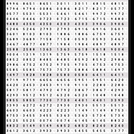
8
9
9
6
6
8
6
5
1
6
8
6
5
1
6
3
0
1
1
2
3
0
1
1
2
4
8
1
5
6
4
8
1
5
6
9
7
9
4
4
9
7
9
4
4
0
0
8
6
5
0
0
8
6
5
8
2
1
7
8
8
2
1
7
8
0
5
7
7
5
0
5
7
7
5
5
5
3
1
4
5
5
3
1
4
5
4
6
1
7
5
4
6
1
7
9
9
7
2
9
9
9
7
2
9
0
4
4
6
1
0
4
4
6
1
0
7
2
3
5
0
7
2
3
5
6
7
1
5
6
6
7
1
5
6
9
4
8
0
8
9
4
8
0
8
4
3
5
0
5
4
3
5
0
5
4
3
0
3
3
4
3
0
3
3
3
9
0
6
6
3
9
0
6
6
5
2
4
6
1
5
2
4
6
1
2
7
9
3
3
2
7
9
3
3
6
9
1
6
7
6
9
1
6
7
3
6
0
1
1
3
6
0
1
1
8
1
0
3
3
8
1
0
3
3
1
8
8
6
5
1
8
8
6
5
6
7
5
9
5
6
7
5
9
5
3
6
8
9
8
3
6
8
9
8
7
1
5
8
4
7
1
5
8
4
0
5
9
3
3
0
5
9
3
3
3
4
6
7
4
3
4
6
7
4
4
8
7
7
5
4
8
7
7
5
1
9
8
4
3
1
9
8
4
3
4
8
9
7
7
4
8
9
7
7
2
5
8
8
7
2
5
8
8
7
1
3
6
3
9
1
3
6
3
9
9
6
1
8
9
9
6
1
8
9
9
0
0
4
4
9
0
0
4
4
1
3
1
9
1
1
3
1
9
1
5
7
5
9
5
5
7
5
9
5
1
5
1
8
9
1
5
1
8
9
0
8
5
2
7
0
8
5
2
7
8
4
8
5
4
8
4
8
5
4
8
5
9
2
2
8
5
9
2
2
2
9
8
6
5
2
9
8
6
5
4
7
5
2
7
4
7
5
2
7
9
7
0
5
5
9
7
0
5
5
4
7
5
3
8
4
7
5
3
8
5
5
8
5
4
5
5
8
5
4
7
5
7
3
1
7
5
7
3
1
5
8
8
4
3
5
8
8
4
3
1
4
9
7
7
1
4
9
7
7
1
8
2
8
1
1
8
2
8
1
0
5
8
0
8
0
5
8
0
8
6
4
1
1
2
6
4
1
1
2
9
7
1
9
1
9
7
1
9
1
6
6
5
6
2
6
6
5
6
2
5
9
5
1
6
5
9
5
1
6
6
4
2
0
2
6
4
2
0
2
2
4
5
3
8
2
4
5
3
8
9
1
1
0
1
9
1
1
0
1
2
2
8
0
8
2
2
8
0
8
5
8
1
7
8
5
8
1
7
8
4
7
9
2
2
4
7
9
2
2
3
8
6
7
4
3
8
6
7
4
4
2
9
3
3
4
2
9
3
3
9
5
1
2
3
9
5
1
2
3
6
3
2
0
2
6
3
2
0
2
1
0
4
8
3
1
0
4
8
3
5
8
5
5
1
5
8
5
5
1
7
7
3
0
3
7
7
3
0
3
4
4
0
1
1
4
4
0
1
1
3
3
9
3
3
3
3
9
3
3
6
2
7
2
9
6
2
7
2
9
2
9
3
0
3
2
9
3
0
3
5
5
1
3
4
5
5
1
3
4
6
6
0
3
3
6
6
0
3
3
4
2
2
3
5
4
2
2
3
5
1
1
4
9
4
1
1
4
9
4
8
7
5
3
8
8
7
5
3
8
3
4
5
5
1
3
4
5
5
1
5
3
6
3
9
5
3
6
3
9
5
7
3
4
7
5
7
3
4
7
5
5
2
5
7
5
5
2
5
7
0
0
7
4
2
0
0
7
4
2
6
1
4
5
9
6
1
4
5
9
8
8
3
2
5
8
8
3
2
5
0
1
4
9
4
0
1
4
9
4
6
8
5
2
7
6
8
5
2
7
8
2
4
0
4
8
2
4
0
4
3
6
1
2
3
3
6
1
2
3
3
9
3
3
6
3
9
3
3
6
5
4
5
5
1
5
4
5
5
1
3
3
7
7
5