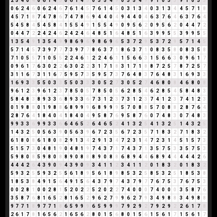
2
5
4
0
4
0
6
1
4
5
0
6
1
4
5
0
3
5
4
9
0
3
5
4
9
9
1
0
3
3
9
1
0
3
3
0
6
2
4
6
0
6
2
4
6
7
6
1
4
5
7
6
1
4
5
0
3
1
3
4
0
3
1
3
4
4
5
7
1
8
4
5
7
1
8
7
4
7
8
6
7
4
7
8
6
9
4
4
0
4
9
4
4
0
4
6
3
7
6
4
6
3
7
6
4
5
4
5
8
4
5
4
5
8
4
1
5
5
4
9
1
5
5
4
9
0
9
5
6
2
0
9
5
6
2
0
4
4
7
2
0
4
4
7
2
2
4
2
4
6
2
4
2
4
6
4
8
5
1
6
4
8
5
1
6
3
9
9
5
5
3
9
9
5
5
1
3
5
4
9
1
3
5
4
9
9
8
6
9
6
9
8
6
9
6
5
3
7
2
9
5
3
7
2
9
5
7
1
4
5
5
7
1
4
5
7
3
9
7
7
7
3
9
7
7
8
6
3
7
1
8
6
3
7
1
0
8
3
5
8
0
8
3
5
8
7
1
0
5
5
7
1
0
5
5
2
2
4
6
1
2
2
4
6
1
1
5
6
6
3
1
5
6
6
3
0
9
6
1
7
0
9
6
1
7
6
3
0
2
2
6
3
0
2
2
3
1
7
1
8
3
1
7
1
8
8
7
2
5
7
8
7
2
5
7
3
1
1
6
7
3
1
1
6
7
5
9
5
7
3
5
9
5
7
3
7
6
4
8
3
7
6
4
8
3
1
6
9
3
3
1
6
9
3
3
5
5
0
3
3
5
5
0
3
3
3
0
5
2
7
3
0
5
2
7
4
6
8
0
8
4
6
8
0
8
9
6
1
2
3
9
6
1
2
3
7
8
5
0
5
7
8
5
0
5
6
2
8
5
4
6
2
8
5
4
5
8
4
8
3
5
8
4
8
3
8
9
3
3
6
8
9
3
3
6
7
3
1
2
3
7
3
1
2
3
7
4
1
2
3
7
4
1
2
3
0
1
9
8
8
0
1
9
8
8
6
8
9
9
9
6
8
9
9
9
5
7
0
8
8
5
7
0
8
8
2
8
7
6
4
2
8
7
6
4
1
8
4
0
4
1
8
4
0
4
9
5
8
7
6
9
5
8
7
6
0
7
4
8
3
0
7
4
8
3
9
9
3
3
6
9
9
3
3
6
6
4
6
5
2
6
4
6
5
2
4
1
3
2
5
4
1
3
2
5
1
4
3
2
5
1
4
3
2
5
0
5
6
3
9
0
5
6
3
9
6
7
2
3
5
6
7
2
3
5
7
1
8
3
2
7
1
8
3
2
6
1
8
0
8
6
1
8
0
8
2
9
1
3
4
2
9
1
3
4
7
2
3
1
4
7
2
3
1
4
5
1
5
7
3
5
1
5
7
3
0
4
8
1
9
0
4
8
1
9
7
4
3
7
1
7
4
3
7
1
3
5
7
5
3
3
5
7
5
3
5
9
8
0
8
5
9
8
0
8
8
9
0
8
8
8
9
0
8
8
6
8
9
4
4
6
8
9
4
4
4
4
4
2
6
4
4
4
2
6
4
3
9
0
9
4
3
9
0
9
3
4
1
1
2
3
4
1
1
2
0
1
8
3
2
0
1
8
3
2
5
9
3
2
5
5
9
3
2
5
5
6
1
8
9
5
6
1
8
9
8
5
3
2
5
8
5
3
2
5
1
8
5
3
8
1
8
5
3
8
4
9
1
5
6
4
9
1
5
6
4
3
7
9
7
4
3
7
9
7
7
6
7
5
3
7
6
7
5
3
0
0
2
8
1
0
0
2
8
1
5
2
0
2
2
5
2
0
2
2
7
4
0
0
0
7
4
0
0
0
3
5
8
7
6
3
5
8
7
6
8
1
6
5
2
8
1
6
5
2
9
6
2
7
9
9
6
2
7
9
3
4
9
8
8
3
4
9
8
8
9
7
7
1
8
9
7
7
1
8
6
5
9
9
9
6
5
9
9
9
7
9
2
9
2
7
9
2
9
2
2
6
1
7
8
2
6
1
7
8
1
6
5
6
2
1
6
5
6
2
8
0
1
5
6
8
0
1
5
6
1
5
6
1
7
1
5
6
1
7