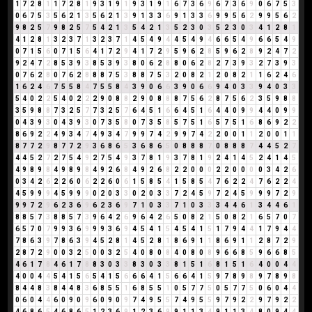
1
7
2
8
1
1
7
2
8
1
9
3
1
9
1
9
3
1
9
1
6
7
3
6
9
6
7
3
6
9
0
6
7
5
3
0
6
7
5
3
5
6
2
1
3
5
6
2
1
3
9
1
3
3
6
9
1
3
3
6
9
9
5
6
2
9
9
5
6
2
9
8
2
5
7
9
8
2
5
7
5
4
2
1
3
5
4
2
1
3
5
2
3
0
3
5
2
3
0
3
4
1
2
8
1
4
1
2
8
1
3
2
3
7
1
3
2
3
7
1
4
5
4
9
4
4
5
4
9
4
6
6
5
4
9
6
6
5
4
9
0
7
1
5
6
0
7
1
5
6
4
1
7
2
9
4
1
7
2
9
5
9
6
2
8
5
9
6
2
8
9
2
4
7
2
9
2
4
7
2
8
5
3
9
3
8
5
3
9
3
8
0
6
2
8
8
0
6
2
8
2
7
3
9
3
2
7
3
9
3
0
7
6
2
8
0
7
6
2
8
8
8
7
5
3
8
8
7
5
3
2
0
8
2
1
2
0
8
2
1
1
6
2
4
6
1
6
2
4
6
7
5
5
8
4
7
5
5
8
4
3
9
0
6
6
3
9
0
6
6
9
4
0
3
3
9
4
0
3
3
5
4
0
2
2
5
4
0
2
2
2
9
0
8
8
2
9
0
8
8
8
7
5
6
2
8
7
5
6
2
3
5
9
8
8
3
5
9
8
8
7
3
2
5
7
7
3
2
5
7
6
4
5
1
6
6
4
5
1
6
4
4
0
9
9
4
4
0
9
9
0
4
3
9
3
0
4
3
9
3
0
7
3
5
8
0
7
3
5
8
5
7
5
1
6
5
7
5
1
6
8
6
9
2
2
8
6
9
2
2
4
9
3
4
7
4
9
3
4
7
9
9
7
4
2
9
9
7
4
2
2
0
0
1
1
2
0
0
1
1
8
7
7
2
9
8
7
7
2
9
3
6
8
6
5
3
6
8
6
5
0
8
8
8
7
0
8
8
8
7
4
4
5
2
7
4
4
5
2
7
2
7
5
4
9
2
7
5
4
9
3
7
8
1
9
3
7
8
1
9
2
4
1
4
5
2
4
1
4
5
4
9
8
9
8
4
9
8
9
8
4
9
2
6
8
4
9
2
6
8
2
2
0
0
0
2
2
0
0
0
0
3
4
2
6
0
3
4
2
6
2
2
6
0
6
2
2
6
0
6
1
5
8
5
4
1
5
8
5
4
7
6
2
2
4
7
6
2
2
4
4
5
9
9
9
4
5
9
9
9
0
2
0
3
3
0
2
0
3
3
7
2
4
5
9
7
2
4
5
9
9
9
7
2
9
9
9
7
2
9
6
2
3
6
9
6
2
3
6
9
7
1
0
3
3
7
1
0
3
3
3
4
4
6
1
3
4
4
6
1
8
8
5
7
3
8
8
5
7
3
9
6
4
2
6
9
6
4
2
6
5
0
8
2
1
5
0
8
2
1
6
5
7
0
7
6
5
7
0
7
9
9
3
6
9
9
9
3
6
9
4
5
4
1
5
4
5
4
1
5
1
7
9
4
4
1
7
9
4
4
7
8
6
3
9
7
8
6
3
9
4
5
2
8
1
4
5
2
8
1
8
6
9
1
1
8
6
9
1
1
2
8
7
2
9
2
8
7
2
9
0
0
3
2
5
0
0
3
2
5
4
0
8
0
8
4
0
8
0
8
9
6
6
8
5
9
6
6
8
5
4
6
1
7
8
4
6
1
7
8
8
3
0
3
3
8
3
0
3
3
8
1
5
1
6
8
1
5
1
6
4
0
0
4
4
4
0
0
4
4
5
4
1
5
6
5
4
1
5
6
6
6
4
1
5
6
6
4
1
5
9
7
8
9
8
9
7
8
9
8
8
4
4
8
3
8
4
4
8
3
6
8
5
5
1
6
8
5
5
1
0
5
7
7
5
0
5
7
7
5
0
6
0
4
4
0
6
0
4
4
6
0
9
0
9
6
0
9
0
9
7
4
9
5
5
7
4
9
5
5
9
7
9
2
2
9
7
9
2
2
4
6
8
6
5
4
6
8
6
5
1
2
3
6
9
1
2
3
6
9
9
1
1
3
4
9
1
1
3
4
8
0
9
4
4