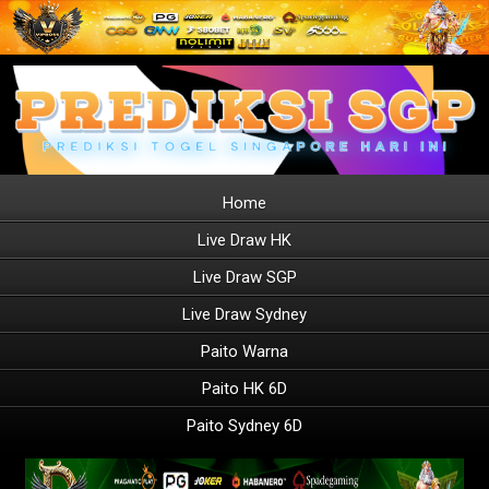
Home
Live Draw HK
Live Draw SGP
Live Draw Sydney
Paito Warna
Paito HK 6D
Paito Sydney 6D