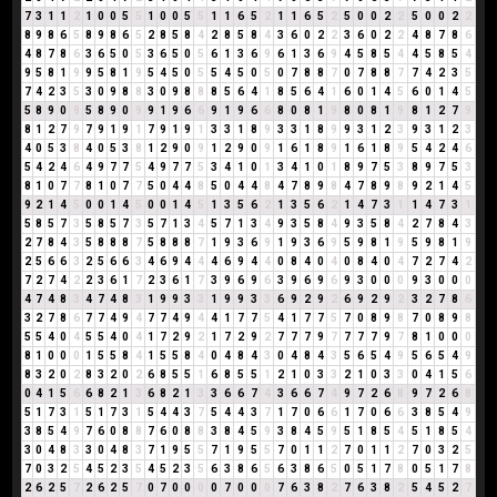
7
3
1
1
2
1
0
0
5
5
1
0
0
5
5
1
1
6
5
2
1
1
6
5
2
5
0
0
2
2
5
0
0
2
2
8
9
8
6
5
8
9
8
6
5
2
8
5
8
4
2
8
5
8
4
3
6
0
2
2
3
6
0
2
2
4
8
7
8
6
4
8
7
8
6
3
6
5
0
5
3
6
5
0
5
6
1
3
6
9
6
1
3
6
9
4
5
8
5
4
4
5
8
5
4
9
5
8
1
9
9
5
8
1
9
5
4
5
0
5
5
4
5
0
5
0
7
8
8
7
0
7
8
8
7
7
4
2
3
5
7
4
2
3
5
3
0
9
8
8
3
0
9
8
8
8
5
6
4
1
8
5
6
4
1
6
0
1
4
5
6
0
1
4
5
5
8
9
0
9
5
8
9
0
9
9
1
9
6
6
9
1
9
6
6
8
0
8
1
9
8
0
8
1
9
8
1
2
7
9
8
1
2
7
9
7
9
1
9
1
7
9
1
9
1
3
3
1
8
9
3
3
1
8
9
9
3
1
2
3
9
3
1
2
3
4
0
5
3
8
4
0
5
3
8
1
2
9
0
9
1
2
9
0
9
1
6
1
8
9
1
6
1
8
9
5
4
2
4
6
5
4
2
4
6
4
9
7
7
5
4
9
7
7
5
3
4
1
0
1
3
4
1
0
1
8
9
7
5
3
8
9
7
5
3
8
1
0
7
7
8
1
0
7
7
5
0
4
4
8
5
0
4
4
8
4
7
8
9
8
4
7
8
9
8
9
2
1
4
5
9
2
1
4
5
0
0
1
4
5
0
0
1
4
5
1
3
5
6
2
1
3
5
6
2
1
4
7
3
1
1
4
7
3
1
5
8
5
7
3
5
8
5
7
3
5
7
1
3
4
5
7
1
3
4
9
3
5
8
4
9
3
5
8
4
2
7
8
4
3
2
7
8
4
3
5
8
8
8
7
5
8
8
8
7
1
9
3
6
9
1
9
3
6
9
5
9
8
1
9
5
9
8
1
9
2
5
6
6
3
2
5
6
6
3
4
6
9
4
4
4
6
9
4
4
0
8
4
0
4
0
8
4
0
4
7
2
7
4
2
7
2
7
4
2
2
3
6
1
7
2
3
6
1
7
3
9
6
9
6
3
9
6
9
6
9
3
0
0
0
9
3
0
0
0
4
7
4
8
3
4
7
4
8
3
1
9
9
3
3
1
9
9
3
3
6
9
2
9
2
6
9
2
9
2
3
2
7
8
6
3
2
7
8
6
7
7
4
9
4
7
7
4
9
4
4
1
7
7
5
4
1
7
7
5
7
0
8
9
8
7
0
8
9
8
5
5
4
0
4
5
5
4
0
4
1
7
2
9
2
1
7
2
9
2
7
7
7
9
7
7
7
7
9
7
8
1
0
0
0
8
1
0
0
0
1
5
5
8
4
1
5
5
8
4
0
4
8
4
3
0
4
8
4
3
5
6
5
4
9
5
6
5
4
9
8
3
2
0
2
8
3
2
0
2
6
8
5
5
1
6
8
5
5
1
2
1
0
3
3
2
1
0
3
3
0
4
1
5
6
0
4
1
5
6
6
8
2
1
3
6
8
2
1
3
3
6
6
7
4
3
6
6
7
4
9
7
2
6
8
9
7
2
6
8
5
1
7
3
1
5
1
7
3
1
5
4
4
3
7
5
4
4
3
7
1
7
0
6
6
1
7
0
6
6
3
8
5
4
9
3
8
5
4
9
7
6
0
8
8
7
6
0
8
8
3
8
4
5
9
3
8
4
5
9
5
1
8
5
4
5
1
8
5
4
3
0
4
8
3
3
0
4
8
3
7
1
9
5
5
7
1
9
5
5
7
0
1
1
2
7
0
1
1
2
7
0
3
2
5
7
0
3
2
5
4
5
2
3
5
4
5
2
3
5
6
3
8
6
5
6
3
8
6
5
0
5
1
7
8
0
5
1
7
8
2
6
2
5
7
2
6
2
5
7
0
7
0
0
0
0
7
0
0
0
7
6
3
8
2
7
6
3
8
2
5
4
5
2
7