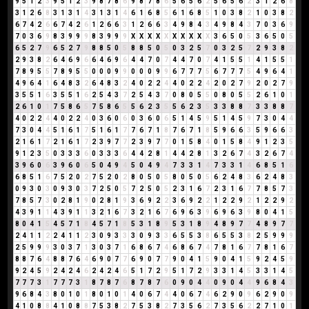
9
5
1
2
3
9
5
1
2
3
9
8
7
8
6
9
8
7
8
6
5
6
5
6
2
5
6
5
6
2
3
1
2
6
8
3
1
2
6
8
3
1
3
1
4
3
1
3
1
4
6
1
6
8
5
6
1
6
8
5
1
0
3
8
2
1
0
3
8
2
6
7
4
2
6
6
7
4
2
6
1
2
6
6
3
1
2
6
6
3
4
9
8
4
3
4
9
8
4
3
7
0
3
6
9
7
0
3
6
9
8
3
9
9
9
8
3
9
9
9
X
X
X
X
X
X
X
X
X
X
3
6
5
0
5
3
6
5
0
5
6
5
2
7
9
6
5
2
7
9
8
8
5
0
5
8
8
5
0
5
0
3
2
5
7
0
3
2
5
7
2
9
3
8
2
2
9
3
8
2
6
4
6
9
6
6
4
6
9
6
4
4
7
0
7
4
4
7
0
7
4
1
5
5
1
4
1
5
5
1
7
8
9
5
5
7
8
9
5
5
0
0
0
9
9
0
0
0
9
9
6
7
7
7
5
6
7
7
7
5
4
9
6
4
1
4
9
6
4
1
6
4
8
3
2
6
4
8
3
2
4
0
2
2
4
4
0
2
2
4
2
0
2
7
9
2
0
2
7
9
3
5
5
1
6
3
5
5
1
6
2
5
4
3
7
2
5
4
3
7
0
8
0
5
5
0
8
0
5
5
2
6
1
0
1
2
6
1
0
1
7
5
8
6
5
7
5
8
6
5
5
6
2
3
5
5
6
2
3
5
3
3
8
8
7
3
3
8
8
7
4
0
2
2
4
4
0
2
2
4
0
3
6
0
6
0
3
6
0
6
5
1
4
5
9
5
1
4
5
9
7
3
0
4
4
7
3
0
4
4
5
1
6
1
7
5
1
6
1
7
7
6
7
1
8
7
6
7
1
8
5
9
6
6
3
5
9
6
6
3
2
1
6
1
7
2
1
6
1
7
2
3
9
7
7
2
3
9
7
7
0
1
5
8
4
0
1
5
8
4
9
1
2
3
5
9
1
2
3
5
0
3
3
3
6
0
3
3
3
6
4
4
2
8
1
4
4
2
8
1
3
2
6
7
4
3
2
6
7
4
3
9
6
0
6
3
9
6
0
6
5
0
4
9
4
5
0
4
9
4
7
3
3
1
4
7
3
3
1
4
6
8
5
1
6
6
8
5
1
6
7
5
2
0
2
7
5
2
0
2
8
0
5
0
5
8
0
5
0
5
6
2
4
8
3
6
2
4
8
3
0
9
3
0
3
0
9
3
0
3
7
2
5
0
5
7
2
5
0
5
2
3
1
6
7
2
3
1
6
7
7
8
5
7
3
7
8
5
7
3
0
2
8
1
9
0
2
8
1
9
3
6
9
2
2
3
6
9
2
2
1
2
2
9
2
1
2
2
9
2
4
3
9
1
1
4
3
9
1
1
3
2
1
6
7
3
2
1
6
7
6
9
6
3
9
6
9
6
3
9
8
0
4
1
5
8
0
4
1
5
4
5
7
1
8
4
5
7
1
8
5
3
1
8
9
5
3
1
8
9
4
8
9
7
7
4
8
9
7
7
2
4
1
1
2
2
4
1
1
2
3
0
9
3
3
3
0
9
3
3
6
5
5
3
8
6
5
5
3
8
2
5
9
9
9
2
5
9
9
9
3
0
3
7
1
3
0
3
7
1
6
8
6
7
4
6
8
6
7
4
7
8
1
6
7
7
8
1
6
7
8
8
7
6
4
8
8
7
6
4
6
9
0
7
7
6
9
0
7
7
9
0
4
1
5
9
0
4
1
5
9
2
4
5
9
9
2
4
5
9
2
4
2
4
6
2
4
2
4
6
5
1
7
2
9
5
1
7
2
9
3
3
1
4
5
3
3
1
4
5
7
7
7
3
1
7
7
7
3
1
8
7
8
7
6
8
7
8
7
6
0
9
0
4
4
0
9
0
4
4
9
6
8
4
3
9
6
8
4
3
8
0
1
0
1
8
0
1
0
1
4
0
6
7
4
4
0
6
7
4
6
2
9
0
9
6
2
9
0
9
4
1
0
8
8
4
1
0
8
8
7
5
3
8
2
7
5
3
8
2
7
3
5
6
2
7
3
5
6
2
2
7
1
0
1