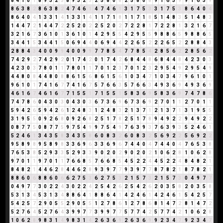
8
4
1
0
1
8
9
3
2
5
8
9
3
2
5
2
5
8
0
8
2
5
8
0
8
9
1
6
3
9
9
1
6
3
9
8
6
3
8
2
8
6
3
8
2
4
7
4
6
1
4
7
4
6
1
3
1
7
5
3
3
1
7
5
3
8
6
4
0
4
8
6
4
0
4
1
3
3
1
4
1
3
3
1
4
1
1
7
1
8
1
1
7
1
8
5
1
4
8
3
5
1
4
8
3
1
4
4
7
2
1
4
4
7
2
2
5
2
0
2
2
5
2
0
2
7
2
2
8
1
7
2
2
8
1
3
2
1
6
7
3
2
1
6
7
3
6
1
0
1
3
6
1
0
1
4
2
9
5
5
4
2
9
5
5
9
8
8
6
5
9
8
8
6
5
3
4
4
1
5
3
4
4
1
5
0
6
9
4
4
0
6
9
4
4
2
2
6
5
2
2
2
6
5
2
2
8
8
4
3
2
8
8
4
3
4
0
0
9
9
4
0
0
9
9
7
7
8
5
4
7
7
8
5
4
2
8
5
6
2
2
8
5
6
2
7
4
2
9
2
7
4
2
9
2
0
1
7
4
2
0
1
7
4
2
6
8
4
4
8
6
8
4
4
8
4
2
3
0
3
4
2
3
0
3
7
8
0
1
1
7
8
0
1
1
7
0
1
2
3
7
0
1
2
3
2
9
5
4
9
2
9
5
4
9
4
4
8
0
8
4
4
8
0
8
8
6
1
5
6
8
6
1
5
6
1
0
3
4
7
1
0
3
4
7
9
6
1
0
1
9
6
1
0
1
7
4
1
6
7
7
4
1
6
7
5
7
6
6
3
5
7
6
6
3
4
9
3
6
9
4
9
3
6
9
4
6
1
6
7
4
6
1
6
7
7
1
5
5
1
7
1
5
5
1
5
8
3
6
9
5
8
3
6
9
7
4
7
8
6
7
4
7
8
6
0
4
3
0
3
0
4
3
0
3
6
7
3
6
9
6
7
3
6
9
2
7
0
1
1
2
7
0
1
1
5
9
4
2
6
5
9
4
2
6
1
2
4
8
3
1
2
4
8
3
2
1
3
7
1
2
1
3
7
1
3
1
9
5
5
3
1
9
5
5
0
9
2
6
8
0
9
2
6
8
2
5
1
7
8
2
5
1
7
8
9
4
9
2
2
9
4
9
2
2
0
8
7
7
5
0
8
7
7
5
9
7
5
4
9
9
7
5
4
9
7
6
3
9
3
7
6
3
9
3
5
2
4
6
1
5
2
4
6
1
3
4
3
5
8
3
4
3
5
8
6
0
8
3
2
6
0
8
3
2
5
6
9
2
2
5
6
9
2
2
9
5
8
9
8
9
5
8
9
8
3
3
6
9
6
3
3
6
9
6
7
4
4
0
4
7
4
4
0
4
7
6
5
3
8
7
6
5
3
8
5
2
9
3
3
5
2
9
3
3
9
0
2
0
2
9
0
2
0
2
1
0
6
2
8
1
0
6
2
8
9
7
0
1
1
9
7
0
1
1
7
6
6
8
5
7
6
6
8
5
4
5
2
2
4
4
5
2
2
4
8
4
8
2
1
8
4
8
2
1
4
4
6
2
8
4
4
6
2
8
9
3
9
7
7
9
3
9
7
7
8
7
8
2
1
8
7
8
2
1
8
8
6
0
6
8
8
6
0
6
6
2
7
5
3
6
2
7
5
3
2
1
5
7
3
2
1
5
7
3
0
4
9
7
7
0
4
9
7
7
3
0
2
2
4
3
0
2
2
4
2
5
4
2
6
2
5
4
2
6
2
0
3
5
8
2
0
3
5
8
5
3
1
3
4
5
3
1
3
4
8
8
6
4
1
8
8
6
4
1
4
2
4
6
1
4
2
4
6
1
5
4
2
5
7
5
4
2
5
7
2
9
0
5
5
2
9
0
5
5
1
2
7
8
6
1
2
7
8
6
8
1
4
7
2
8
1
4
7
2
5
2
7
6
4
5
2
7
6
4
3
9
9
7
7
3
9
9
7
7
5
7
7
4
2
5
7
7
4
2
1
0
6
2
8
1
0
6
2
8
9
8
3
1
4
9
8
3
1
4
2
6
3
6
9
2
6
3
6
9
9
2
3
4
7
9
2
3
4
7