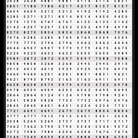
2
6
2
8
1
2
6
2
8
1
0
8
8
1
9
0
8
8
1
9
4
1
1
4
5
4
1
1
4
5
5
8
5
1
6
5
8
5
1
6
7
1
8
6
5
7
1
8
6
5
4
2
1
7
8
4
2
1
7
8
8
1
5
7
3
8
1
5
7
3
4
6
0
9
9
4
6
0
9
9
3
2
1
2
3
3
2
1
2
3
9
1
9
2
2
9
1
9
2
2
4
2
8
5
4
4
2
8
5
4
5
2
7
1
8
5
2
7
1
8
8
5
1
4
5
8
5
1
4
5
9
4
5
0
5
9
4
5
0
5
1
3
7
0
7
1
3
7
0
7
6
7
6
7
4
6
7
6
7
4
6
1
3
5
8
6
1
3
5
8
3
1
4
2
6
3
1
4
2
6
0
2
0
7
7
0
2
0
7
7
3
2
5
2
7
3
2
5
2
7
4
9
7
8
6
4
9
7
8
6
8
2
7
0
7
8
2
7
0
7
5
8
3
4
7
5
8
3
4
7
3
8
6
8
5
3
8
6
8
5
7
0
7
6
4
7
0
7
6
4
0
2
8
5
4
0
2
8
5
4
8
7
6
9
6
8
7
6
9
6
4
3
0
9
9
4
3
0
9
9
7
7
7
5
3
7
7
7
5
3
2
7
9
6
6
2
7
9
6
6
3
4
6
2
8
3
4
6
2
8
4
0
4
4
8
4
0
4
4
8
6
9
0
7
7
6
9
0
7
7
9
7
7
9
7
9
7
7
9
7
4
6
7
5
3
4
6
7
5
3
9
2
2
0
2
9
2
2
0
2
4
6
3
2
5
4
6
3
2
5
5
0
5
5
1
5
0
5
5
1
3
9
8
9
8
3
9
8
9
8
2
8
7
2
9
2
8
7
2
9
5
0
9
7
7
5
0
9
7
7
7
5
8
8
7
7
5
8
8
7
9
8
5
8
4
9
8
5
8
4
3
2
6
8
5
3
2
6
8
5
2
9
9
5
5
2
9
9
5
5
2
9
1
0
1
2
9
1
0
1
4
0
1
0
1
4
0
1
0
1
3
9
2
9
2
3
9
2
9
2
6
9
7
0
7
6
9
7
0
7
9
4
6
0
6
9
4
6
0
6
6
2
0
1
1
6
2
0
1
1
8
8
3
1
4
8
8
3
1
4
9
6
2
1
3
9
6
2
1
3
8
7
9
3
3
8
7
9
3
3
3
1
6
3
9
3
1
6
3
9
6
9
1
1
2
6
9
1
1
2
8
6
3
8
2
8
6
3
8
2
0
9
7
9
7
0
9
7
9
7
4
7
0
3
3
4
7
0
3
3
0
9
7
8
6
0
9
7
8
6
6
9
5
9
5
6
9
5
9
5
6
3
0
2
2
6
3
0
2
2
0
6
9
5
5
0
6
9
5
5
2
8
6
4
1
2
8
6
4
1
0
1
2
4
6
0
1
2
4
6
9
7
9
8
8
9
7
9
8
8
9
2
4
1
5
9
2
4
1
5
5
8
2
8
1
5
8
2
8
1
7
7
3
2
5
7
7
3
2
5
0
9
7
6
4
0
9
7
6
4
2
8
4
5
9
2
8
4
5
9
8
4
3
1
4
8
4
3
1
4
0
2
3
4
7
0
2
3
4
7
7
7
2
1
3
7
7
2
1
3
6
6
9
1
1
6
6
9
1
1
2
6
7
9
7
2
6
7
9
7
8
8
0
4
4
8
8
0
4
4
4
7
7
7
5
4
7
7
7
5
7
0
1
5
6
7
0
1
5
6
5
4
5
1
6
5
4
5
1
6
2
0
3
8
2
2
0
3
8
2
5
2
6
9
6
5
2
6
9
6
2
7
3
7
1
2
7
3
7
1
0
7
1
7
8
0
7
1
7
8
7
4
6
2
8
7
4
6
2
8
5
7
9
0
9
5
7
9
0
9
5
3
4
4
8
5
3
4
4
8
9
3
7
2
9
9
3
7
2
9
7
9
8
0
8
7
9
8
0
8
4
2
0
6
6
4
2
0
6
6
7
6
7
6
4
7
6
7
6
4
7
3
4
9
4
7
3
4
9
4
8
0
3
9
3
8
0
3
9
3
3
8
8
8
7
3
8
8
8
7
6
2
0
3
3