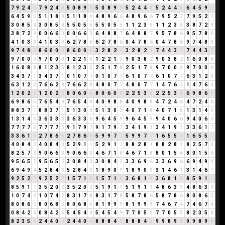
7
9
2
4
6
7
9
2
4
6
5
0
8
9
8
5
0
8
9
8
5
2
4
4
8
5
2
4
4
8
6
4
5
9
5
6
4
5
9
5
5
1
1
8
9
5
1
1
8
9
4
8
9
6
6
4
8
9
6
6
7
9
5
2
7
7
9
5
2
7
3
0
8
5
4
3
0
8
5
4
5
5
0
5
5
5
5
0
5
5
1
1
2
3
5
1
1
2
3
5
3
8
7
2
9
3
8
7
2
9
0
0
6
6
3
0
0
6
6
3
6
4
8
8
7
6
4
8
8
7
9
5
7
8
6
9
5
7
8
6
4
1
0
3
3
4
1
0
3
3
6
2
7
8
6
6
2
7
8
6
0
4
7
8
6
0
4
7
8
6
9
7
4
8
3
9
7
4
8
3
8
6
0
0
0
8
6
0
0
0
3
2
8
2
1
3
2
8
2
1
7
4
4
3
7
7
4
4
3
7
9
7
0
0
0
9
7
0
0
0
1
2
2
1
3
1
2
2
1
3
9
0
3
8
2
9
0
3
8
2
1
6
0
8
8
1
6
0
8
8
8
1
2
3
5
8
1
2
3
5
2
5
1
7
8
2
5
1
7
8
9
7
0
0
0
9
7
0
0
0
3
4
3
7
1
3
4
3
7
1
0
1
0
7
7
0
1
0
7
7
6
1
0
7
7
6
1
0
7
7
6
3
1
2
3
6
3
1
2
3
7
6
6
2
8
7
6
6
2
8
4
8
0
7
7
4
8
0
7
7
1
4
7
6
4
1
4
7
6
4
1
2
0
2
2
1
2
0
2
2
8
0
6
0
6
8
0
6
0
6
2
2
5
3
8
2
2
5
3
8
6
9
8
6
5
6
9
8
6
5
7
6
5
4
9
7
6
5
4
9
4
0
9
8
8
4
0
9
8
8
4
7
2
4
6
4
7
2
4
6
8
8
3
7
1
8
8
3
7
1
5
1
3
0
3
5
1
3
0
3
4
0
7
1
8
4
0
7
1
8
1
3
1
4
5
1
3
1
4
5
3
6
3
3
6
3
6
3
3
6
9
6
4
5
9
9
6
4
5
9
9
4
0
6
6
9
4
0
6
6
7
7
7
7
5
7
7
7
7
5
9
1
7
9
7
9
1
7
9
7
3
4
1
9
1
3
4
1
9
1
3
3
6
1
7
3
3
6
1
7
2
7
8
6
5
2
7
8
6
5
5
9
9
7
7
5
9
9
7
7
1
6
5
5
1
1
6
5
5
1
4
0
8
4
3
4
0
8
4
3
5
2
9
1
1
5
2
9
1
1
8
8
2
8
1
8
8
2
8
1
8
2
5
7
3
8
2
5
7
3
9
0
6
6
3
9
0
6
6
3
4
6
7
1
8
4
6
7
1
8
8
0
1
5
6
8
0
1
5
6
9
5
6
5
2
9
5
6
5
2
3
0
8
4
3
3
0
8
4
3
3
3
6
9
6
3
3
6
9
6
6
9
4
9
4
6
9
4
9
4
5
2
8
4
3
5
2
8
4
3
1
8
9
0
9
1
8
9
0
9
3
1
4
6
1
3
1
4
6
1
9
2
5
2
7
9
2
5
2
7
1
5
7
1
8
1
5
7
1
8
3
6
8
1
9
3
6
8
1
9
8
5
9
1
1
8
5
9
1
1
3
5
2
0
2
3
5
2
0
2
5
1
9
1
1
5
1
9
1
1
4
8
6
3
9
4
8
6
3
9
1
0
7
4
2
1
0
7
4
2
8
3
1
7
8
8
3
1
7
8
5
8
7
8
6
5
8
7
8
6
8
0
8
6
5
8
0
8
6
5
8
0
6
8
5
8
0
6
8
5
8
1
9
9
9
8
1
9
9
9
7
4
6
7
4
7
4
6
7
4
0
8
4
2
6
0
8
4
2
6
5
4
5
4
9
5
4
5
4
9
7
7
0
5
5
7
7
0
5
5
8
2
3
5
8
8
2
3
5
8
2
4
4
0
4
2
4
4
0
4
8
8
8
4
3
8
8
8
4
3
9
9
8
9
8
9
9
8
9
8