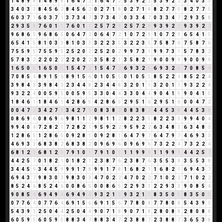
1
4
8
9
8
1
4
8
9
8
1
6
4
7
2
1
6
4
7
2
5
3
9
2
2
5
3
9
2
2
3
4
0
3
3
3
4
0
3
3
8
4
5
6
2
8
4
5
6
2
0
2
7
1
8
0
2
7
1
8
8
2
7
7
5
8
2
7
7
5
6
0
3
7
1
6
0
3
7
1
3
7
3
4
7
3
7
3
4
7
0
3
3
4
7
0
3
3
4
7
2
9
3
5
8
2
9
3
5
8
7
6
0
1
1
7
6
0
1
1
2
5
7
2
9
2
5
7
2
9
9
3
9
2
2
9
3
9
2
2
9
6
8
6
5
9
6
8
6
5
0
6
4
7
2
0
6
4
7
2
1
0
7
2
9
1
0
7
2
9
6
5
4
1
5
6
5
4
1
5
8
1
0
3
3
8
1
0
3
3
3
2
2
3
5
3
2
2
3
5
7
5
8
7
6
7
5
8
7
6
7
5
5
9
5
7
5
5
9
5
2
5
2
0
2
2
5
2
0
2
9
9
7
3
1
9
9
7
3
1
5
7
8
3
2
5
7
8
3
2
2
2
0
2
2
2
2
0
2
2
3
5
8
2
1
3
5
8
2
1
9
0
0
9
9
9
0
0
9
9
1
6
5
0
5
1
6
5
0
5
1
5
4
7
2
1
5
4
7
2
6
9
3
2
5
6
9
3
2
5
7
0
8
5
4
7
0
8
5
4
8
9
1
5
6
8
9
1
5
6
0
1
0
5
5
0
1
0
5
5
8
5
2
2
4
8
5
2
2
4
3
9
8
4
3
3
9
8
4
3
2
3
4
4
8
2
3
4
4
8
3
2
0
1
1
3
2
0
1
1
9
3
2
2
4
9
3
2
2
4
0
0
5
9
5
0
0
5
9
5
3
3
0
4
4
3
3
0
4
4
9
0
4
1
5
9
0
4
1
5
1
8
4
6
1
1
8
4
6
1
4
2
8
6
5
4
2
8
6
5
2
9
5
1
6
2
9
5
1
6
0
0
4
7
2
0
0
4
7
2
3
4
2
7
9
3
4
2
7
9
0
8
3
8
2
0
8
3
8
2
4
4
5
3
8
4
4
5
3
8
0
8
6
9
6
0
8
6
9
6
9
8
1
1
2
9
8
1
1
2
8
2
2
3
5
8
2
2
3
5
9
9
4
0
4
9
9
4
0
4
7
2
8
2
1
7
2
8
2
1
9
5
9
2
2
9
5
9
2
2
6
3
4
8
3
6
3
4
8
3
1
2
8
6
5
1
2
8
6
5
0
9
2
8
1
0
9
2
8
1
6
4
7
9
7
6
4
7
9
7
4
6
9
3
3
4
6
9
3
3
6
8
3
8
2
6
8
3
8
2
0
9
6
9
6
0
9
6
9
6
7
3
2
2
4
7
3
2
2
4
6
8
1
2
3
6
8
1
2
3
7
9
1
0
1
7
9
1
0
1
1
1
9
9
9
1
1
9
9
9
4
4
2
5
7
4
4
2
5
7
0
1
8
2
1
0
1
8
2
1
2
3
8
7
6
2
3
8
7
6
3
5
5
3
8
3
5
5
3
8
3
4
4
5
9
3
4
4
5
9
9
9
1
7
8
9
9
1
7
8
1
6
8
2
1
1
6
8
2
1
6
9
4
3
7
6
9
4
3
7
9
8
3
0
3
9
8
3
0
3
4
7
0
2
2
4
7
0
2
2
7
1
0
2
2
7
1
0
2
2
8
5
2
4
6
8
5
2
4
6
0
0
8
6
5
0
0
8
6
5
2
2
9
3
3
2
2
9
3
3
9
0
8
5
4
9
0
8
5
4
6
9
4
9
4
6
9
4
9
4
9
3
2
1
3
9
3
2
1
3
8
3
5
0
5
8
3
5
0
5
0
7
7
6
4
0
7
7
6
4
6
9
1
5
6
6
9
1
5
6
7
7
8
0
8
7
7
8
0
8
5
4
3
9
3
5
4
3
9
3
2
5
0
4
4
2
5
0
4
4
9
0
7
1
8
9
0
7
1
8
2
8
0
8
8
2
8
0
8
8
6
0
5
9
5
6
0
5
9
5
8
8
3
4
7
8
8
3
4
7
2
3
8
8
7
2
3
8
8
7
3
6
5
3
8