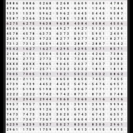
0
8
8
6
5
0
8
8
6
5
0
2
6
8
5
0
2
6
8
5
0
6
0
9
9
0
6
0
9
9
4
7
8
6
5
4
7
8
6
5
5
9
0
5
5
5
9
0
5
5
6
2
9
9
9
6
2
9
9
9
1
3
4
6
1
1
3
4
6
1
1
5
3
9
3
1
5
3
9
3
5
9
6
2
8
5
9
6
2
8
0
4
4
5
9
0
4
4
5
9
9
5
8
7
6
9
5
8
7
6
3
3
6
6
3
3
3
6
6
3
1
3
8
5
4
1
3
8
5
4
6
1
9
4
4
6
1
9
4
4
6
2
7
5
3
6
2
7
5
3
9
6
3
8
2
9
6
3
8
2
4
0
8
4
3
4
0
8
4
3
4
5
0
6
6
4
5
0
6
6
0
1
0
6
6
0
1
0
6
6
4
9
2
7
9
4
9
2
7
9
5
1
3
0
3
5
1
3
0
3
4
5
7
8
6
4
5
7
8
6
6
3
7
3
1
6
3
7
3
1
5
9
0
1
1
5
9
0
1
1
2
4
0
9
9
2
4
0
9
9
9
7
2
3
5
9
7
2
3
5
8
2
7
7
5
8
2
7
7
5
8
2
7
1
8
8
2
7
1
8
7
3
1
2
3
7
3
1
2
3
4
3
5
9
5
4
3
5
9
5
2
8
8
7
6
2
8
8
7
6
9
5
4
2
6
9
5
4
2
6
1
6
2
7
9
1
6
2
7
9
4
2
9
5
5
4
2
9
5
5
8
5
7
1
8
8
5
7
1
8
2
1
5
4
9
2
1
5
4
9
5
5
0
4
4
5
5
0
4
4
4
2
6
0
6
4
2
6
0
6
7
3
8
6
5
7
3
8
6
5
2
7
7
3
1
2
7
7
3
1
7
3
4
0
4
7
3
4
0
4
3
9
8
3
2
3
9
8
3
2
X
X
X
X
X
X
X
X
X
X
9
0
6
5
2
9
0
6
5
2
3
4
3
7
1
3
4
3
7
1
3
3
0
3
3
3
3
0
3
3
2
5
7
1
8
2
5
7
1
8
5
3
3
2
5
5
3
3
2
5
1
8
1
8
9
1
8
1
8
9
7
0
0
5
5
7
0
0
5
5
1
0
2
1
3
1
0
2
1
3
5
0
3
2
5
5
0
3
2
5
0
8
6
2
8
0
8
6
2
8
2
1
1
5
6
2
1
1
5
6
8
6
5
0
5
8
6
5
0
5
7
4
5
5
1
7
4
5
5
1
4
7
3
9
3
4
7
3
9
3
4
4
5
2
7
4
4
5
2
7
5
4
7
6
4
5
4
7
6
4
6
9
5
7
3
6
9
5
7
3
5
1
9
8
8
5
1
9
8
8
3
0
6
7
4
3
0
6
7
4
0
7
7
1
8
0
7
7
1
8
2
2
2
2
4
2
2
2
2
4
9
7
4
2
6
9
7
4
2
6
8
7
3
7
1
8
7
3
7
1
0
7
4
8
3
0
7
4
8
3
2
9
4
4
8
2
9
4
4
8
7
0
6
0
6
7
0
6
0
6
4
9
1
6
7
4
9
1
6
7
9
9
5
7
3
9
9
5
7
3
5
9
0
9
9
5
9
0
9
9
3
9
9
9
9
3
9
9
9
9
9
9
9
4
4
9
9
9
4
4
9
1
2
6
8
9
1
2
6
8
5
4
1
5
6
5
4
1
5
6
3
6
1
5
6
3
6
1
5
6
7
4
7
3
1
7
4
7
3
1
3
0
2
0
2
3
0
2
0
2
6
7
4
3
7
6
7
4
3
7
6
3
5
7
3
6
3
5
7
3
7
3
6
7
4
7
3
6
7
4
0
6
0
4
4
0
6
0
4
4
3
4
1
3
4
3
4
1
3
4
6
2
3
9
3
6
2
3
9
3
5
0
2
7
9
5
0
2
7
9
8
3
0
0
0
8
3
0
0
0
2
9
6
1
7
2
9
6
1
7
1
7
5
9
5
1
7
5
9
5
9
4
1
3
4
9
4
1
3
4
9
4
1
5
6
9
4
1
5
6