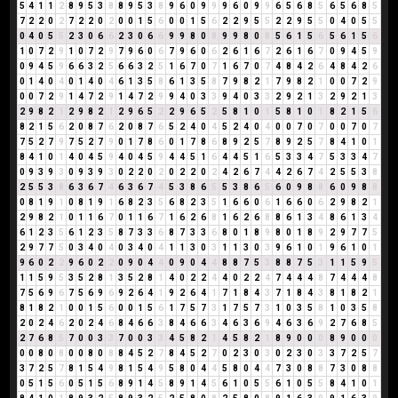
5
4
1
1
2
8
9
5
3
8
8
9
5
3
8
9
6
0
9
9
9
6
0
9
9
6
5
6
8
5
6
5
6
8
5
7
2
2
0
2
7
2
2
0
2
0
0
1
5
6
0
0
1
5
6
2
2
9
5
5
2
2
9
5
5
0
4
0
5
5
0
4
0
5
5
2
3
0
6
6
2
3
0
6
6
9
9
8
0
8
9
9
8
0
8
5
6
1
5
6
5
6
1
5
6
1
0
7
2
9
1
0
7
2
9
7
9
6
0
6
7
9
6
0
6
2
6
1
6
7
2
6
1
6
7
0
9
4
5
9
0
9
4
5
9
6
6
3
2
5
6
6
3
2
5
1
6
7
0
7
1
6
7
0
7
4
8
4
2
6
4
8
4
2
6
0
1
4
0
4
0
1
4
0
4
6
1
3
5
8
6
1
3
5
8
7
9
8
2
1
7
9
8
2
1
0
0
7
2
9
0
0
7
2
9
1
4
7
2
9
1
4
7
2
9
9
4
0
3
3
9
4
0
3
3
2
9
2
1
3
2
9
2
1
3
2
9
8
2
1
2
9
8
2
1
2
9
6
5
2
2
9
6
5
2
5
8
1
0
1
5
8
1
0
1
8
2
1
5
6
8
2
1
5
6
2
0
8
7
6
2
0
8
7
6
5
2
4
0
4
5
2
4
0
4
0
0
7
0
7
0
0
7
0
7
7
5
2
7
9
7
5
2
7
9
0
1
7
8
6
0
1
7
8
6
8
9
2
5
7
8
9
2
5
7
8
4
1
0
1
8
4
1
0
1
4
0
4
5
9
4
0
4
5
9
4
4
5
1
6
4
4
5
1
6
5
3
3
4
7
5
3
3
4
7
0
9
3
9
3
0
9
3
9
3
0
2
2
0
2
0
2
2
0
2
4
2
6
7
4
4
2
6
7
4
2
5
5
3
8
2
5
5
3
8
6
3
6
7
4
6
3
6
7
4
5
3
8
6
5
5
3
8
6
5
6
0
9
8
8
6
0
9
8
8
0
8
1
9
1
0
8
1
9
1
6
8
2
3
5
6
8
2
3
5
1
6
6
0
6
1
6
6
0
6
2
9
8
2
1
2
9
8
2
1
0
1
1
6
7
0
1
1
6
7
1
6
2
6
8
1
6
2
6
8
8
6
1
3
4
8
6
1
3
4
6
1
2
3
5
6
1
2
3
5
8
7
3
3
6
8
7
3
3
6
8
0
1
8
9
8
0
1
8
9
2
9
7
7
5
2
9
7
7
5
0
3
4
0
4
0
3
4
0
4
1
1
3
0
3
1
1
3
0
3
9
6
1
0
1
9
6
1
0
1
9
6
0
2
2
9
6
0
2
2
0
9
0
4
4
0
9
0
4
4
8
8
7
5
3
8
8
7
5
3
1
1
5
9
5
1
1
5
9
5
3
5
2
8
1
3
5
2
8
1
4
0
2
2
4
4
0
2
2
4
7
4
4
4
8
7
4
4
4
8
7
5
6
9
6
7
5
6
9
6
9
2
6
4
1
9
2
6
4
1
7
1
8
4
3
7
1
8
4
3
8
1
8
2
1
8
1
8
2
1
0
0
1
5
6
0
0
1
5
6
1
7
5
7
3
1
7
5
7
3
1
0
3
5
8
1
0
3
5
8
2
0
2
4
6
2
0
2
4
6
8
4
6
6
3
8
4
6
6
3
4
6
3
6
9
4
6
3
6
9
2
7
6
8
5
2
7
6
8
5
7
0
0
3
3
7
0
0
3
3
4
5
8
2
1
4
5
8
2
1
8
9
0
0
0
8
9
0
0
0
0
0
8
0
8
0
0
8
0
8
8
4
5
2
7
8
4
5
2
7
0
2
3
0
3
0
2
3
0
3
3
7
2
5
7
3
7
2
5
7
8
1
5
4
9
8
1
5
4
9
5
8
0
4
4
5
8
0
4
4
7
3
0
8
8
7
3
0
8
8
0
5
1
5
6
0
5
1
5
6
8
9
1
4
5
8
9
1
4
5
6
1
0
5
5
6
1
0
5
5
8
4
1
0
1