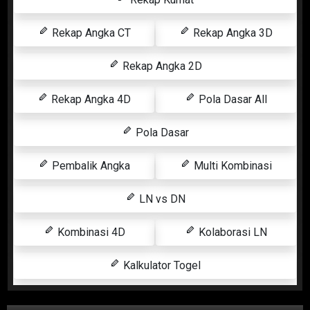
Rekap Angka CT
Rekap Angka 3D
Rekap Angka 2D
Rekap Angka 4D
Pola Dasar All
Pola Dasar
Pembalik Angka
Multi Kombinasi
LN vs DN
Kombinasi 4D
Kolaborasi LN
Kalkulator Togel