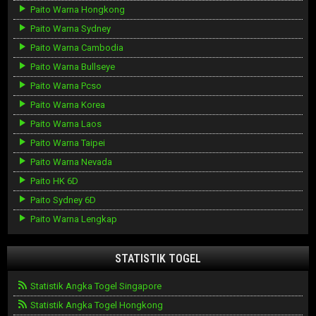
Paito Warna Hongkong
Paito Warna Sydney
Paito Warna Cambodia
Paito Warna Bullseye
Paito Warna Pcso
Paito Warna Korea
Paito Warna Laos
Paito Warna Taipei
Paito Warna Nevada
Paito HK 6D
Paito Sydney 6D
Paito Warna Lengkap
STATISTIK TOGEL
Statistik Angka Togel Singapore
Statistik Angka Togel Hongkong