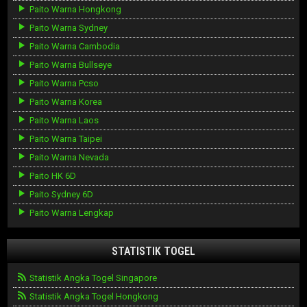
Paito Warna Hongkong
Paito Warna Sydney
Paito Warna Cambodia
Paito Warna Bullseye
Paito Warna Pcso
Paito Warna Korea
Paito Warna Laos
Paito Warna Taipei
Paito Warna Nevada
Paito HK 6D
Paito Sydney 6D
Paito Warna Lengkap
STATISTIK TOGEL
Statistik Angka Togel Singapore
Statistik Angka Togel Hongkong