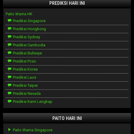
PREDIKSI HARI INI
Paito Warna HK
Prediksi Singapore
Prediksi Hongkong
Prediksi Sydney
Prediksi Cambodia
Prediksi Bullseye
Prediksi Pcso
Prediksi Korea
Prediksi Laos
Prediksi Taipei
Prediksi Nevada
Prediksi Kami Lengkap
PAITO HARI INI
Paito Warna Singapore