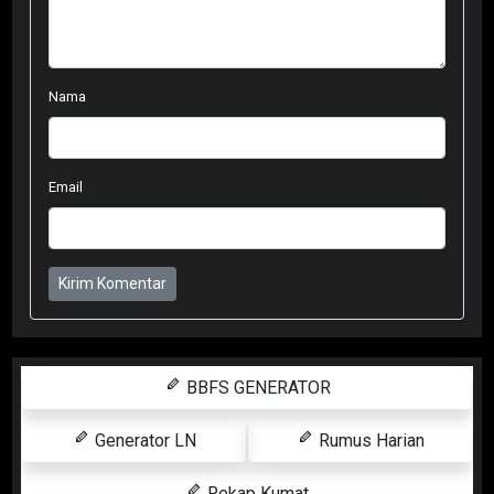
Nama
Email
Kirim Komentar
BBFS GENERATOR
Generator LN
Rumus Harian
Rekap Kumat