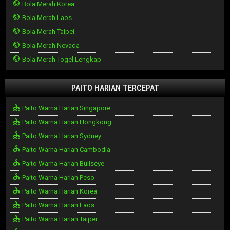
Bola Merah Korea
Bola Merah Laos
Bola Merah Taipei
Bola Merah Nevada
Bola Merah Togel Lengkap
PAITO HARIAN TERCEPAT
Paito Warna Harian Singapore
Paito Warna Harian Hongkong
Paito Warna Harian Sydney
Paito Warna Harian Cambodia
Paito Warna Harian Bullseye
Paito Warna Harian Pcso
Paito Warna Harian Korea
Paito Warna Harian Laos
Paito Warna Harian Taipei