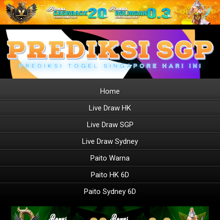
Home
Live Draw HK
Live Draw SGP
Live Draw Sydney
Paito Warna
Paito HK 6D
Paito Sydney 6D