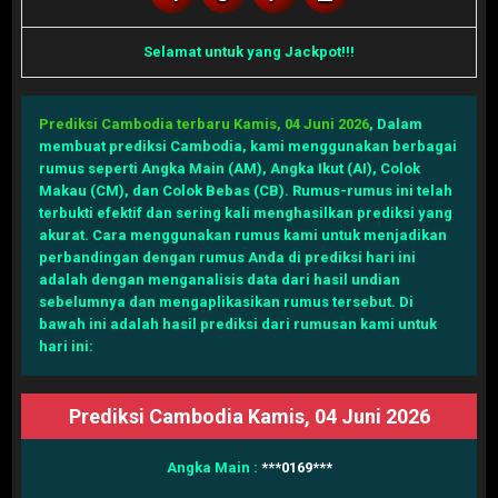
Selamat untuk yang Jackpot!!!
Prediksi Cambodia terbaru Kamis, 04 Juni 2026
,
Dalam
membuat prediksi Cambodia, kami menggunakan berbagai
rumus seperti Angka Main (AM), Angka Ikut (AI), Colok
Makau (CM), dan Colok Bebas (CB). Rumus-rumus ini telah
terbukti efektif dan sering kali menghasilkan prediksi yang
akurat. Cara menggunakan rumus kami untuk menjadikan
perbandingan dengan rumus Anda di prediksi hari ini
adalah dengan menganalisis data dari hasil undian
sebelumnya dan mengaplikasikan rumus tersebut. Di
bawah ini adalah hasil prediksi dari rumusan kami untuk
hari ini:
Prediksi Cambodia Kamis, 04 Juni 2026
Angka Main :
***0169***