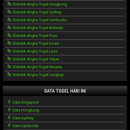
Statistik Angka Togel Hongkong
Statistik Angka Togel Sydney
Statistik Angka Togel Cambodia
Statistik Angka Togel Bullseye
Statistik Angka Togel Pcso
Statistik Angka Togel Korea
Statistik Angka Togel Laos
Statistik Angka Togel Taipei
Statistik Angka Togel Nevada
Statistik Angka Togel Lengkap
DATA TOGEL HARI INI
Data Singapore
Data Hongkong
Data Sydney
Data Cambodia