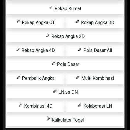
Rekap Kumat
Rekap Angka CT
Rekap Angka 3D
Rekap Angka 2D
Rekap Angka 4D
Pola Dasar All
Pola Dasar
Pembalik Angka
Multi Kombinasi
LN vs DN
Kombinasi 4D
Kolaborasi LN
Kalkulator Togel