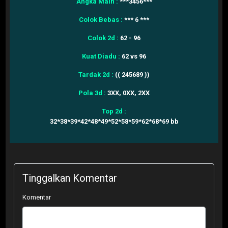
Angka Main :
***3456***
Colok Bebas :
*** 6 ***
Colok 2d :
62 - 96
Kuat Diadu :
62 vs 96
Tardak 2d :
(( 245689 ))
Pola 3d :
3XX, 0XX, 2XX
Top 2d :
32*38*39*42*48*49*52*58*59*62*68*69 bb
Tinggalkan Komentar
Komentar