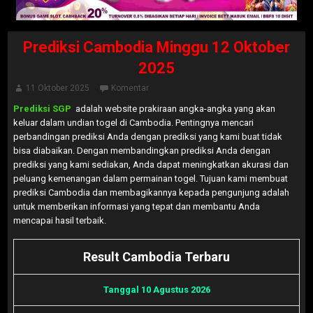
Prediksi Cambodia Minggu 12 Oktober
2025
11 Oktober 2025
Komentar
Prediksi SGP
adalah website prakiraan angka-angka yang akan
keluar dalam undian togel di Cambodia. Pentingnya mencari
perbandingan prediksi Anda dengan prediksi yang kami buat tidak
bisa diabaikan. Dengan membandingkan prediksi Anda dengan
prediksi yang kami sediakan, Anda dapat meningkatkan akurasi dan
peluang kemenangan dalam permainan togel. Tujuan kami membuat
prediksi Cambodia dan membagikannya kepada pengunjung adalah
untuk memberikan informasi yang tepat dan membantu Anda
mencapai hasil terbaik.
Result Cambodia Terbaru
Tanggal 10 Agustus 2026