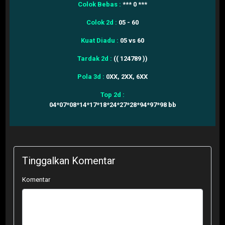
Colok Bebas :
*** 0 ***
Colok 2d :
05 - 60
Kuat Diadu :
05 vs 60
Tardak 2d :
(( 124789 ))
Pola 3d :
0XX, 2XX, 6XX
Top 2d :
04*07*08*14*17*18*24*27*28*94*97*98 bb
Tinggalkan Komentar
Komentar