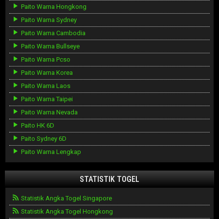
Paito Warna Hongkong
Paito Warna Sydney
Paito Warna Cambodia
Paito Warna Bullseye
Paito Warna Pcso
Paito Warna Korea
Paito Warna Laos
Paito Warna Taipei
Paito Warna Nevada
Paito HK 6D
Paito Sydney 6D
Paito Warna Lengkap
STATISTIK TOGEL
Statistik Angka Togel Singapore
Statistik Angka Togel Hongkong