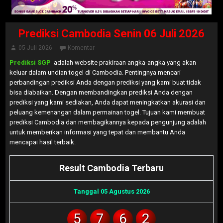
Prediksi Cambodia Senin 06 Juli 2026
05 Juli 2026
Komentar
Prediksi SGP
adalah website prakiraan angka-angka yang akan
keluar dalam undian togel di Cambodia. Pentingnya mencari
perbandingan prediksi Anda dengan prediksi yang kami buat tidak
bisa diabaikan. Dengan membandingkan prediksi Anda dengan
prediksi yang kami sediakan, Anda dapat meningkatkan akurasi dan
peluang kemenangan dalam permainan togel. Tujuan kami membuat
prediksi Cambodia dan membagikannya kepada pengunjung adalah
untuk memberikan informasi yang tepat dan membantu Anda
mencapai hasil terbaik.
Result Cambodia Terbaru
Tanggal 05 Agustus 2026
5
7
6
2