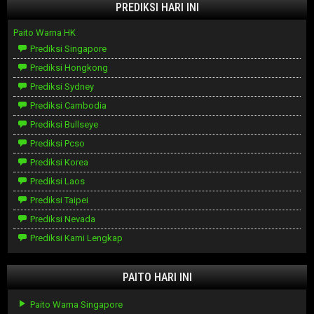
PREDIKSI HARI INI
Paito Warna HK
Prediksi Singapore
Prediksi Hongkong
Prediksi Sydney
Prediksi Cambodia
Prediksi Bullseye
Prediksi Pcso
Prediksi Korea
Prediksi Laos
Prediksi Taipei
Prediksi Nevada
Prediksi Kami Lengkap
PAITO HARI INI
Paito Warna Singapore