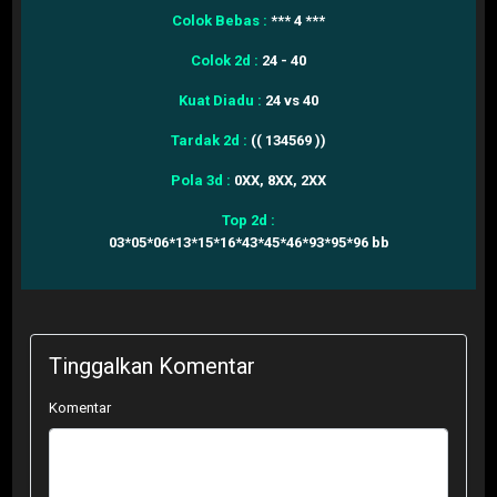
Colok Bebas :
*** 4 ***
Colok 2d :
24 - 40
Kuat Diadu :
24 vs 40
Tardak 2d :
(( 134569 ))
Pola 3d :
0XX, 8XX, 2XX
Top 2d :
03*05*06*13*15*16*43*45*46*93*95*96 bb
Tinggalkan Komentar
Komentar