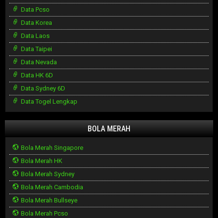
Data Pcso
Data Korea
Data Laos
Data Taipei
Data Nevada
Data HK 6D
Data Sydney 6D
Data Togel Lengkap
BOLA MERAH
Bola Merah Singapore
Bola Merah HK
Bola Merah Sydney
Bola Merah Cambodia
Bola Merah Bullseye
Bola Merah Pcso