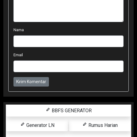
Nama
Email
Kirim Komentar
BBFS GENERATOR
Generator LN
Rumus Harian