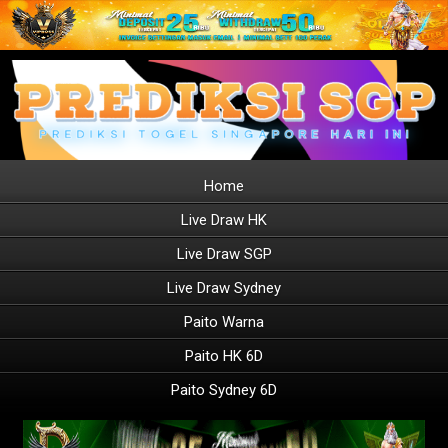
Home
Live Draw HK
Live Draw SGP
Live Draw Sydney
Paito Warna
Paito HK 6D
Paito Sydney 6D