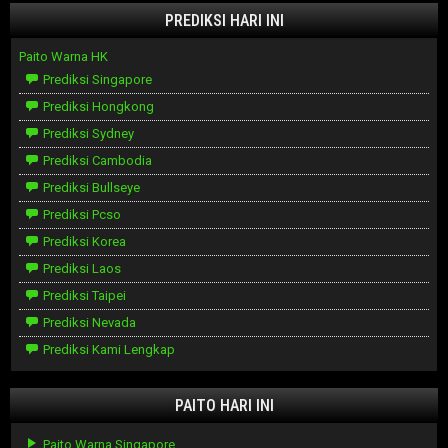
PREDIKSI HARI INI
Paito Warna HK
Prediksi Singapore
Prediksi Hongkong
Prediksi Sydney
Prediksi Cambodia
Prediksi Bullseye
Prediksi Pcso
Prediksi Korea
Prediksi Laos
Prediksi Taipei
Prediksi Nevada
Prediksi Kami Lengkap
PAITO HARI INI
Paito Warna Singapore